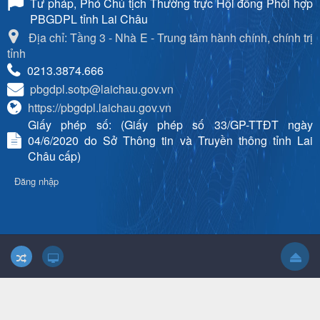
Tư pháp, Phó Chủ tịch Thường trực Hội đồng Phối hợp
PBGDPL tỉnh Lai Châu
Địa chỉ: Tầng 3 - Nhà E - Trung tâm hành chính, chính trị
tỉnh
0213.3874.666
pbgdpl.sotp@laichau.gov.vn
https://pbgdpl.laichau.gov.vn
Giấy phép số: (Giấy phép số 33/GP-TTĐT ngày
04/6/2020 do Sở Thông tin và Truyền thông tỉnh Lai
Châu cấp)
Đăng nhập