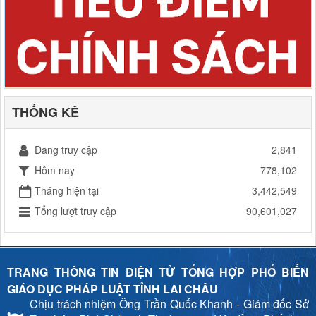
THỐNG KÊ
Đang truy cập
2,841
Hôm nay
778,102
Tháng hiện tại
3,442,549
Tổng lượt truy cập
90,601,027
TRANG THÔNG TIN ĐIỆN TỬ TỔNG HỢP PHỔ BIẾN
GIÁO DỤC PHÁP LUẬT TỈNH LAI CHÂU
Chịu trách nhiệm
Ông Trần Quốc Khanh - Giám đốc Sở