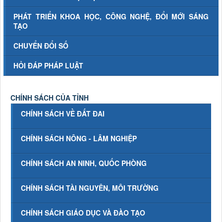
PHÁT TRIỂN KHOA HỌC, CÔNG NGHỆ, ĐỔI MỚI SÁNG
TẠO
CHUYỂN ĐỔI SỐ
HỎI ĐÁP PHÁP LUẬT
CHÍNH SÁCH CỦA TỈNH
CHÍNH SÁCH VỀ ĐẤT ĐAI
CHÍNH SÁCH NÔNG - LÂM NGHIỆP
CHÍNH SÁCH AN NINH, QUỐC PHÒNG
CHÍNH SÁCH TÀI NGUYÊN, MÔI TRƯỜNG
CHÍNH SÁCH GIÁO DỤC VÀ ĐÀO TẠO