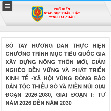
Đã kết nối EMC
SỔ TAY HƯỚNG DÂN THỰC HIỆN
CHƯƠNG TRÌNH MỤC TIÊU QUỐC GIA
uyền
XÂY DỰNG NÔNG THÔN MỚI, GIẢM
NGHÈO BỀN VỮNG VÀ PHÁT TRIỂN
KINH TẾ -XÃ HỘI VÙNG ĐỒNG BÀO
DÂN TỘC THIỂU SỐ VÀ MIỀN NÚI GIAI
ĐOẠN 2026-2030, GIAI ĐOẠN I: TỪ
NĂM 2026 ĐẾN NĂM 2030