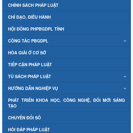
CHÍNH SÁCH PHÁP LUẬT
CHỈ ĐẠO, ĐIỀU HÀNH
HỘI ĐỒNG PHPBGDPL TỈNH
CÔNG TÁC PBGDPL
HÒA GIẢI Ở CƠ SỞ
TIẾP CẬN PHÁP LUẬT
TỦ SÁCH PHÁP LUẬT
HƯỚNG DẪN NGHIỆP VỤ
PHÁT TRIỂN KHOA HỌC, CÔNG NGHỆ, ĐỔI MỚI SÁNG
TẠO
CHUYỂN ĐỔI SỐ
HỎI ĐÁP PHÁP LUẬT