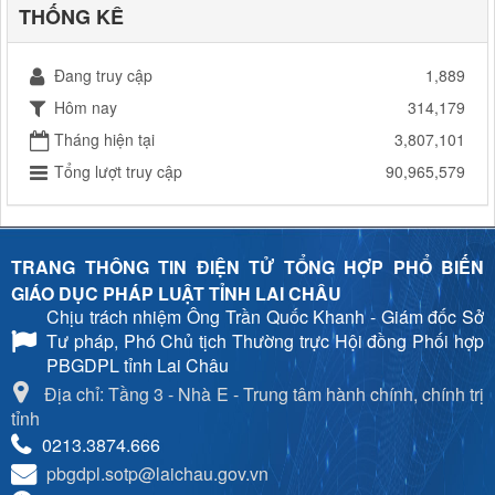
THỐNG KÊ
Đang truy cập
1,889
Hôm nay
314,179
Tháng hiện tại
3,807,101
Tổng lượt truy cập
90,965,579
TRANG THÔNG TIN ĐIỆN TỬ TỔNG HỢP PHỔ BIẾN
GIÁO DỤC PHÁP LUẬT TỈNH LAI CHÂU
Chịu trách nhiệm
Ông Trần Quốc Khanh - Giám đốc Sở
Tư pháp, Phó Chủ tịch Thường trực Hội đồng Phối hợp
PBGDPL tỉnh Lai Châu
Địa chỉ: Tầng 3 - Nhà E - Trung tâm hành chính, chính trị
tỉnh
0213.3874.666
pbgdpl.sotp@laichau.gov.vn