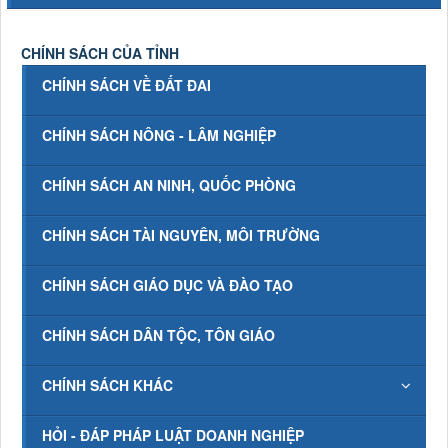
CHÍNH SÁCH CỦA TỈNH
CHÍNH SÁCH VỀ ĐẤT ĐAI
CHÍNH SÁCH NÔNG - LÂM NGHIỆP
CHÍNH SÁCH AN NINH, QUỐC PHÒNG
CHÍNH SÁCH TÀI NGUYÊN, MÔI TRƯỜNG
CHÍNH SÁCH GIÁO DỤC VÀ ĐÀO TẠO
CHÍNH SÁCH DÂN TỘC, TÔN GIÁO
CHÍNH SÁCH KHÁC
HỎI - ĐÁP PHÁP LUẬT DOANH NGHIỆP