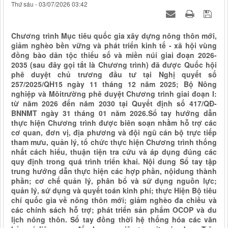
Thứ sáu - 03/07/2026 03:42
Chương trình Mục tiêu quốc gia xây dựng nông thôn mới,
giảm nghèo bền vững và phát triển kinh tế - xã hội vùng
đồng bào dân tộc thiểu số và miền núi giai đoạn 2026-
2035 (sau đây gọi tắt là Chương trình) đã được Quốc hội
phê duyệt chủ trương đầu tư tại Nghị quyết số
257/2025/QH15 ngày 11 tháng 12 năm 2025; Bộ Nông
nghiệp và Môitrường phê duyệt Chương trình giai đoạn I:
từ năm 2026 đến năm 2030 tại Quyết định số 417/QĐ-
BNNMT ngày 31 tháng 01 năm 2026.Sổ tay hướng dẫn
thực hiện Chương trình được biên soạn nhằm hỗ trợ các
cơ quan, đơn vị, địa phương và đội ngũ cán bộ trực tiếp
tham mưu, quản lý, tổ chức thực hiện Chương trình thống
nhất cách hiểu, thuận tiện tra cứu và áp dụng đúng các
quy định trong quá trình triển khai. Nội dung Sổ tay tập
trung hướng dẫn thực hiện các hợp phần, nộidung thành
phần; cơ chế quản lý, phân bổ và sử dụng nguồn lực;
quản lý, sử dụng và quyết toán kinh phí; thực Hiện Bộ tiêu
chí quốc gia về nông thôn mới; giảm nghèo đa chiều và
các chính sách hỗ trợ; phát triển sản phẩm OCOP và du
lịch nông thôn. Sổ tay đồng thời hệ thống hóa các văn