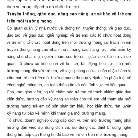
dịch vụ cung cấp cho cá nhân trẻ em.
Truyền thông, giáo dục, nâng cao năng lực về bảo vệ trẻ em
trên môi trường mạng
Cơ quan quản lý nhà nước về thông tin, truyền thông; về giáo dục,
đào tạo; về giáo dục nghề nghiệp; về trẻ em; các tổ chức hoạt động
vì trẻ em; tổ chức hoạt động trên môi trường mạng có trách nhiệm
truyền thông nâng cao nhận thức, nâng cao năng lực, phổ biến kỹ
năng cho cha, mẹ, người chăm sóc trẻ em, giáo viên, trẻ em và cơ
quan, tổ chức có liên quan về lợi ích, tác động tiêu cực của môi
trường mạng đối với trẻ em; về việc phòng ngừa, ngăn chặn hành vi
xâm hại trẻ em trên môi trường mạng theo quy định của pháp luật về
công nghệ thông tin, an toàn thông tin và các lĩnh vực có liên quan.
Cha, mẹ, giáo viên, người chăm sóc trẻ em có trách nhiệm giáo dục
kiến thức, hướng dẫn kỹ năng an toàn cho trẻ em khi tham gia môi
trường mạng; trẻ em có bổn phận tìm hiểu, học kiến thức, rèn luyện
kỹ năng tự bảo vệ mình khi tham gia môi trường mạng.
Tổ chức, doanh nghiệp cung cấp dịch vụ trên môi trường mạng phải
hướng dẫn việc sử dụng dịch vụ, sử dụng các thiết bị công nghệ
thông tin, tiếp cận thông tin để bảo vệ trẻ em trên môi trường mạng.