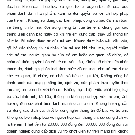
độc hại, khiêu dâm, bạo lực, xúi giục tự tử, xuyên tạc, đe dọa, xúc
phạm danh dự, nhân phẩm, xâm hại đến quyền và lợi ích hợp pháp
của trẻ em; Không sử dụng các biện pháp, công cụ bảo đảm an toàn
về thông tin bí mật đời sống riêng tư của trẻ em; không gửi các
thông điệp cảnh báo nguy cơ khi trẻ em cung cấp, thay đổi thông tin
bí mật đời sống riêng tư của trẻ em; Không thực hiện yêu cầu xóa,
gỡ bỏ các thông tin cá nhân của trẻ em khi cha, mẹ, người chăm
sóc trẻ em, người giám hộ của trẻ em hoặc cơ quan, tổ chức, cá
nhân có thẩm quyền bảo vệ trẻ em yêu cầu; Không tổ chức tiếp nhận
thông tin, đánh giá phân loại theo mức độ an toàn cho trẻ em được
các cơ quan, tổ chức, cá nhân và trẻ em gửi tới; Không công bố
danh sách các mạng thông tin, dịch vụ, sản phẩm trực tuyến theo
mức độ an toàn đối với trẻ em; Không thực hiện việc phát hiện, loại
bỏ các hình ảnh, tài liệu, thông tin không phù hợp với trẻ em, ảnh
hưởng đến sự phát triển lành mạnh của trẻ em; Không hướng dẫn
sử dụng các dịch vụ, thiết bị công nghệ thông tin để bảo vệ trẻ em;
Không có biện pháp bảo vệ người tiếp cận thông tin, sử dụng dịch vụ
là trẻ em. Phạt tiền từ 20.000.000 đồng đến 30.000.000 đồng đối với
doanh nghiệp cung cấp dịch vụ trò chơi điện tử trên mạng khi không