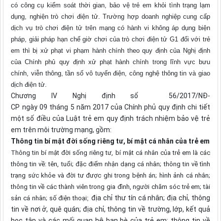
có công cụ kiểm soát thời gian, bảo vệ trẻ em khỏi tình trạng lạm
dụng, nghiện trò chơi điện tử. Trường hợp doanh nghiệp cung cấp
dịch vụ trò chơi điện tử trên mạng có hành vi không áp dụng biện
pháp, giải pháp hạn chế giờ chơi của trò chơi điện tử G1 đối với trẻ
em thì bị xử phạt vi phạm hành chính theo quy định của Nghị định
của Chính phủ quy định xử phạt hành chính trong lĩnh vực bưu
chính, viễn thông, tần số vô tuyến điện, công nghệ thông tin và giao
dịch điện tử.
Chương IV
Nghị định
s
ố 56/2017/NĐ-
CP
ngày
09
tháng
5
năm
2017 của Chính phủ
quy định chi tiết
một số
điều của Luật trẻ em
quy định trách nhiệm bảo vệ trẻ
em trên môi trường mạng, gồm:
Thông tin bí mật đời sống riêng tư, bí mật cá nhân của trẻ em
Thông tin bí mật đời sống riêng tư, bí mật cá nhân của trẻ em là các
thông tin về: tên, tuổi; đặc điểm nhận dạng cá nhân; thông tin về tình
trạng sức khỏe và đời tư được ghi trong bệnh án; hình ảnh cá nhân;
thông tin về các thành viên trong gia đình, người chăm sóc trẻ em; tài
địa chỉ thư tín cá nhân; địa chỉ, thông
sản cá nhân; số điện thoại
;
tin về nơi ở, quê quán; địa chỉ, thông tin về trường, lớp, kết quả
học tập và các mối quan hệ bạn bè của trẻ em; thông tin về