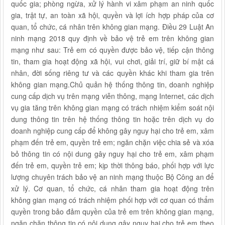
quốc gia; phòng ngừa, xử lý hành vi xâm phạm an ninh quốc
gia, trật tự, an toàn xã hội, quyền và lợi ích hợp pháp của cơ
quan, tổ chức, cá nhân trên không gian mạng. Điều 29 Luật An
ninh mạng 2018 quy định về bảo vệ trẻ em trên không gian
mạng như sau: Trẻ em có quyền được bảo vệ, tiếp cận thông
tin, tham gia hoạt động xã hội, vui chơi, giải trí, giữ bí mật cá
nhân, đời sống riêng tư và các quyền khác khi tham gia trên
không gian mạng.Chủ quản hệ thống thông tin, doanh nghiệp
cung cấp dịch vụ trên mạng viễn thông, mạng Internet, các dịch
vụ gia tăng trên không gian mạng có trách nhiệm kiểm soát nội
dung thông tin trên hệ thống thông tin hoặc trên dịch vụ do
doanh nghiệp cung cấp để không gây nguy hại cho trẻ em, xâm
phạm đến trẻ em, quyền trẻ em; ngăn chặn việc chia sẻ và xóa
bỏ thông tin có nội dung gây nguy hại cho trẻ em, xâm phạm
đến trẻ em, quyền trẻ em; kịp thời thông báo, phối hợp với lực
lượng chuyên trách bảo vệ an ninh mạng thuộc Bộ Công an để
xử lý. Cơ quan, tổ chức, cá nhân tham gia hoạt động trên
không gian mạng có trách nhiệm phối hợp với cơ quan có thẩm
quyền trong bảo đảm quyền của trẻ em trên không gian mạng,
ngăn chặn thông tin có nội dung gây nguy hại cho trẻ em theo