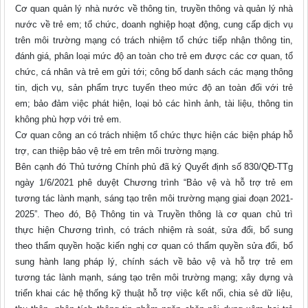
Cơ quan quản lý nhà nước về thông tin, truyền thông và quản lý nhà
nước về trẻ em; tổ chức, doanh nghiệp hoạt động, cung cấp dịch vụ
trên môi trường mạng có trách nhiệm tổ chức tiếp nhận thông tin,
đánh giá, phân loại mức độ an toàn cho trẻ em được các cơ quan, tổ
chức, cá nhân và trẻ em gửi tới; công bố danh sách các mạng thông
tin, dịch vụ, sản phẩm trực tuyến theo mức độ an toàn đối với trẻ
em; bảo đảm việc phát hiện, loại bỏ các hình ảnh, tài liệu, thông tin
không phù hợp với trẻ em.
Cơ quan công an có trách nhiệm tổ chức thực hiện các biện pháp hỗ
trợ, can thiệp bảo vệ trẻ em trên môi trường mạng.
Bên cạnh đó Thủ tướng Chính phủ đã ký Quyết định số 830/QĐ-TTg
ngày 1/6/2021 phê duyệt Chương trình “Bảo vệ và hỗ trợ trẻ em
tương tác lành mạnh, sáng tạo trên môi trường mạng giai đoạn 2021-
2025”. Theo đó, Bộ Thông tin và Truyền thông là cơ quan chủ trì
thực hiện Chương trình, có trách nhiệm rà soát, sửa đổi, bổ sung
theo thẩm quyền hoặc kiến nghị cơ quan có thẩm quyền sửa đổi, bổ
sung hành lang pháp lý, chính sách về bảo vệ và hỗ trợ trẻ em
tương tác lành mạnh, sáng tạo trên môi trường mạng; xây dựng và
triển khai các hệ thống kỹ thuật hỗ trợ việc kết nối, chia sẻ dữ liệu,