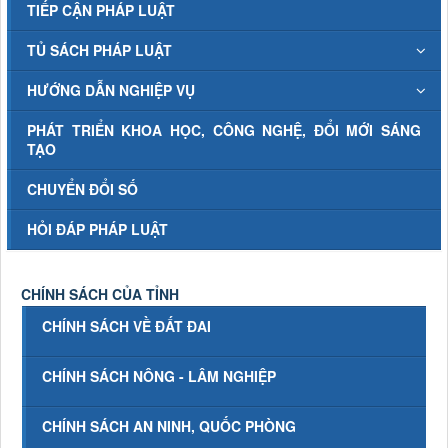
TIẾP CẬN PHÁP LUẬT
TỦ SÁCH PHÁP LUẬT
HƯỚNG DẪN NGHIỆP VỤ
PHÁT TRIỂN KHOA HỌC, CÔNG NGHỆ, ĐỔI MỚI SÁNG
TẠO
CHUYỂN ĐỔI SỐ
HỎI ĐÁP PHÁP LUẬT
CHÍNH SÁCH CỦA TỈNH
CHÍNH SÁCH VỀ ĐẤT ĐAI
CHÍNH SÁCH NÔNG - LÂM NGHIỆP
CHÍNH SÁCH AN NINH, QUỐC PHÒNG