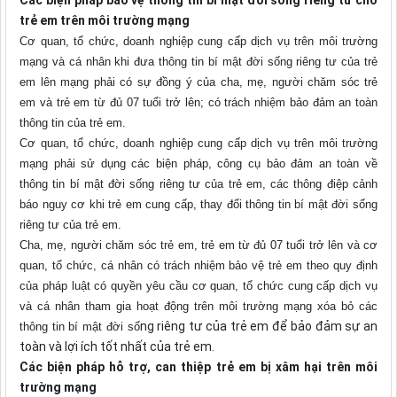
Các biện pháp bảo vệ thông tin bí mật đời sống riêng tư cho
trẻ em trên môi trường mạng
Cơ quan, tổ chức, doanh nghiệp cung cấp dịch vụ trên môi trường
mạng và cá nhân khi đưa thông tin bí mật đời sống riêng tư của trẻ
em lên mạng phải có sự đồng ý của cha, mẹ, người chăm sóc trẻ
em và trẻ em từ đủ 07 tuổi trở lên; có trách nhiệm bảo đảm an toàn
thông tin của trẻ em.
Cơ quan, tổ chức, doanh nghiệp cung cấp dịch vụ trên môi trường
mạng phải sử dụng các biện pháp, công cụ bảo đảm an toàn về
thông tin bí mật đời sống riêng tư của trẻ em, các thông điệp cảnh
báo nguy cơ khi trẻ em cung cấp, thay đổi thông tin bí mật đời sống
riêng tư của trẻ em.
Cha, mẹ, người chăm sóc trẻ em, trẻ em từ đủ 07 tuổi trở lên và cơ
quan, tổ chức, cá nhân có trách nhiệm bảo vệ trẻ em theo quy định
của pháp luật có quyền yêu cầu cơ quan, tổ chức cung cấp dịch vụ
và cá nhân tham gia hoạt động trên môi trường mạng xóa bỏ các
ng riêng tư của trẻ em để bảo đảm sự an
thông tin bí mật đời số
toàn và lợi ích tốt nhất của trẻ em.
Các biện pháp hỗ trợ, can thiệp trẻ em bị xâm hại trên môi
trường mạng