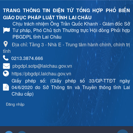
TRANG THÔNG TIN ĐIỆN TỬ TỔNG HỢP PHỔ BIẾN
GIÁO DỤC PHÁP LUẬT TỈNH LAI CHÂU
Chịu trách nhiệm
Ông Trần Quốc Khanh - Giám đốc Sở
Tư pháp, Phó Chủ tịch Thường trực Hội đồng Phối hợp
PBGDPL tỉnh Lai Châu
Địa chỉ: Tầng 3 - Nhà E - Trung tâm hành chính, chính trị
tỉnh
0213.3874.666
pbgdpl.sotp@laichau.gov.vn
https://pbgdpl.laichau.gov.vn
Giấy phép số: (Giấy phép số 33/GP-TTĐT ngày
04/6/2020 do Sở Thông tin và Truyền thông tỉnh Lai
Châu cấp)
Đăng nhập