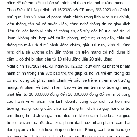
năng để trẻ em biết tự bảo vệ mình khi tham gia môi trường mạng...
Theo Điều 101 Nghị định số 15/2020/NĐ-CP ngày 3/2/2020 của Chính
phủ quy định xử phạt vi phạm hành chính trong lĩnh vực bưu chính,
viễn thông, tần số vô tuyến điện, công nghệ thông tin và giao dịch
điện tử, các hành vi chia sẻ thông tin, cổ súy các hủ tục, mê tín, dị
đoan, không phù hợp với thuần phong, mỹ tục; cung cấp, chia sẻ
thông tin miêu tả tỉ mỉ hành động chém, giết, tai nạn, kinh dị, rùng
rợn; chia sẻ đường dẫn đến thông tin trên mạng có nội dung bị
cấm... có thể bị phạt tiền từ 10 triệu đồng đến 20 triệu đồng.
Nghị định 130/2021/NĐ-CP ngày 30.12.2021 quy định xử phạt vi phạm
hành chính trong lĩnh vực bảo trợ, trợ giúp xã hội và trẻ em, trong đó
có nội dung xử phạt hành chính về bảo vệ trẻ em trên môi trường
mạng…
Vi phạm về trách nhiệm bảo vệ trẻ em trên môi trường mạng
phạt tiền từ 10.000.000 đồng đến 20.000.000 đồng đối với một trong
các hành vi vi phạm khi kinh doanh, cung cấp dịch vụ trên môi
trường mạng: Cung cấp, chia sẻ thông tin, dịch vụ gây hại cho trẻ
em, thông tin, dịch vụ giả mạo, độc hại, khiêu dâm, bạo lực, xúi giục
tự tử, xuyên tạc, đe dọa, xúc phạm danh dự, nhân phẩm, xâm hại
đến quyền và lợi ích hợp pháp của trẻ em; Không cảnh báo hoặc gỡ
bỏ thông tin, dịch vụ gây hại cho trẻ em, thông tin, dịch vụ giả mạo,