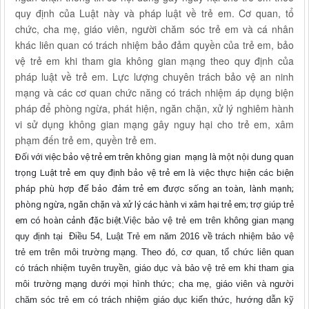
quy định của Luật này và pháp luật về trẻ em. Cơ quan, tổ
chức, cha mẹ, giáo viên, người chăm sóc trẻ em và cá nhân
khác liên quan có trách nhiệm bảo đảm quyền của trẻ em, bảo
vệ trẻ em khi tham gia không gian mạng theo quy định của
pháp luật về trẻ em. Lực lượng chuyên trách bảo vệ an ninh
mạng và các cơ quan chức năng có trách nhiệm áp dụng biện
pháp để phòng ngừa, phát hiện, ngăn chặn, xử lý nghiêm hành
vi sử dụng không gian mạng gây nguy hại cho trẻ em, xâm
phạm đến trẻ em, quyền trẻ em.
Đối với
việc bảo vệ trẻ em trên không gian mạng là một nội dung quan
trọng Luật trẻ em quy định bảo vệ trẻ em là việc thực hiện các biện
pháp phù hợp để bảo đảm trẻ em được sống an toàn, lành mạnh;
phòng ngừa, ngăn chặn và xử lý các hành vi xâm hại trẻ em; trợ giúp trẻ
em có hoàn cảnh đặc biệt.
Việc bảo vệ trẻ em trên không gian mạng
quy định tại Điều 54, Luật Trẻ em năm 2016 về trách nhiệm bảo vệ
trẻ em trên môi trường mạng. Theo đó, cơ quan, tổ chức liên quan
có trách nhiệm tuyên truyền, giáo dục và bảo vệ trẻ em khi tham gia
môi trường mạng dưới mọi hình thức; cha mẹ, giáo viên và người
chăm sóc trẻ em có trách nhiệm giáo dục kiến thức, hướng dẫn kỹ