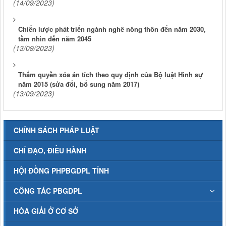
(14/09/2023)
Chiến lược phát triển ngành nghề nông thôn đến năm 2030,
tầm nhìn đến năm 2045
(13/09/2023)
Thẩm quyền xóa án tích theo quy định của Bộ luật Hình sự
năm 2015 (sửa đổi, bổ sung năm 2017)
(13/09/2023)
CHÍNH SÁCH PHÁP LUẬT
CHỈ ĐẠO, ĐIỀU HÀNH
HỘI ĐỒNG PHPBGDPL TỈNH
CÔNG TÁC PBGDPL
HÒA GIẢI Ở CƠ SỞ