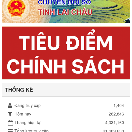
THỐNG KÊ
Đang truy cập
1,404
Hôm nay
282,846
Tháng hiện tại
4,331,160
Tổng lượt truy cập
91,489,638