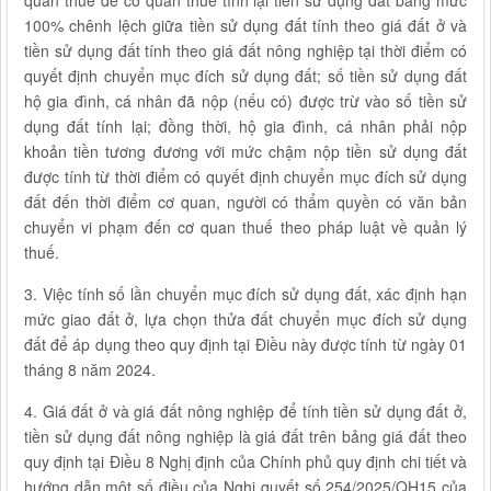
quan thuế để cơ quan thuế tính lại tiền sử dụng đất bằng mức
100% chênh lệch giữa tiền sử dụng đất tính theo giá đất ở và
tiền sử dụng đất tính theo giá đất nông nghiệp tại thời điểm có
quyết định chuyển mục đích sử dụng đất; số tiền sử dụng đất
hộ gia đình, cá nhân đã nộp (nếu có) được trừ vào số tiền sử
dụng đất tính lại; đồng thời, hộ gia đình, cá nhân phải nộp
khoản tiền tương đương với mức chậm nộp tiền sử dụng đất
được tính từ thời điểm có quyết định chuyển mục đích sử dụng
đất đến thời điểm cơ quan, người có thẩm quyền có văn bản
chuyển vi phạm đến cơ quan thuế theo pháp luật về quản lý
thuế.
3. Việc tính số lần chuyển mục đích sử dụng đất, xác định hạn
mức giao đất ở, lựa chọn thửa đất chuyển mục đích sử dụng
đất để áp dụng theo quy định tại Điều này được tính từ ngày 01
tháng 8 năm 2024.
4. Giá đất ở và giá đất nông nghiệp để tính tiền sử dụng đất ở,
tiền sử dụng đất nông nghiệp là giá đất trên bảng giá đất theo
quy định tại Điều 8 Nghị định của Chính phủ quy định chi tiết và
hướng dẫn một số điều của Nghị quyết số 254/2025/QH15 của