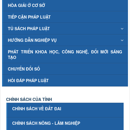
HÒA GIẢI Ở CƠ SỞ
TIẾP CẬN PHÁP LUẬT
TỦ SÁCH PHÁP LUẬT
HƯỚNG DẪN NGHIỆP VỤ
PHÁT TRIỂN KHOA HỌC, CÔNG NGHỆ, ĐỔI MỚI SÁNG
TẠO
CHUYỂN ĐỔI SỐ
HỎI ĐÁP PHÁP LUẬT
CHÍNH SÁCH CỦA TỈNH
CHÍNH SÁCH VỀ ĐẤT ĐAI
CHÍNH SÁCH NÔNG - LÂM NGHIỆP