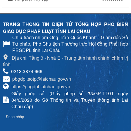
TRANG THÔNG TIN ĐIỆN TỬ TỔNG HỢP PHỔ BIẾN
GIÁO DỤC PHÁP LUẬT TỈNH LAI CHÂU
Chịu trách nhiệm
Ông Trần Quốc Khanh - Giám đốc Sở
Tư pháp, Phó Chủ tịch Thường trực Hội đồng Phối hợp
PBGDPL tỉnh Lai Châu
Địa chỉ: Tầng 3 - Nhà E - Trung tâm hành chính, chính trị
tỉnh
0213.3874.666
pbgdpl.sotp@laichau.gov.vn
https://pbgdpl.laichau.gov.vn
Giấy phép số: (Giấy phép số 33/GP-TTĐT ngày
04/6/2020 do Sở Thông tin và Truyền thông tỉnh Lai
Châu cấp)
Đăng nhập