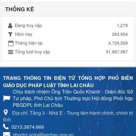
THỐNG KÊ
Đang truy cập
1,278
Hôm nay
263,954
Tháng hiện tại
4,729,509
Tổng lượt truy cập
91,887,987
TRANG THÔNG TIN ĐIỆN TỬ TỔNG HỢP PHỔ BIẾN
GIÁO DỤC PHÁP LUẬT TỈNH LAI CHÂU
Chịu trách nhiệm
Ông Trần Quốc Khanh - Giám đốc Sở
Tư pháp, Phó Chủ tịch Thường trực Hội đồng Phối hợp
PBGDPL tỉnh Lai Châu
Địa chỉ: Tầng 3 - Nhà E - Trung tâm hành chính, chính trị
tỉnh
0213.3874.666
pbgdpl.sotp@laichau.gov.vn