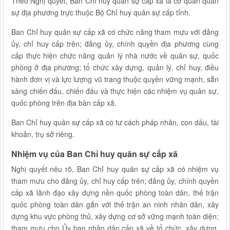
Theo Nghị quyết, Ban Chỉ huy quân sự cấp xã là cơ quan quân
sự địa phương trực thuộc Bộ Chỉ huy quân sự cấp tỉnh.
Ban Chỉ huy quân sự cấp xã có chức năng tham mưu với đảng
ủy, chỉ huy cấp trên; đảng ủy, chính quyền địa phương cùng
cấp thực hiện chức năng quản lý nhà nước về quân sự, quốc
phòng ở địa phương; tổ chức xây dựng, quản lý, chỉ huy, điều
hành đơn vị và lực lượng vũ trang thuộc quyền vững mạnh, sẵn
sàng chiến đấu, chiến đấu và thực hiện các nhiệm vụ quân sự,
quốc phòng trên địa bàn cấp xã.
Ban Chỉ huy quân sự cấp xã có tư cách pháp nhân, con dấu, tài
khoản, trụ sở riêng.
Nhiệm vụ của Ban Chỉ huy quân sự cấp xã
Nghị quyết nêu rõ, Ban Chỉ huy quân sự cấp xã có nhiệm vụ
tham mưu cho đảng ủy, chỉ huy cấp trên; đảng ủy, chính quyền
cấp xã lãnh đạo xây dựng nền quốc phòng toàn dân, thế trận
quốc phòng toàn dân gắn với thế trận an ninh nhân dân, xây
dựng khu vực phòng thủ, xây dựng cơ sở vững mạnh toàn diện;
tham mưu cho Ủy ban nhân dân cấp xã về tổ chức, xây dựng,