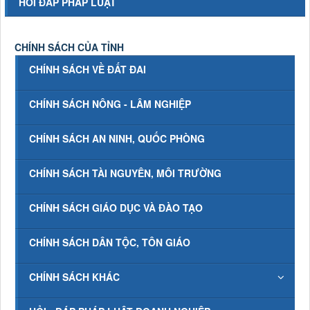
HỎI ĐÁP PHÁP LUẬT
CHÍNH SÁCH CỦA TỈNH
CHÍNH SÁCH VỀ ĐẤT ĐAI
CHÍNH SÁCH NÔNG - LÂM NGHIỆP
CHÍNH SÁCH AN NINH, QUỐC PHÒNG
CHÍNH SÁCH TÀI NGUYÊN, MÔI TRƯỜNG
CHÍNH SÁCH GIÁO DỤC VÀ ĐÀO TẠO
CHÍNH SÁCH DÂN TỘC, TÔN GIÁO
CHÍNH SÁCH KHÁC