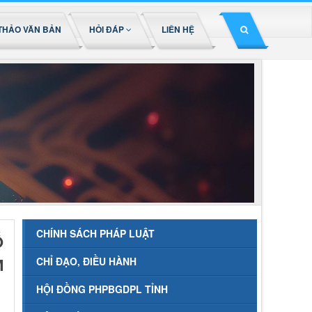
THẢO VĂN BẢN
HỎI ĐÁP
LIÊN HỆ
CHÍNH SÁCH PHÁP LUẬT
Ố
M
CHỈ ĐẠO, ĐIỀU HÀNH
HỘI ĐỒNG PHPBGDPL TỈNH