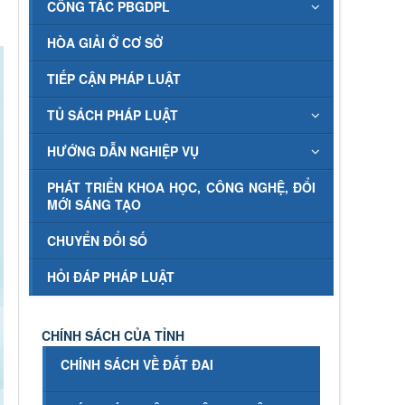
CÔNG TÁC PBGDPL
HÒA GIẢI Ở CƠ SỞ
TIẾP CẬN PHÁP LUẬT
TỦ SÁCH PHÁP LUẬT
HƯỚNG DẪN NGHIỆP VỤ
PHÁT TRIỂN KHOA HỌC, CÔNG NGHỆ, ĐỔI
MỚI SÁNG TẠO
CHUYỂN ĐỔI SỐ
HỎI ĐÁP PHÁP LUẬT
CHÍNH SÁCH CỦA TỈNH
CHÍNH SÁCH VỀ ĐẤT ĐAI