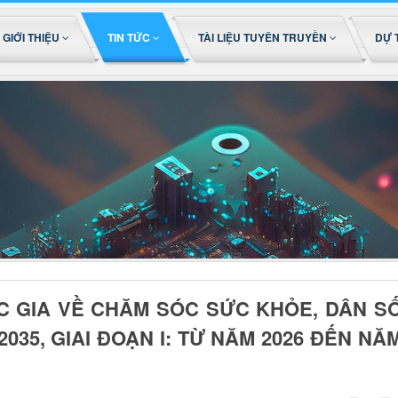
GIỚI THIỆU
TIN TỨC
TÀI LIỆU TUYÊN TRUYỀN
DỰ 
C GIA VỀ CHĂM SÓC SỨC KHỎE, DÂN S
2035, GIAI ĐOẠN I: TỪ NĂM 2026 ĐẾN NĂ