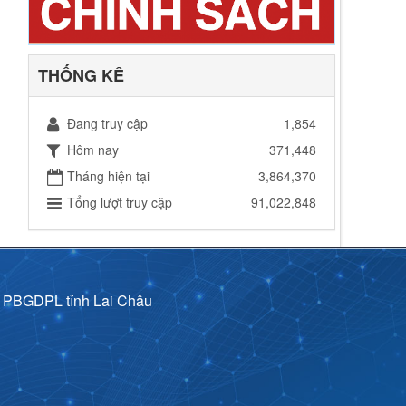
THỐNG KÊ
Đang truy cập
1,854
Hôm nay
371,448
Tháng hiện tại
3,864,370
Tổng lượt truy cập
91,022,848
p PBGDPL tỉnh Lai Châu