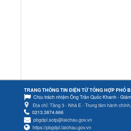
TRANG THÔNG TIN ĐIỆN TỬ TỔNG HỢP PHỔ B
Chịu trách nhiệm
Ông Trần Quốc Khanh - Giám
Địa chỉ: Tầng 3 - Nhà E - Trung tâm hành chính, 
0213.3874.666
pbgdpl.sotp@laichau.gov.vn
https://pbgdpl.laichau.gov.vn