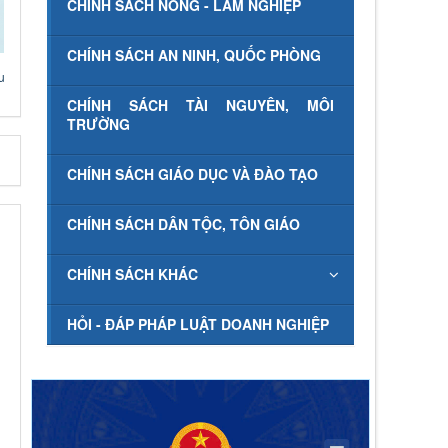
CHÍNH SÁCH NÔNG - LÂM NGHIỆP
CHÍNH SÁCH AN NINH, QUỐC PHÒNG
u
CHÍNH SÁCH TÀI NGUYÊN, MÔI
TRƯỜNG
CHÍNH SÁCH GIÁO DỤC VÀ ĐÀO TẠO
CHÍNH SÁCH DÂN TỘC, TÔN GIÁO
CHÍNH SÁCH KHÁC
HỎI - ĐÁP PHÁP LUẬT DOANH NGHIỆP