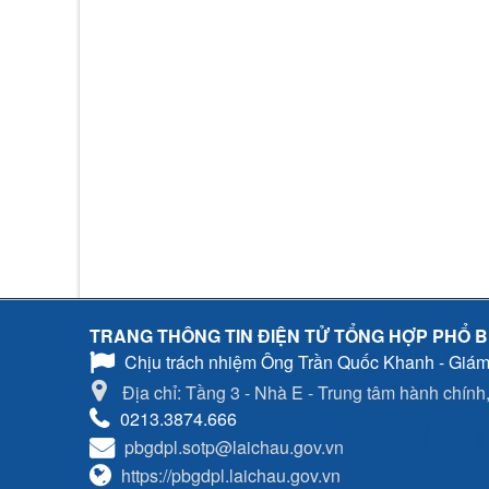
TRANG THÔNG TIN ĐIỆN TỬ TỔNG HỢP PHỔ B
Chịu trách nhiệm
Ông Trần Quốc Khanh - Giám
Địa chỉ: Tầng 3 - Nhà E - Trung tâm hành chính, 
0213.3874.666
pbgdpl.sotp@laichau.gov.vn
https://pbgdpl.laichau.gov.vn