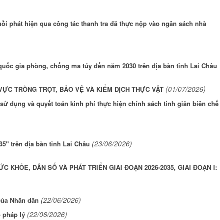
hồi phát hiện qua công tác thanh tra đã thực nộp vào ngân sách nhà
uốc gia phòng, chống ma túy đến năm 2030 trên địa bàn tỉnh Lai Châu
(01/07/2026)
ỰC TRỒNG TRỌT, BẢO VỆ VÀ KIỂM DỊCH THỰC VẬT
sử dụng và quyết toán kinh phí thực hiện chính sách tinh giản biên chế
(23/06/2026)
5" trên địa bàn tỉnh Lai Châu
KHỎE, DÂN SỐ VÀ PHÁT TRIỂN GIAI ĐOẠN 2026-2035, GIAI ĐOẠN I:
(22/06/2026)
 của Nhân dân
(22/06/2026)
 pháp lý