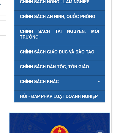
CHÍNH SÁCH NÔNG - LÂM NGHIỆP
u
CHÍNH SÁCH AN NINH, QUỐC PHÒNG
CHÍNH SÁCH TÀI NGUYÊN, MÔI
TRƯỜNG
CHÍNH SÁCH GIÁO DỤC VÀ ĐÀO TẠO
CHÍNH SÁCH DÂN TỘC, TÔN GIÁO
CHÍNH SÁCH KHÁC
HỎI - ĐÁP PHÁP LUẬT DOANH NGHIỆP