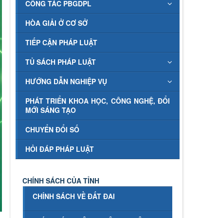
CÔNG TÁC PBGDPL
HÒA GIẢI Ở CƠ SỞ
TIẾP CẬN PHÁP LUẬT
TỦ SÁCH PHÁP LUẬT
HƯỚNG DẪN NGHIỆP VỤ
PHÁT TRIỂN KHOA HỌC, CÔNG NGHỆ, ĐỔI
MỚI SÁNG TẠO
CHUYỂN ĐỔI SỐ
HỎI ĐÁP PHÁP LUẬT
CHÍNH SÁCH CỦA TỈNH
CHÍNH SÁCH VỀ ĐẤT ĐAI