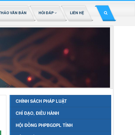
THẢO VĂN BẢN
HỎI ĐÁP
LIÊN HỆ
CHÍNH SÁCH PHÁP LUẬT
CHỈ ĐẠO, ĐIỀU HÀNH
HỘI ĐỒNG PHPBGDPL TỈNH