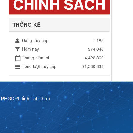
THỐNG KÊ
Đang truy cập
1,185
Hôm nay
374,046
Tháng hiện tại
4,422,360
Tổng lượt truy cập
91,580,838
p PBGDPL tỉnh Lai Châu