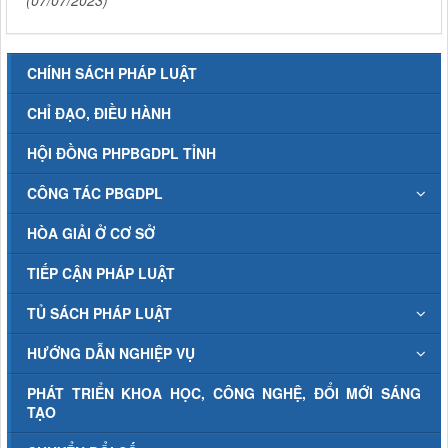
(07/07/2023)
CHÍNH SÁCH PHÁP LUẬT
CHỈ ĐẠO, ĐIỀU HÀNH
HỘI ĐỒNG PHPBGDPL TỈNH
CÔNG TÁC PBGDPL
HÒA GIẢI Ở CƠ SỞ
TIẾP CẬN PHÁP LUẬT
TỦ SÁCH PHÁP LUẬT
HƯỚNG DẪN NGHIỆP VỤ
PHÁT TRIỂN KHOA HỌC, CÔNG NGHỆ, ĐỔI MỚI SÁNG
TẠO