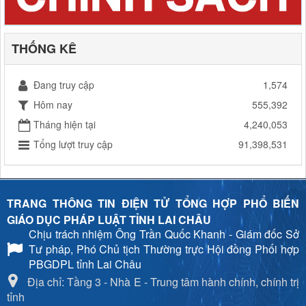
THỐNG KÊ
Đang truy cập
1,574
Hôm nay
555,392
Tháng hiện tại
4,240,053
Tổng lượt truy cập
91,398,531
TRANG THÔNG TIN ĐIỆN TỬ TỔNG HỢP PHỔ BIẾN
GIÁO DỤC PHÁP LUẬT TỈNH LAI CHÂU
Chịu trách nhiệm
Ông Trần Quốc Khanh - Giám đốc Sở
Tư pháp, Phó Chủ tịch Thường trực Hội đồng Phối hợp
PBGDPL tỉnh Lai Châu
Địa chỉ: Tầng 3 - Nhà E - Trung tâm hành chính, chính trị
tỉnh