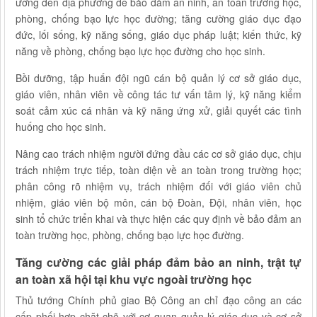
ương đến địa phương để bảo đảm an ninh, an toàn trường học,
phòng, chống bạo lực học đường; tăng cường giáo dục đạo
đức, lối sống, kỹ năng sống, giáo dục pháp luật; kiến thức, kỹ
năng về phòng, chống bạo lực học đường cho học sinh.
Bồi dưỡng, tập huấn đội ngũ cán bộ quản lý cơ sở giáo dục,
giáo viên, nhân viên về công tác tư vấn tâm lý, kỹ năng kiểm
soát cảm xúc cá nhân và kỹ năng ứng xử, giải quyết các tình
huống cho học sinh.
Nâng cao trách nhiệm người đứng đầu các cơ sở giáo dục, chịu
trách nhiệm trực tiếp, toàn diện về an toàn trong trường học;
phân công rõ nhiệm vụ, trách nhiệm đối với giáo viên chủ
nhiệm, giáo viên bộ môn, cán bộ Đoàn, Đội, nhân viên, học
sinh tổ chức triển khai và thực hiện các quy định về bảo đảm an
toàn trường học, phòng, chống bạo lực học đường.
Tăng cường các giải pháp đảm bảo an ninh, trật tự
an toàn xã hội tại khu vực ngoài trường học
Thủ tướng Chính phủ giao Bộ Công an chỉ đạo công an các
cấp phối hợp chặt chẽ với cơ quan quản lý giáo dục và cơ sở