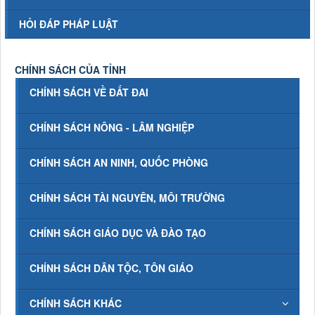
HỎI ĐÁP PHÁP LUẬT
CHÍNH SÁCH CỦA TỈNH
CHÍNH SÁCH VỀ ĐẤT ĐAI
CHÍNH SÁCH NÔNG - LÂM NGHIỆP
CHÍNH SÁCH AN NINH, QUỐC PHÒNG
CHÍNH SÁCH TÀI NGUYÊN, MÔI TRƯỜNG
CHÍNH SÁCH GIÁO DỤC VÀ ĐÀO TẠO
CHÍNH SÁCH DÂN TỘC, TÔN GIÁO
CHÍNH SÁCH KHÁC