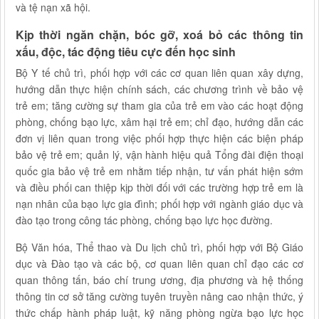
và tệ nạn xã hội.
Kịp thời ngăn chặn, bóc gỡ, xoá bỏ các thông tin
xấu, độc, tác động tiêu cực đến học sinh
Bộ Y tế chủ trì, phối hợp với các cơ quan liên quan xây dựng,
hướng dẫn thực hiện chính sách, các chương trình về bảo vệ
trẻ em; tăng cường sự tham gia của trẻ em vào các hoạt động
phòng, chống bạo lực, xâm hại trẻ em; chỉ đạo, hướng dẫn các
đơn vị liên quan trong việc phối hợp thực hiện các biện pháp
bảo vệ trẻ em; quản lý, vận hành hiệu quả Tổng đài điện thoại
quốc gia bảo vệ trẻ em nhằm tiếp nhận, tư vấn phát hiện sớm
và điều phối can thiệp kịp thời đối với các trường hợp trẻ em là
nạn nhân của bạo lực gia đình; phối hợp với ngành giáo dục và
đào tạo trong công tác phòng, chống bạo lực học đường.
Bộ Văn hóa, Thể thao và Du lịch chủ trì, phối hợp với Bộ Giáo
dục và Đào tạo và các bộ, cơ quan liên quan chỉ đạo các cơ
quan thông tấn, báo chí trung ương, địa phương và hệ thống
thông tin cơ sở tăng cường tuyên truyền nâng cao nhận thức, ý
thức chấp hành pháp luật, kỹ năng phòng ngừa bạo lực học