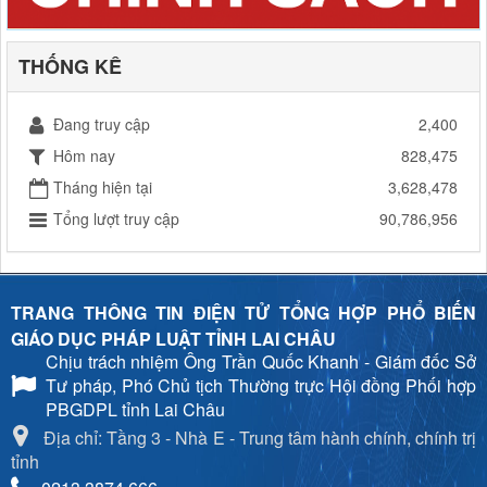
THỐNG KÊ
Đang truy cập
2,400
Hôm nay
828,475
Tháng hiện tại
3,628,478
Tổng lượt truy cập
90,786,956
TRANG THÔNG TIN ĐIỆN TỬ TỔNG HỢP PHỔ BIẾN
GIÁO DỤC PHÁP LUẬT TỈNH LAI CHÂU
Chịu trách nhiệm
Ông Trần Quốc Khanh - Giám đốc Sở
Tư pháp, Phó Chủ tịch Thường trực Hội đồng Phối hợp
PBGDPL tỉnh Lai Châu
Địa chỉ: Tầng 3 - Nhà E - Trung tâm hành chính, chính trị
tỉnh