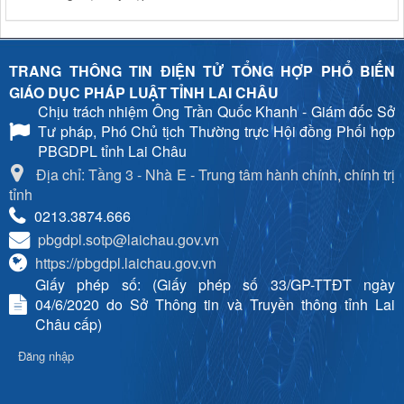
TRANG THÔNG TIN ĐIỆN TỬ TỔNG HỢP PHỔ BIẾN
GIÁO DỤC PHÁP LUẬT TỈNH LAI CHÂU
Chịu trách nhiệm
Ông Trần Quốc Khanh - Giám đốc Sở
Tư pháp, Phó Chủ tịch Thường trực Hội đồng Phối hợp
PBGDPL tỉnh Lai Châu
Địa chỉ: Tầng 3 - Nhà E - Trung tâm hành chính, chính trị
tỉnh
0213.3874.666
pbgdpl.sotp@laichau.gov.vn
https://pbgdpl.laichau.gov.vn
Giấy phép số: (Giấy phép số 33/GP-TTĐT ngày
04/6/2020 do Sở Thông tin và Truyền thông tỉnh Lai
Châu cấp)
Đăng nhập