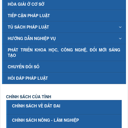
HÒA GIẢI Ở CƠ SỞ
TIẾP CẬN PHÁP LUẬT
TỦ SÁCH PHÁP LUẬT
HƯỚNG DẪN NGHIỆP VỤ
PHÁT TRIỂN KHOA HỌC, CÔNG NGHỆ, ĐỔI MỚI SÁNG
TẠO
CHUYỂN ĐỔI SỐ
HỎI ĐÁP PHÁP LUẬT
CHÍNH SÁCH CỦA TỈNH
CHÍNH SÁCH VỀ ĐẤT ĐAI
CHÍNH SÁCH NÔNG - LÂM NGHIỆP