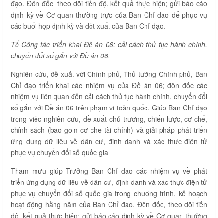
đạo. Đôn đốc, theo dõi tiến độ, kết quả thực hiện; gửi báo cáo
định kỳ về Cơ quan thường trực của Ban Chỉ đạo để phục vụ
các buổi họp định kỳ và đột xuất của Ban Chỉ đạo.
Tổ Công tác triển khai Đề án 06; cải cách thủ tục hành chính,
chuyển đổi số gắn với Đề án 06:
Nghiên cứu, đề xuất với Chính phủ, Thủ tướng Chính phủ, Ban
Chỉ đạo triển khai các nhiệm vụ của Đề án 06; đôn đốc các
nhiệm vụ liên quan đến cải cách thủ tục hành chính, chuyển đổi
số gắn với Đề án 06 trên phạm vi toàn quốc. Giúp Ban Chỉ đạo
trong việc nghiên cứu, đề xuất chủ trương, chiến lược, cơ chế,
chính sách (bao gồm cơ chế tài chính) và giải pháp phát triển
ứng dụng dữ liệu về dân cư, định danh và xác thực điện tử
phục vụ chuyển đổi số quốc gia.
Tham mưu giúp Trưởng Ban Chỉ đạo các nhiệm vụ về phát
triển ứng dụng dữ liệu về dân cư, định danh và xác thực điện tử
phục vụ chuyển đổi số quốc gia trong chương trình, kế hoạch
hoạt động hằng năm của Ban Chỉ đạo. Đôn đốc, theo dõi tiến
độ, kết quả thực hiện; gửi báo cáo định kỳ về Cơ quan thường