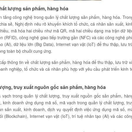
chất lượng sản phẩm, hàng hóa
n tảng công nghệ trong quản lý chất lượng sản phẩm, hàng hóa. Tron
chia sẻ, Nghị định nêu rõ khuyến khích tổ chức, cá nhân sản xuất, kin
iều, mã hóa hai chiều như mã QR, mã hai chiều dạng ma trận dữ liệ
ến (RFID), công nghệ giao tiếp trường gần (NFC) và các công nghệ ph
(AI), dữ liệu lớn (Big Data), Internet vạn vật (IoT) để thu thập, lưu tr
ong toàn bộ chuỗi cung ứng.
 thông tin về chất lượng sản phẩm, hàng hóa để thu thập, lưu trữ v
anh nghiệp, tổ chức và cá nhân phù hợp với yêu cầu phát triển kinh t
lượng, truy xuất nguồn gốc sản phẩm, hàng hóa
 vạch trong quản lý chất lượng, truy xuất nguồn gốc sản phẩm, hàn
, kinh doanh ứng dụng mã số, mã vạch trong quản lý chất lượng, tru
n sản xuất, kinh doanh, dịch vụ quyết định việc ứng dụng mã số, m
(Blockchain), Internet vạn vật (IoT), trí tuệ nhân tạo (AI) và các côn