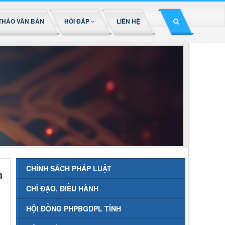
THẢO VĂN BẢN
HỎI ĐÁP
LIÊN HỆ
CHÍNH SÁCH PHÁP LUẬT
h
CHỈ ĐẠO, ĐIỀU HÀNH
HỘI ĐỒNG PHPBGDPL TỈNH