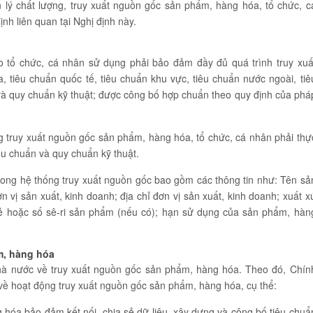
lý chất lượng, truy xuất nguồn gốc sản phẩm, hàng hóa, tổ chức, c
nh liên quan tại Nghị định này.
 tổ chức, cá nhân sử dụng phải bảo đảm đầy đủ quá trình truy xuấ
, tiêu chuẩn quốc tế, tiêu chuẩn khu vực, tiêu chuẩn nước ngoài, tiê
và quy chuẩn kỹ thuật; được công bố hợp chuẩn theo quy định của phá
g truy xuất nguồn gốc sản phẩm, hàng hóa, tổ chức, cá nhân phải thự
êu chuẩn và quy chuẩn kỹ thuật.
rong hệ thống truy xuất nguồn gốc bao gồm các thông tin như: Tên sả
vị sản xuất, kinh doanh; địa chỉ đơn vị sản xuất, kinh doanh; xuất x
mẻ hoặc số sê-ri sản phẩm (nếu có); hạn sử dụng của sản phẩm, hàn
m, hàng hóa
hà nước về truy xuất nguồn gốc sản phẩm, hàng hóa. Theo đó, Chín
ề hoạt động truy xuất nguồn gốc sản phẩm, hàng hóa, cụ thể:
hóa bảo đảm kết nối, chia sẻ dữ liệu, xây dựng và công bố tiêu chuẩ