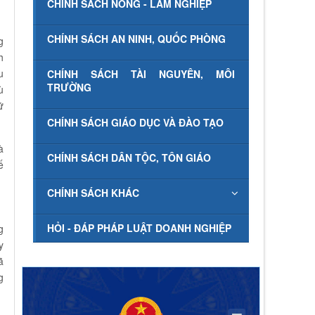
CHÍNH SÁCH NÔNG - LÂM NGHIỆP
CHÍNH SÁCH AN NINH, QUỐC PHÒNG
g
h
u
CHÍNH SÁCH TÀI NGUYÊN, MÔI
TRƯỜNG
ù
ữ
CHÍNH SÁCH GIÁO DỤC VÀ ĐÀO TẠO
à
CHÍNH SÁCH DÂN TỘC, TÔN GIÁO
ế
CHÍNH SÁCH KHÁC
HỎI - ĐÁP PHÁP LUẬT DOANH NGHIỆP
g
y
ã
g