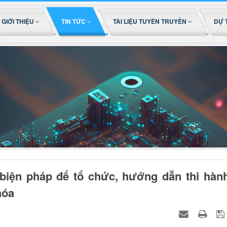
GIỚI THIỆU
TIN TỨC
TÀI LIỆU TUYÊN TRUYỀN
DỰ 
 biện pháp để tổ chức, hướng dẫn thi hàn
hóa