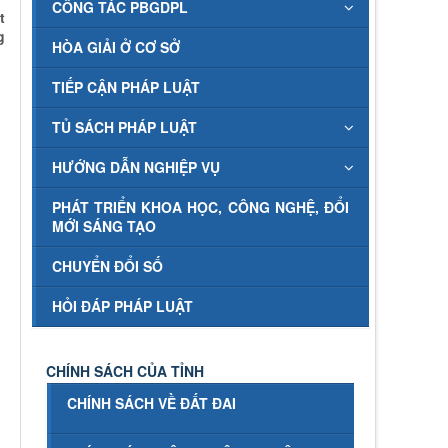
CÔNG TÁC PBGDPL
t
g
HÒA GIẢI Ở CƠ SỞ
TIẾP CẬN PHÁP LUẬT
TỦ SÁCH PHÁP LUẬT
HƯỚNG DẪN NGHIỆP VỤ
PHÁT TRIỂN KHOA HỌC, CÔNG NGHỆ, ĐỔI
MỚI SÁNG TẠO
CHUYỂN ĐỔI SỐ
HỎI ĐÁP PHÁP LUẬT
CHÍNH SÁCH CỦA TỈNH
CHÍNH SÁCH VỀ ĐẤT ĐAI