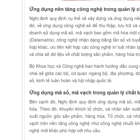
Ứng dụng nền tảng công nghệ trong quản lý 
Nghị định quy định cụ thể về xây dựng và ứng dụng nề
đó, về ứng dụng công nghệ số để thu thập, lưu trữ và 
doanh sử dụng mã số, mã vạch bao gồm mã hóa một ch
(Datamatrix), công nghệ nhận dạng bằng tần số vô tuy
hợp khác, ưu tiên kết hợp các công nghệ trí tuệ nhân tạo 
và chia sẻ dữ liệu về chất lượng sản phẩm, hàng hóa tr
Bộ Khoa học và Công nghệ ban hành hướng dẫn cung cấp
chia sẻ giữa các bộ, cơ quan ngang bộ, địa phương, do
số, kinh tế tuần hoàn và hội nhập quốc tế.
Ứng dụng mã số, mã vạch trong quản lý chất 
Bên cạnh đó, Nghị định quy định ứng dụng mã số, mã
hóa. Theo đó, khuyến khích tổ chức, cá nhân sản xuất
xuất nguồn gốc sản phẩm, hàng hóa. Tổ chức, cá nhâ
vạch trên nền tảng công nghệ như công nghệ chuỗi khối 
nghệ mới khác phù hợp với nhu cầu.