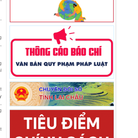
,
g
,
g
i
t
y
,
g
t