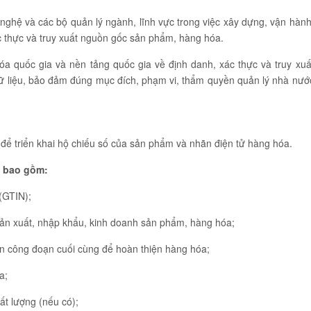
nghệ và các bộ quản lý ngành, lĩnh vực trong việc xây dựng, vận hành
ác thực và truy xuất nguồn gốc sản phẩm, hàng hóa.
a quốc gia và nền tảng quốc gia về định danh, xác thực và truy xuấ
ữ liệu, bảo đảm đúng mục đích, phạm vi, thẩm quyền quản lý nhà nướ
để triển khai hộ chiếu số của sản phẩm và nhãn điện tử hàng hóa.
m bao gồm:
(GTIN);
 sản xuất, nhập khẩu, kinh doanh sản phẩm, hàng hóa;
ện công đoạn cuối cùng để hoàn thiện hàng hóa;
a;
t lượng (nếu có);