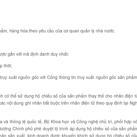
phẩm, hàng hóa theo yêu cầu của cơ quan quản lý nhà nước.
được gắn với mã định danh duy nhất;
p thời;
 truy xuất nguồn gốc với Cổng thông tin truy xuất nguồn gốc sản phẩm
nh có thể sử dụng hộ chiếu số của sản phẩm thay thế cho nhãn điện t
ác nội dung ghi nhãn bắt buộc trên nhãn điện tử theo quy định tại Ngh
 và thông lệ quốc tế, Bộ Khoa học và Công nghệ chủ trì, phối hợp vớ
 tướng Chính phủ phê duyệt lộ trình áp dụng hộ chiếu số của sản phẩ
nhân sản xuất, kinh doanh được khuyến khích sử dụng hộ chiếu số củ