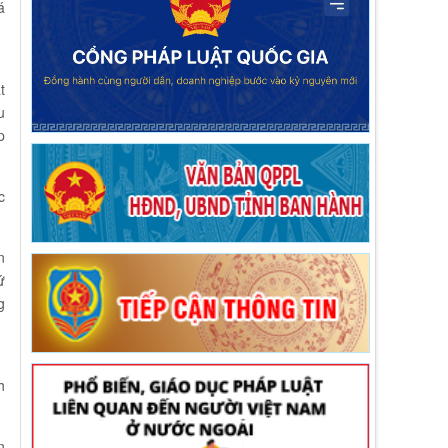
á
t
u
p
c
n
ứ
g
h
n