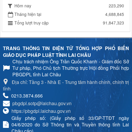
Hôm nay
223,290
Tháng hiện tại
4,688,845
Tổng lượt truy cập
91,847,323
TRANG THÔNG TIN ĐIỆN TỬ TỔNG HỢP PHỔ BIẾN
GIÁO DỤC PHÁP LUẬT TỈNH LAI CHÂU
Chịu trách nhiệm
Ông Trần Quốc Khanh - Giám đốc Sở
Tư pháp, Phó Chủ tịch Thường trực Hội đồng Phối hợp
PBGDPL tỉnh Lai Châu
Địa chỉ: Tầng 3 - Nhà E - Trung tâm hành chính, chính trị
tỉnh
0213.3874.666
pbgdpl.sotp@laichau.gov.vn
https://pbgdpl.laichau.gov.vn
Giấy phép số: (Giấy phép số 33/GP-TTĐT ngày
04/6/2020 do Sở Thông tin và Truyền thông tỉnh Lai
Châu cấp)