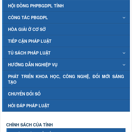
HỘI ĐỒNG PHPBGDPL TỈNH
CÔNG TÁC PBGDPL
HÒA GIẢI Ở CƠ SỞ
TIẾP CẬN PHÁP LUẬT
TỦ SÁCH PHÁP LUẬT
HƯỚNG DẪN NGHIỆP VỤ
PHÁT TRIỂN KHOA HỌC, CÔNG NGHỆ, ĐỔI MỚI SÁNG
TẠO
CHUYỂN ĐỔI SỐ
HỎI ĐÁP PHÁP LUẬT
CHÍNH SÁCH CỦA TỈNH