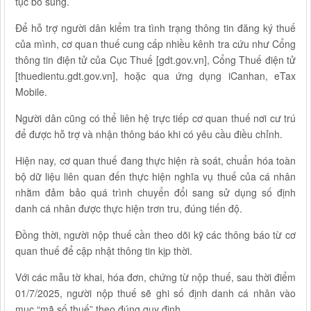
tục bổ sung.
Để hỗ trợ người dân kiểm tra tình trạng thông tin đăng ký thuế
của mình, cơ quan thuế cung cấp nhiều kênh tra cứu như Cổng
thông tin điện tử của Cục Thuế [gdt.gov.vn], Cổng Thuế điện tử
[thuedientu.gdt.gov.vn], hoặc qua ứng dụng iCanhan, eTax
Mobile.
Người dân cũng có thể liên hệ trực tiếp cơ quan thuế nơi cư trú
để được hỗ trợ và nhận thông báo khi có yêu cầu điều chỉnh.
Hiện nay, cơ quan thuế đang thực hiện rà soát, chuẩn hóa toàn
bộ dữ liệu liên quan đến thực hiện nghĩa vụ thuế của cá nhân
nhằm đảm bảo quá trình chuyển đổi sang sử dụng số định
danh cá nhân được thực hiện trơn tru, đúng tiến độ.
Đồng thời, người nộp thuế cần theo dõi kỹ các thông báo từ cơ
quan thuế để cập nhật thông tin kịp thời.
Với các mẫu tờ khai, hóa đơn, chứng từ nộp thuế, sau thời điểm
01/7/2025, người nộp thuế sẽ ghi số định danh cá nhân vào
mục “mã số thuế” theo đúng quy định.