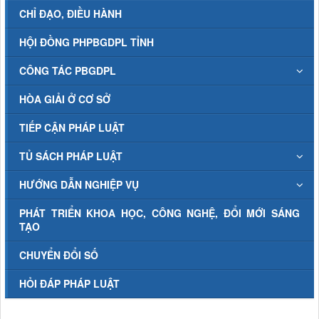
CHỈ ĐẠO, ĐIỀU HÀNH
HỘI ĐỒNG PHPBGDPL TỈNH
CÔNG TÁC PBGDPL
HÒA GIẢI Ở CƠ SỞ
TIẾP CẬN PHÁP LUẬT
TỦ SÁCH PHÁP LUẬT
HƯỚNG DẪN NGHIỆP VỤ
PHÁT TRIỂN KHOA HỌC, CÔNG NGHỆ, ĐỔI MỚI SÁNG
TẠO
CHUYỂN ĐỔI SỐ
HỎI ĐÁP PHÁP LUẬT