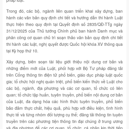
pháp luật.
Trong đó, các bộ, ngành liên quan triển khai xây dựng, ban
hành các văn bản quy định chi tiết và hướng dẫn thi hành Luật
thực hiện theo quy định tại Quyết định số 2835/QĐ-TTg ngày
31/12/2025 của Thủ tướng Chính phủ ban hành Danh mục và
phân công cơ quan chủ trì soạn thảo văn bản quy định chi tiết
thi hành các luật, nghị quyết được Quốc hội khóa XV thông qua
tại Kỳ họp thứ 10.
Xây dựng, biên soạn tài liệu giới thiệu nội dung cơ bản và
những điểm mới của Luật, phối hợp với Bộ Tư pháp đăng tải
trên Cổng thông tin điện tử phổ biến, giáo dục pháp luật quốc
gia; tổ chức hội nghị quán triệt, phổ biến kiến thức về Luật cho
các bộ, ngành, địa phương và các cơ quan, tổ chức có liên
quan; tổ chức tập huấn, tuyên truyền, phổ biến nội dung cơ bản
của Luật, đa dạng hóa các hình thức tuyên truyền, phổ biến
bảo đảm thực chất, hiệu quả, phù hợp với điều kiện, tình hình
thực tế và từng nhóm đối tượng cụ thể; đăng tải thông tin tuyên
truyền trên các phương tiện thông tin đại chúng ở trung ương
và địa phương để các cơ quan, tổ chức, cá nhân kịp thời tiếp