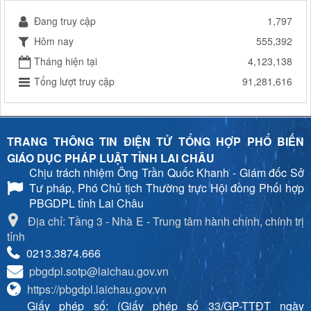
Đang truy cập
1,797
Hôm nay
555,392
Tháng hiện tại
4,123,138
Tổng lượt truy cập
91,281,616
TRANG THÔNG TIN ĐIỆN TỬ TỔNG HỢP PHỔ BIẾN
GIÁO DỤC PHÁP LUẬT TỈNH LAI CHÂU
Chịu trách nhiệm
Ông Trần Quốc Khanh - Giám đốc Sở
Tư pháp, Phó Chủ tịch Thường trực Hội đồng Phối hợp
PBGDPL tỉnh Lai Châu
Địa chỉ: Tầng 3 - Nhà E - Trung tâm hành chính, chính trị
tỉnh
0213.3874.666
pbgdpl.sotp@laichau.gov.vn
https://pbgdpl.laichau.gov.vn
Giấy phép số: (Giấy phép số 33/GP-TTĐT ngày