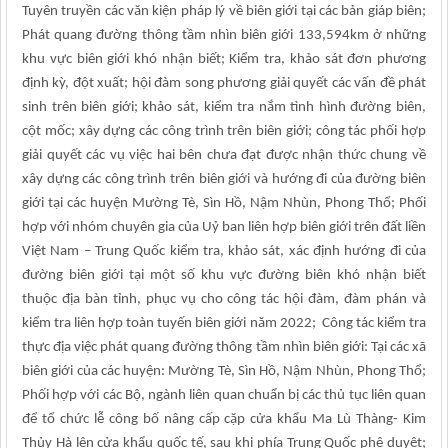
Tuyên truyền các văn kiện pháp lý về biên giới tại các bản giáp biên;
Phát quang đường thông tầm nhìn biên giới 133,594km ở những
khu vực biên giới khó nhận biết; Kiểm tra, khảo sát đơn phương
định kỳ, đột xuất; hội đàm song phương giải quyết các vấn đề phát
sinh trên biên giới; khảo sát, kiểm tra nắm tình hình đường biên,
cột mốc; xây dựng các công trình trên biên giới; công tác phối hợp
giải quyết các vụ việc hai bên chưa đạt được nhận thức chung về
xây dựng các công trình trên biên giới và hướng đi của đường biên
giới tại các huyện Mường Tè, Sìn Hồ, Nậm Nhùn, Phong Thổ; Phối
hợp với nhóm chuyên gia của Uỷ ban liên hợp biên giới trên đất liền
Việt Nam – Trung Quốc kiểm tra, khảo sát, xác định hướng đi của
đường biên giới tại một số khu vực đường biên khó nhận biết
thuộc địa bàn tỉnh, phục vụ cho công tác hội đàm, đàm phán và
kiểm tra liên hợp toàn tuyến biên giới năm 2022; Công tác kiểm tra
thực địa việc phát quang đường thông tầm nhìn biên giới: Tại các xã
biên giới của các huyện: Mường Tè, Sìn Hồ, Nậm Nhùn, Phong Thổ;
Phối hợp với các Bộ, ngành liên quan chuẩn bị các thủ tục liên quan
để tổ chức lễ công bố nâng cấp cặp cửa khẩu Ma Lù Thàng- Kim
Thủy Hà lên cửa khẩu quốc tế, sau khi phía Trung Quốc phê duyệt;