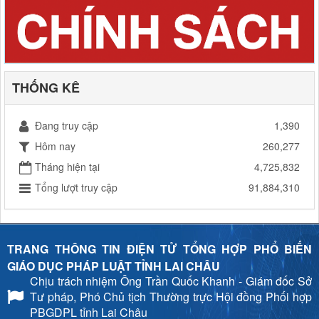
THỐNG KÊ
Đang truy cập
1,390
Hôm nay
260,277
Tháng hiện tại
4,725,832
Tổng lượt truy cập
91,884,310
TRANG THÔNG TIN ĐIỆN TỬ TỔNG HỢP PHỔ BIẾN
GIÁO DỤC PHÁP LUẬT TỈNH LAI CHÂU
Chịu trách nhiệm
Ông Trần Quốc Khanh - Giám đốc Sở
Tư pháp, Phó Chủ tịch Thường trực Hội đồng Phối hợp
PBGDPL tỉnh Lai Châu