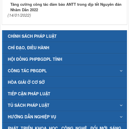
Tăng cường công tác đảm bảo ANTT trong dịp tết Nguyên đán
Nhâm Dần 2022
(14/01/2022)
CHÍNH SÁCH PHÁP LUẬT
CHỈ ĐẠO, ĐIỀU HÀNH
HỘI ĐỒNG PHPBGDPL TỈNH
CÔNG TÁC PBGDPL
HÒA GIẢI Ở CƠ SỞ
TIẾP CẬN PHÁP LUẬT
TỦ SÁCH PHÁP LUẬT
HƯỚNG DẪN NGHIỆP VỤ
PHÁT TRIỂN KHOA HỌC, CÔNG NGHỆ, ĐỔI MỚI SÁNG