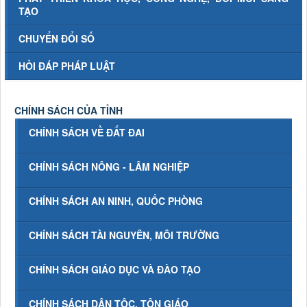
TẠO
CHUYỂN ĐỔI SỐ
HỎI ĐÁP PHÁP LUẬT
CHÍNH SÁCH CỦA TỈNH
CHÍNH SÁCH VỀ ĐẤT ĐAI
CHÍNH SÁCH NÔNG - LÂM NGHIỆP
CHÍNH SÁCH AN NINH, QUỐC PHÒNG
CHÍNH SÁCH TÀI NGUYÊN, MÔI TRƯỜNG
CHÍNH SÁCH GIÁO DỤC VÀ ĐÀO TẠO
CHÍNH SÁCH DÂN TỘC, TÔN GIÁO