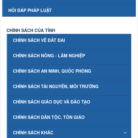
HỎI ĐÁP PHÁP LUẬT
CHÍNH SÁCH CỦA TỈNH
CHÍNH SÁCH VỀ ĐẤT ĐAI
CHÍNH SÁCH NÔNG - LÂM NGHIỆP
CHÍNH SÁCH AN NINH, QUỐC PHÒNG
CHÍNH SÁCH TÀI NGUYÊN, MÔI TRƯỜNG
CHÍNH SÁCH GIÁO DỤC VÀ ĐÀO TẠO
CHÍNH SÁCH DÂN TỘC, TÔN GIÁO
CHÍNH SÁCH KHÁC