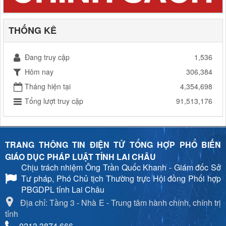
THỐNG KÊ
Đang truy cập
1,536
Hôm nay
306,384
Tháng hiện tại
4,354,698
Tổng lượt truy cập
91,513,176
TRANG THÔNG TIN ĐIỆN TỬ TỔNG HỢP PHỔ BIẾN
GIÁO DỤC PHÁP LUẬT TỈNH LAI CHÂU
Chịu trách nhiệm
Ông Trần Quốc Khanh - Giám đốc Sở
Tư pháp, Phó Chủ tịch Thường trực Hội đồng Phối hợp
PBGDPL tỉnh Lai Châu
Địa chỉ: Tầng 3 - Nhà E - Trung tâm hành chính, chính trị
tỉnh
0213.3874.666