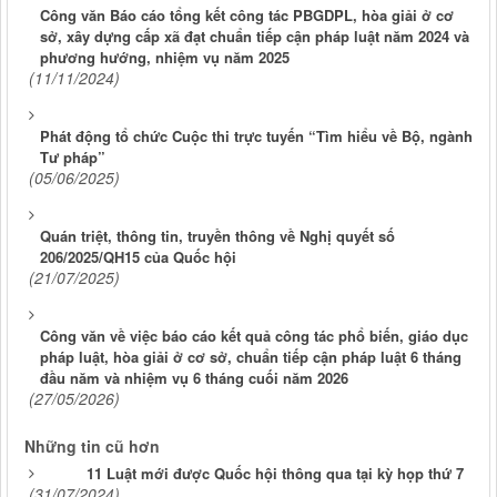
Công văn Báo cáo tổng kết công tác PBGDPL, hòa giải ở cơ
sở, xây dựng cấp xã đạt chuẩn tiếp cận pháp luật năm 2024 và
phương hướng, nhiệm vụ năm 2025
(11/11/2024)
Phát động tổ chức Cuộc thi trực tuyến “Tìm hiểu về Bộ, ngành
Tư pháp”
(05/06/2025)
Quán triệt, thông tin, truyền thông về Nghị quyết số
206/2025/QH15 của Quốc hội
(21/07/2025)
Công văn về việc báo cáo kết quả công tác phổ biến, giáo dục
pháp luật, hòa giải ở cơ sở, chuẩn tiếp cận pháp luật 6 tháng
đầu năm và nhiệm vụ 6 tháng cuối năm 2026
(27/05/2026)
Những tin cũ hơn
11 Luật mới được Quốc hội thông qua tại kỳ họp thứ 7
(31/07/2024)