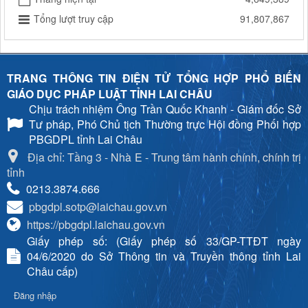
Tổng lượt truy cập
91,807,867
TRANG THÔNG TIN ĐIỆN TỬ TỔNG HỢP PHỔ BIẾN
GIÁO DỤC PHÁP LUẬT TỈNH LAI CHÂU
Chịu trách nhiệm
Ông Trần Quốc Khanh - Giám đốc Sở
Tư pháp, Phó Chủ tịch Thường trực Hội đồng Phối hợp
PBGDPL tỉnh Lai Châu
Địa chỉ: Tầng 3 - Nhà E - Trung tâm hành chính, chính trị
tỉnh
0213.3874.666
pbgdpl.sotp@laichau.gov.vn
https://pbgdpl.laichau.gov.vn
Giấy phép số: (Giấy phép số 33/GP-TTĐT ngày
04/6/2020 do Sở Thông tin và Truyền thông tỉnh Lai
Châu cấp)
Đăng nhập