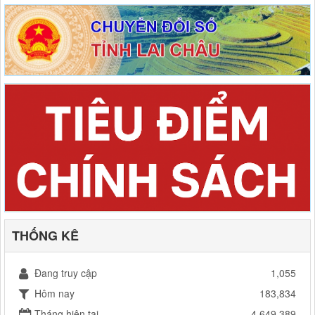
THỐNG KÊ
Đang truy cập
1,055
Hôm nay
183,834
Tháng hiện tại
4,649,389