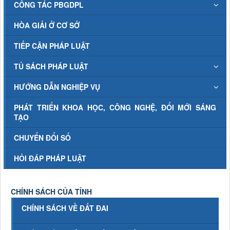
CÔNG TÁC PBGDPL
HÒA GIẢI Ở CƠ SỞ
TIẾP CẬN PHÁP LUẬT
TỦ SÁCH PHÁP LUẬT
HƯỚNG DẪN NGHIỆP VỤ
PHÁT TRIỂN KHOA HỌC, CÔNG NGHỆ, ĐỔI MỚI SÁNG
TẠO
CHUYỂN ĐỔI SỐ
HỎI ĐÁP PHÁP LUẬT
CHÍNH SÁCH CỦA TỈNH
CHÍNH SÁCH VỀ ĐẤT ĐAI