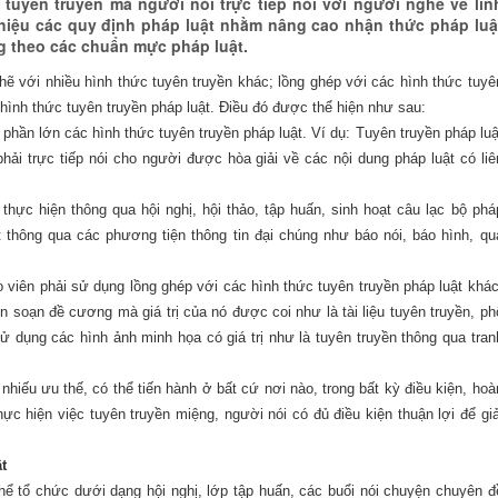
 tuyên truyền mà người nói trực tiếp nói với người nghe về lĩn
 thiệu các quy định pháp luật nhằm nâng cao nhận thức pháp luậ
 theo các chuẩn mực pháp luật.
hẽ với nhiều hình thức tuyên truyền khác; lồng ghép với các hình thức tuyê
 hình thức tuyên truyền pháp luật. Điều đó được thể hiện như sau:
 phần lớn các hình thức tuyên truyền pháp luật. Ví dụ: Tuyên truyền pháp luậ
phải trực tiếp nói cho người được hòa giải về các nội dung pháp luật có liê
thực hiện thông qua hội nghị, hội thảo, tập huấn, sinh hoạt câu lạc bộ phá
ật thông qua các phương tiện thông tin đại chúng như báo nói, báo hình, qu
o viên phải sử dụng lồng ghép với các hình thức tuyên truyền pháp luật khác
ên soạn đề cương mà giá trị của nó được coi như là tài liệu tuyên truyền, ph
sử dụng các hình ảnh minh họa có giá trị như là tuyên truyền thông qua tran
 nhiếu ưu thế, có thể tiến hành ở bất cứ nơi nào, trong bất kỳ điều kiện, hoà
c hiện việc tuyên truyền miệng, người nói có đủ điều kiện thuận lợi để giả
t
hể tổ chức dưới dạng hội nghị, lớp tập huấn, các buổi nói chuyện chuyên đ