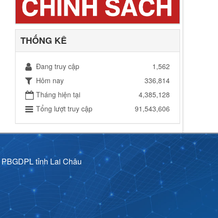
THỐNG KÊ
Đang truy cập
1,562
Hôm nay
336,814
Tháng hiện tại
4,385,128
Tổng lượt truy cập
91,543,606
p PBGDPL tỉnh Lai Châu