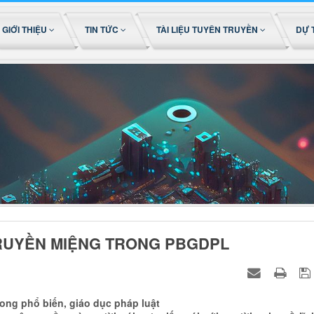
GIỚI THIỆU
TIN TỨC
TÀI LIỆU TUYÊN TRUYỀN
DỰ 
TRUYỀN MIỆNG TRONG PBGDPL
 trong phổ biến, giáo dục pháp luật