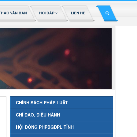
THẢO VĂN BẢN
HỎI ĐÁP
LIÊN HỆ
CHÍNH SÁCH PHÁP LUẬT
CHỈ ĐẠO, ĐIỀU HÀNH
HỘI ĐỒNG PHPBGDPL TỈNH