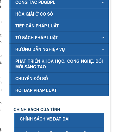
h
CÔNG TÁC PBGDPL
t
HÒA GIẢI Ở CƠ SỞ
n
TIẾP CẬN PHÁP LUẬT
t
TỦ SÁCH PHÁP LUẬT
n
HƯỚNG DẪN NGHIỆP VỤ
p
PHÁT TRIỂN KHOA HỌC, CÔNG NGHỆ, ĐỔI
a
MỚI SÁNG TẠO
,
CHUYỂN ĐỔI SỐ
ổ
h
HỎI ĐÁP PHÁP LUẬT
n
CHÍNH SÁCH CỦA TỈNH
i
CHÍNH SÁCH VỀ ĐẤT ĐAI
ề