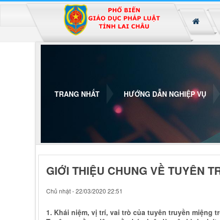
Đã kết nối EMC
TRANG NHẤT
HƯỚNG DẪN NGHIỆP VỤ
GIỚI THIỆU CHUNG VỀ TUYÊN 
Chủ nhật - 22/03/2020 22:51
1. Khái niệm, vị trí, vai trò của tuyên truyền miệng