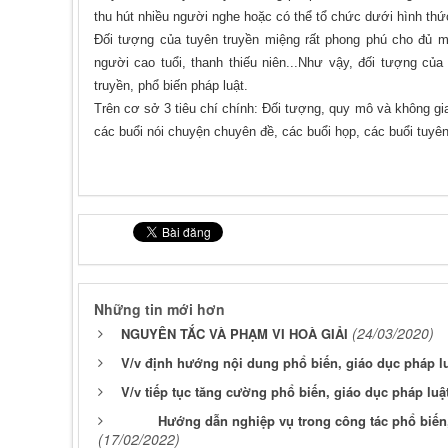
thu hút nhiều người nghe hoặc có thể tổ chức dưới hình thứ
Đối tượng của tuyên truyền miệng rất phong phú cho đủ mọ
người cao tuổi, thanh thiếu niên...Như vậy, đối tượng củ
truyền, phổ biến pháp luật.
Trên cơ sở 3 tiêu chí chính: Đối tượng, quy mô và không gi
các buổi nói chuyện chuyên đề, các buổi họp, các buổi tuyên
Những tin mới hơn
(24/03/2020)
NGUYÊN TẮC VÀ PHẠM VI HOÀ GIẢI
V/v định hướng nội dung phổ biến, giáo dục pháp lu
V/v tiếp tục tăng cường phổ biến, giáo dục pháp luật
Hướng dẫn nghiệp vụ trong công tác phổ biến, 
(17/02/2022)