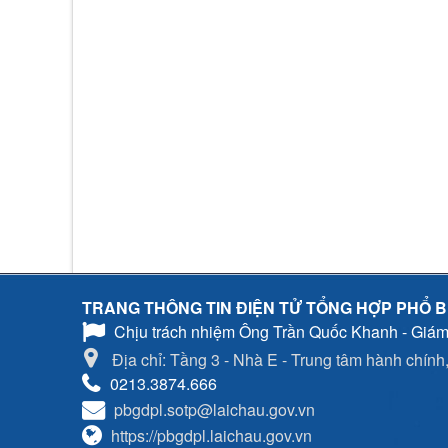
TRANG THÔNG TIN ĐIỆN TỬ TỔNG HỢP PHỔ B
Chịu trách nhiệm
Ông Trần Quốc Khanh - Giám
Địa chỉ: Tầng 3 - Nhà E - Trung tâm hành chính, 
0213.3874.666
pbgdpl.sotp@laichau.gov.vn
https://pbgdpl.laichau.gov.vn