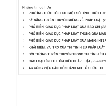
Những tin cũ hơn
PHƯƠNG THỨC TỔ CHỨC MỘT SỐ HÌNH THỨC TUY
(
KỸ NĂNG TUYÊN TRUYỀN MIỆNG VỀ PHÁP LUẬT
(22
PHỔ BIẾN, GIÁO DỤC PHÁP LUẬT QUA BÁO CHÍ
PHỔ BIẾN, GIÁO DỤC PHÁP LUẬT THÔNG QUA MẠ
PHỔ BIẾN, GIÁO DỤC PHÁP LUẬT QUA MẠNG INTE
KHÁI NIỆM, VAI TRÒ CỦA THI TÌM HIỂU PHÁP LUẬT
ĐỐI TƯỢNG TUYÊN TRUYỀN TRONG THI TÌM HIỂU 
(22/03/20
CÁC LOẠI HÌNH THI TÌM HIỂU PHÁP LUẬT
ÁC CÔNG VIỆC CẦN TIẾN HÀNH KHI TỔ CHỨC THI 