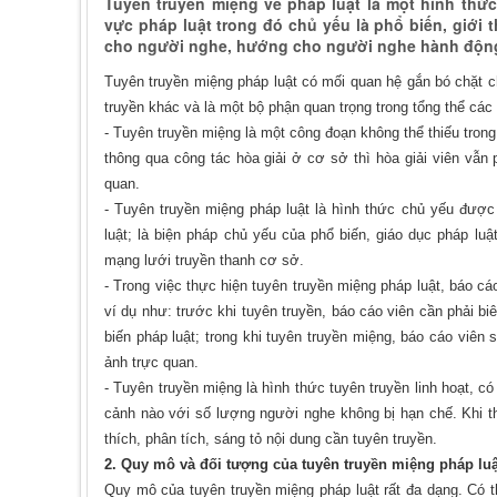
Tuyên truyền miệng về pháp luật là một hình thức
vực pháp luật trong đó chủ yếu là phổ biến, giới
cho người nghe, hướng cho người nghe hành động
Tuyên truyền miệng pháp luật có mối quan hệ gắn bó chặt c
truyền khác và là một bộ phận quan trọng trong tổng thể các
- Tuyên truyền miệng là một công đoạn không thể thiếu trong
thông qua công tác hòa giải ở cơ sở thì hòa giải viên vẫn 
quan.
- Tuyên truyền miệng pháp luật là hình thức chủ yếu được 
luật; là biện pháp chủ yếu của phổ biến, giáo dục pháp lu
mạng lưới truyền thanh cơ sở.
- Trong việc thực hiện tuyên truyền miệng pháp luật, báo cá
ví dụ như: trước khi tuyên truyền, báo cáo viên cần phải bi
biến pháp luật; trong khi tuyên truyền miệng, báo cáo viên 
ảnh trực quan.
- Tuyên truyền miệng là hình thức tuyên truyền linh hoạt, có
cảnh nào với số lượng người nghe không bị hạn chế. Khi thự
thích, phân tích, sáng tỏ nội dung cần tuyên truyền.
2. Quy mô và đối tượng của tuyên truyền miệng pháp luậ
Quy mô của tuyên truyền miệng pháp luật rất đa dạng. Có t