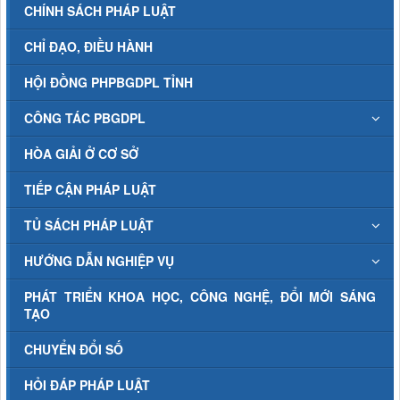
CHÍNH SÁCH PHÁP LUẬT
CHỈ ĐẠO, ĐIỀU HÀNH
HỘI ĐỒNG PHPBGDPL TỈNH
CÔNG TÁC PBGDPL
HÒA GIẢI Ở CƠ SỞ
TIẾP CẬN PHÁP LUẬT
TỦ SÁCH PHÁP LUẬT
HƯỚNG DẪN NGHIỆP VỤ
PHÁT TRIỂN KHOA HỌC, CÔNG NGHỆ, ĐỔI MỚI SÁNG
TẠO
CHUYỂN ĐỔI SỐ
HỎI ĐÁP PHÁP LUẬT