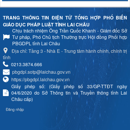
TRANG THÔNG TIN ĐIỆN TỬ TỔNG HỢP PHỔ BIẾN
GIÁO DỤC PHÁP LUẬT TỈNH LAI CHÂU
Chịu trách nhiệm
Ông Trần Quốc Khanh - Giám đốc Sở
Tư pháp, Phó Chủ tịch Thường trực Hội đồng Phối hợp
PBGDPL tỉnh Lai Châu
Địa chỉ: Tầng 3 - Nhà E - Trung tâm hành chính, chính trị
tỉnh
0213.3874.666
pbgdpl.sotp@laichau.gov.vn
https://pbgdpl.laichau.gov.vn
Giấy phép số: (Giấy phép số 33/GP-TTĐT ngày
04/6/2020 do Sở Thông tin và Truyền thông tỉnh Lai
Châu cấp)
Đăng nhập