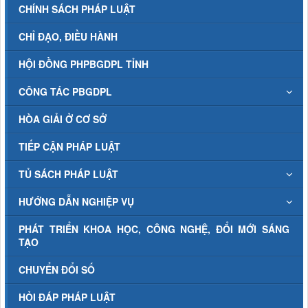
CHÍNH SÁCH PHÁP LUẬT
CHỈ ĐẠO, ĐIỀU HÀNH
HỘI ĐỒNG PHPBGDPL TỈNH
CÔNG TÁC PBGDPL
HÒA GIẢI Ở CƠ SỞ
TIẾP CẬN PHÁP LUẬT
TỦ SÁCH PHÁP LUẬT
HƯỚNG DẪN NGHIỆP VỤ
PHÁT TRIỂN KHOA HỌC, CÔNG NGHỆ, ĐỔI MỚI SÁNG
TẠO
CHUYỂN ĐỔI SỐ
HỎI ĐÁP PHÁP LUẬT