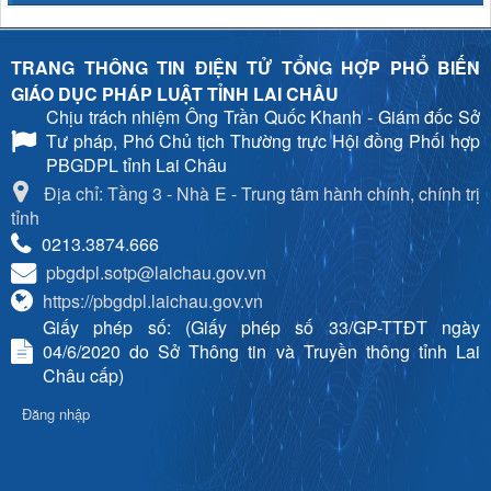
TRANG THÔNG TIN ĐIỆN TỬ TỔNG HỢP PHỔ BIẾN
GIÁO DỤC PHÁP LUẬT TỈNH LAI CHÂU
Chịu trách nhiệm
Ông Trần Quốc Khanh - Giám đốc Sở
Tư pháp, Phó Chủ tịch Thường trực Hội đồng Phối hợp
PBGDPL tỉnh Lai Châu
Địa chỉ: Tầng 3 - Nhà E - Trung tâm hành chính, chính trị
tỉnh
0213.3874.666
pbgdpl.sotp@laichau.gov.vn
https://pbgdpl.laichau.gov.vn
Giấy phép số: (Giấy phép số 33/GP-TTĐT ngày
04/6/2020 do Sở Thông tin và Truyền thông tỉnh Lai
Châu cấp)
Đăng nhập