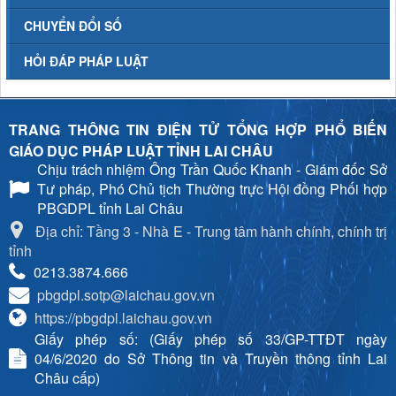
CHUYỂN ĐỔI SỐ
HỎI ĐÁP PHÁP LUẬT
TRANG THÔNG TIN ĐIỆN TỬ TỔNG HỢP PHỔ BIẾN
GIÁO DỤC PHÁP LUẬT TỈNH LAI CHÂU
Chịu trách nhiệm
Ông Trần Quốc Khanh - Giám đốc Sở
Tư pháp, Phó Chủ tịch Thường trực Hội đồng Phối hợp
PBGDPL tỉnh Lai Châu
Địa chỉ: Tầng 3 - Nhà E - Trung tâm hành chính, chính trị
tỉnh
0213.3874.666
pbgdpl.sotp@laichau.gov.vn
https://pbgdpl.laichau.gov.vn
Giấy phép số: (Giấy phép số 33/GP-TTĐT ngày
04/6/2020 do Sở Thông tin và Truyền thông tỉnh Lai
Châu cấp)