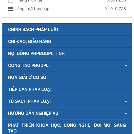
Tổng lượt truy cập
91,019,728
CHÍNH SÁCH PHÁP LUẬT
CHỈ ĐẠO, ĐIỀU HÀNH
HỘI ĐỒNG PHPBGDPL TỈNH
CÔNG TÁC PBGDPL
HÒA GIẢI Ở CƠ SỞ
TIẾP CẬN PHÁP LUẬT
TỦ SÁCH PHÁP LUẬT
HƯỚNG DẪN NGHIỆP VỤ
PHÁT TRIỂN KHOA HỌC, CÔNG NGHỆ, ĐỔI MỚI SÁNG
TẠO