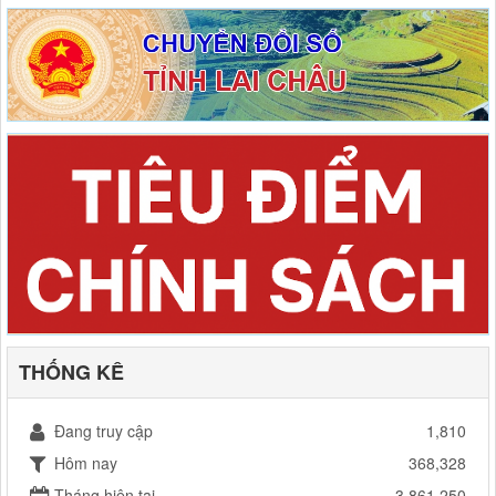
THỐNG KÊ
Đang truy cập
1,810
Hôm nay
368,328
Tháng hiện tại
3,861,250