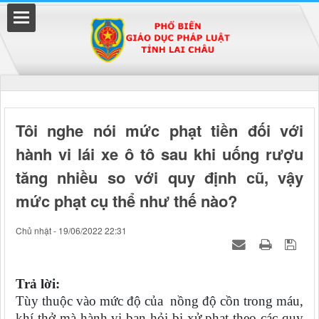
Đã kết nối EMC
Tôi nghe nói mức phạt tiền đối với
hành vi lái xe ô tô sau khi uống rượu
uyền
tăng nhiều so với quy định cũ, vậy
mức phạt cụ thể như thế nào?
Chủ nhật - 19/06/2022 22:31
Trả lời:
Tùy thuộc vào mức độ của nồng độ cồn trong máu,
khí thở mà hành vi bạn hỏi bị xử phạt theo các quy