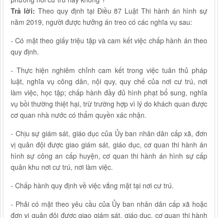
Trả lời:
Theo quy định tại Điều 87 Luật Thi hành án hình sự
năm 2019, người được hưởng án treo có các nghĩa vụ sau:
- Có mặt theo giấy triệu tập và cam kết việc chấp hành án theo
quy định.
- Thực hiện nghiêm chỉnh cam kết trong việc tuân thủ pháp
luật, nghĩa vụ công dân, nội quy, quy chế của nơi cư trú, nơi
làm việc, học tập; chấp hành đầy đủ hình phạt bổ sung, nghĩa
vụ bồi thường thiệt hại, trừ trường hợp vì lý do khách quan được
cơ quan nhà nước có thẩm quyền xác nhận.
- Chịu sự giám sát, giáo dục của Ủy ban nhân dân cấp xã, đơn
vị quân đội được giao giám sát, giáo dục, cơ quan thi hành án
hình sự công an cấp huyện, cơ quan thi hành án hình sự cấp
quân khu nơi cư trú, nơi làm việc.
- Chấp hành quy định về việc vắng mặt tại nơi cư trú.
- Phải có mặt theo yêu cầu của Ủy ban nhân dân cấp xã hoặc
đơn vị quân đội được giao giám sát, giáo dục, cơ quan thi hành