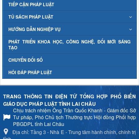
TIẾP CẬN PHÁP LUẬT
TỦ SÁCH PHÁP LUẬT
HƯỚNG DẪN NGHIỆP VỤ
PHÁT TRIỂN KHOA HỌC, CÔNG NGHỆ, ĐỔI MỚI SÁNG
TẠO
CHUYỂN ĐỔI SỐ
HỎI ĐÁP PHÁP LUẬT
TRANG THÔNG TIN ĐIỆN TỬ TỔNG HỢP PHỔ BIẾN
GIÁO DỤC PHÁP LUẬT TỈNH LAI CHÂU
Chịu trách nhiệm
Ông Trần Quốc Khanh - Giám đốc Sở
Tư pháp, Phó Chủ tịch Thường trực Hội đồng Phối hợp
PBGDPL tỉnh Lai Châu
Địa chỉ: Tầng 3 - Nhà E - Trung tâm hành chính, chính trị
tỉnh