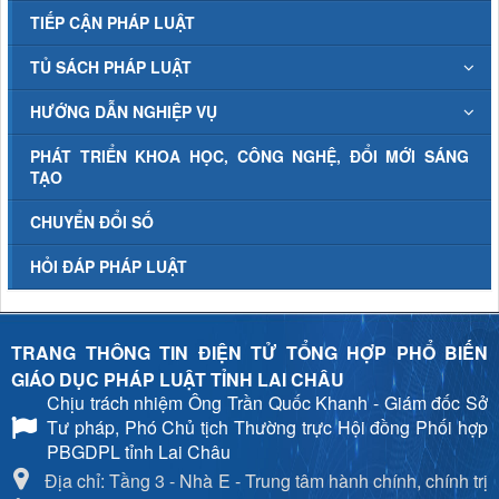
TIẾP CẬN PHÁP LUẬT
TỦ SÁCH PHÁP LUẬT
HƯỚNG DẪN NGHIỆP VỤ
PHÁT TRIỂN KHOA HỌC, CÔNG NGHỆ, ĐỔI MỚI SÁNG
TẠO
CHUYỂN ĐỔI SỐ
HỎI ĐÁP PHÁP LUẬT
TRANG THÔNG TIN ĐIỆN TỬ TỔNG HỢP PHỔ BIẾN
GIÁO DỤC PHÁP LUẬT TỈNH LAI CHÂU
Chịu trách nhiệm
Ông Trần Quốc Khanh - Giám đốc Sở
Tư pháp, Phó Chủ tịch Thường trực Hội đồng Phối hợp
PBGDPL tỉnh Lai Châu
Địa chỉ: Tầng 3 - Nhà E - Trung tâm hành chính, chính trị