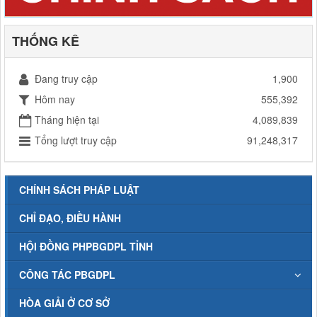
THỐNG KÊ
Đang truy cập
1,900
Hôm nay
555,392
Tháng hiện tại
4,089,839
Tổng lượt truy cập
91,248,317
CHÍNH SÁCH PHÁP LUẬT
CHỈ ĐẠO, ĐIỀU HÀNH
HỘI ĐỒNG PHPBGDPL TỈNH
CÔNG TÁC PBGDPL
HÒA GIẢI Ở CƠ SỞ