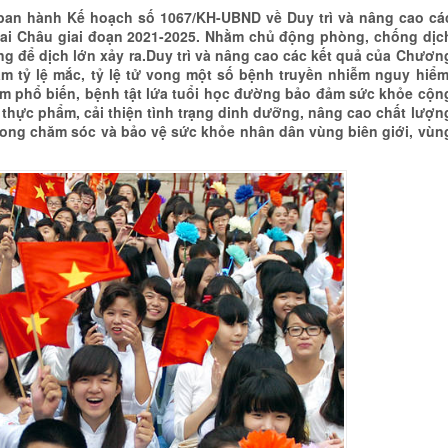
 ban hành Kế hoạch số 1067/KH-UBND về Duy trì và nâng cao cá
Lai Châu giai đoạn 2021-2025. Nhằm chủ động phòng, chống dịc
ng để dịch lớn xảy ra.Duy trì và nâng cao các kết quả của Chươn
m tỷ lệ mắc, tỷ lệ tử vong một số bệnh truyền nhiễm nguy hiểm
 phổ biến, bệnh tật lứa tuổi học đường bảo đảm sức khỏe cộn
thực phẩm, cải thiện tình trạng dinh dưỡng, nâng cao chất lượn
ong chăm sóc và bảo vệ sức khỏe nhân dân vùng biên giới, vùn