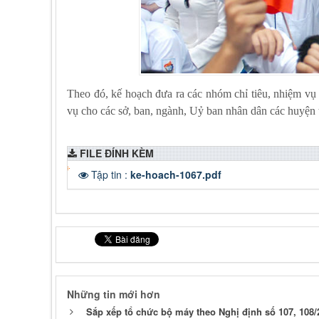
Theo đó, kế hoạch đưa ra các nhóm chỉ tiêu, nhiệm vụ
vụ cho các sở, ban, ngành, Uỷ ban nhân dân các huyện t
FILE ĐÍNH KÈM
Tập tin :
ke-hoach-1067.pdf
Những tin mới hơn
Sắp xếp tổ chức bộ máy theo Nghị định số 107, 108