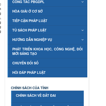
CÔNG TÁC PBGDPL
c
h
HÒA GIẢI Ở CƠ SỞ
g
,
TIẾP CẬN PHÁP LUẬT
g
g
TỦ SÁCH PHÁP LUẬT
g
HƯỚNG DẪN NGHIỆP VỤ
PHÁT TRIỂN KHOA HỌC, CÔNG NGHỆ, ĐỔI
MỚI SÁNG TẠO
CHUYỂN ĐỔI SỐ
HỎI ĐÁP PHÁP LUẬT
CHÍNH SÁCH CỦA TỈNH
CHÍNH SÁCH VỀ ĐẤT ĐAI