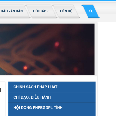
THẢO VĂN BẢN
HỎI ĐÁP
LIÊN HỆ
CHÍNH SÁCH PHÁP LUẬT
i
CHỈ ĐẠO, ĐIỀU HÀNH
HỘI ĐỒNG PHPBGDPL TỈNH