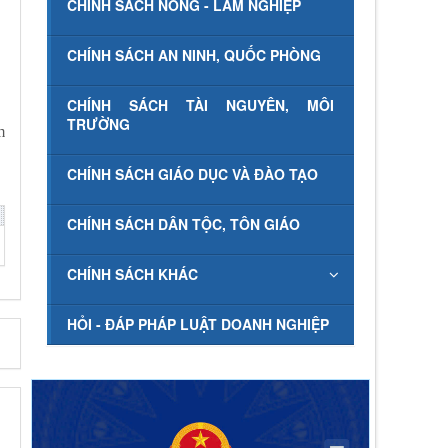
CHÍNH SÁCH NÔNG - LÂM NGHIỆP
CHÍNH SÁCH AN NINH, QUỐC PHÒNG
CHÍNH SÁCH TÀI NGUYÊN, MÔI
TRƯỜNG
m
CHÍNH SÁCH GIÁO DỤC VÀ ĐÀO TẠO
CHÍNH SÁCH DÂN TỘC, TÔN GIÁO
CHÍNH SÁCH KHÁC
HỎI - ĐÁP PHÁP LUẬT DOANH NGHIỆP