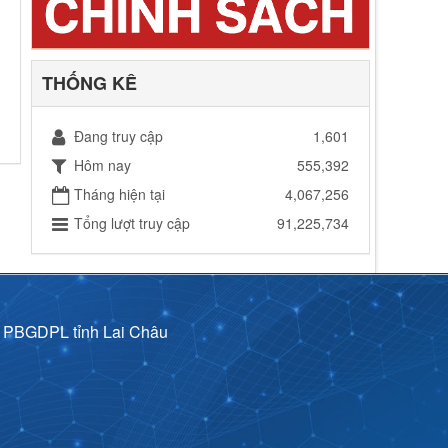
THỐNG KÊ
Đang truy cập
1,601
Hôm nay
555,392
Tháng hiện tại
4,067,256
Tổng lượt truy cập
91,225,734
p PBGDPL tỉnh Lai Châu