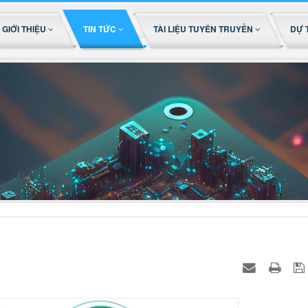
GIỚI THIỆU
TIN TỨC
TÀI LIỆU TUYÊN TRUYỀN
DỰ 