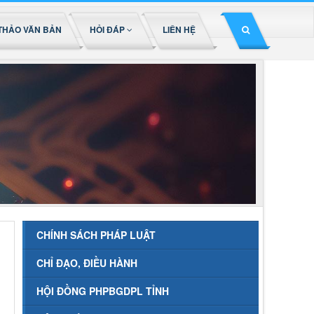
THẢO VĂN BẢN
HỎI ĐÁP
LIÊN HỆ
CHÍNH SÁCH PHÁP LUẬT
CHỈ ĐẠO, ĐIỀU HÀNH
HỘI ĐỒNG PHPBGDPL TỈNH