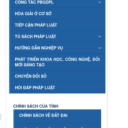
CÔNG TÁC PBGDPL
HÒA GIẢI Ở CƠ SỞ
TIẾP CẬN PHÁP LUẬT
TỦ SÁCH PHÁP LUẬT
HƯỚNG DẪN NGHIỆP VỤ
PHÁT TRIỂN KHOA HỌC, CÔNG NGHỆ, ĐỔI
MỚI SÁNG TẠO
CHUYỂN ĐỔI SỐ
HỎI ĐÁP PHÁP LUẬT
CHÍNH SÁCH CỦA TỈNH
CHÍNH SÁCH VỀ ĐẤT ĐAI