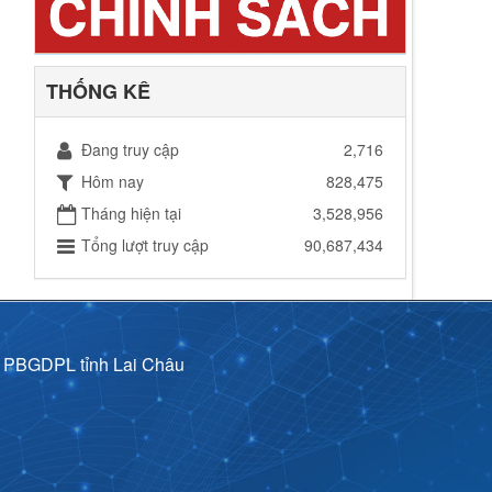
THỐNG KÊ
Đang truy cập
2,716
Hôm nay
828,475
Tháng hiện tại
3,528,956
Tổng lượt truy cập
90,687,434
p PBGDPL tỉnh Lai Châu