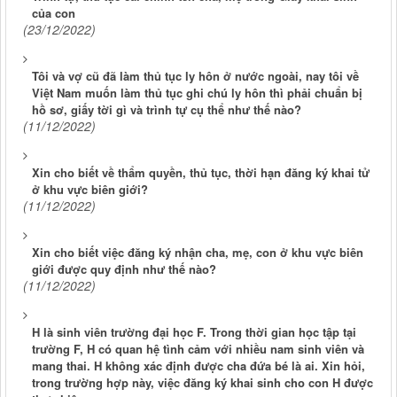
của con
(23/12/2022)
Tôi và vợ cũ đã làm thủ tục ly hôn ở nước ngoài, nay tôi về
Việt Nam muốn làm thủ tục ghi chú ly hôn thì phải chuẩn bị
hồ sơ, giấy tời gì và trình tự cụ thể như thế nào?
(11/12/2022)
Xin cho biết về thẩm quyền, thủ tục, thời hạn đăng ký khai tử
ở khu vực biên giới?
(11/12/2022)
Xin cho biết việc đăng ký nhận cha, mẹ, con ở khu vực biên
giới được quy định như thế nào?
(11/12/2022)
H là sinh viên trường đại học F. Trong thời gian học tập tại
trường F, H có quan hệ tình cảm với nhiều nam sinh viên và
mang thai. H không xác định được cha đứa bé là ai. Xin hỏi,
trong trường hợp này, việc đăng ký khai sinh cho con H được