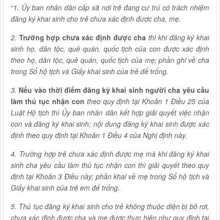
“
1. Ủy ban nhân dân cấp xã nơi trẻ đang cư trú có trách nhiệm
đăng ký khai sinh cho trẻ chưa xác định được cha, mẹ.
2.
Trường hợp chưa xác định được cha
thì khi đăng ký khai
sinh họ, dân tộc, quê quán, quốc tịch của con được xác định
theo họ, dân tộc, quê quán, quốc tịch của mẹ; phần ghi về cha
trong Sổ hộ tịch và Giấy khai sinh của trẻ để trống.
3.
Nếu vào thời điểm đăng ký khai sinh người cha yêu cầu
làm thủ tục nhận con
theo quy định tại Khoản 1 Điều 25 của
Luật Hộ tịch
thì Ủy ban nhân dân kết hợp giải quyết việc nhận
con và đăng ký khai sinh; nội dung đăng ký khai sinh được xác
định theo quy định tại Khoản 1 Điều 4 của Nghị định này.
4. Trường hợp trẻ chưa xác định được mẹ mà khi đăng ký khai
sinh cha yêu cầu làm thủ tục nhận con thì giải quyết theo quy
định tại Khoản 3 Điều này; phần khai về mẹ trong Sổ hộ tịch và
Giấy khai sinh của trẻ em để trống.
5. Thủ tục đăng ký khai sinh cho trẻ không thuộc diện bị bỏ rơi,
chưa xác định được cha và mẹ được thực hiện như quy định tại