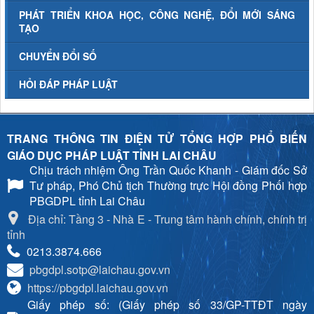
PHÁT TRIỂN KHOA HỌC, CÔNG NGHỆ, ĐỔI MỚI SÁNG
TẠO
CHUYỂN ĐỔI SỐ
HỎI ĐÁP PHÁP LUẬT
TRANG THÔNG TIN ĐIỆN TỬ TỔNG HỢP PHỔ BIẾN
GIÁO DỤC PHÁP LUẬT TỈNH LAI CHÂU
Chịu trách nhiệm
Ông Trần Quốc Khanh - Giám đốc Sở
Tư pháp, Phó Chủ tịch Thường trực Hội đồng Phối hợp
PBGDPL tỉnh Lai Châu
Địa chỉ: Tầng 3 - Nhà E - Trung tâm hành chính, chính trị
tỉnh
0213.3874.666
pbgdpl.sotp@laichau.gov.vn
https://pbgdpl.laichau.gov.vn
Giấy phép số: (Giấy phép số 33/GP-TTĐT ngày