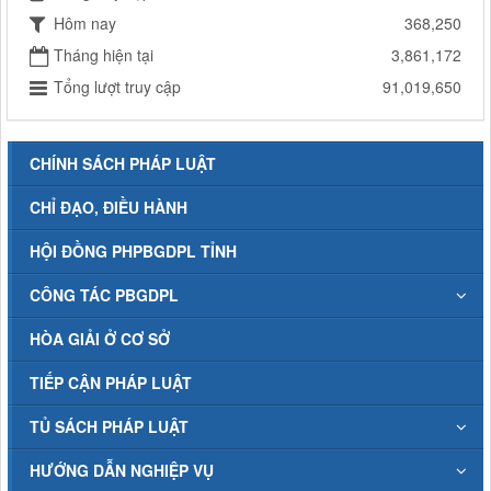
Hôm nay
368,250
Tháng hiện tại
3,861,172
Tổng lượt truy cập
91,019,650
CHÍNH SÁCH PHÁP LUẬT
CHỈ ĐẠO, ĐIỀU HÀNH
HỘI ĐỒNG PHPBGDPL TỈNH
CÔNG TÁC PBGDPL
HÒA GIẢI Ở CƠ SỞ
TIẾP CẬN PHÁP LUẬT
TỦ SÁCH PHÁP LUẬT
HƯỚNG DẪN NGHIỆP VỤ