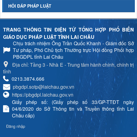
HỎI ĐÁP PHÁP LUẬT
TRANG THÔNG TIN ĐIỆN TỬ TỔNG HỢP PHỔ BIẾN
GIÁO DỤC PHÁP LUẬT TỈNH LAI CHÂU
Chịu trách nhiệm
Ông Trần Quốc Khanh - Giám đốc Sở
Tư pháp, Phó Chủ tịch Thường trực Hội đồng Phối hợp
PBGDPL tỉnh Lai Châu
Địa chỉ: Tầng 3 - Nhà E - Trung tâm hành chính, chính trị
tỉnh
0213.3874.666
pbgdpl.sotp@laichau.gov.vn
https://pbgdpl.laichau.gov.vn
Giấy phép số: (Giấy phép số 33/GP-TTĐT ngày
04/6/2020 do Sở Thông tin và Truyền thông tỉnh Lai
Châu cấp)
Đăng nhập