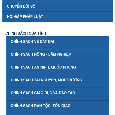
CHUYỂN ĐỔI SỐ
HỎI ĐÁP PHÁP LUẬT
CHÍNH SÁCH CỦA TỈNH
CHÍNH SÁCH VỀ ĐẤT ĐAI
CHÍNH SÁCH NÔNG - LÂM NGHIỆP
CHÍNH SÁCH AN NINH, QUỐC PHÒNG
CHÍNH SÁCH TÀI NGUYÊN, MÔI TRƯỜNG
CHÍNH SÁCH GIÁO DỤC VÀ ĐÀO TẠO
CHÍNH SÁCH DÂN TỘC, TÔN GIÁO