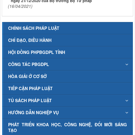
ngày 21/12/2020 của Bộ trưởng Bộ Tư pháp
(16/04/2021)
CHÍNH SÁCH PHÁP LUẬT
CHỈ ĐẠO, ĐIỀU HÀNH
HỘI ĐỒNG PHPBGDPL TỈNH
CÔNG TÁC PBGDPL
HÒA GIẢI Ở CƠ SỞ
TIẾP CẬN PHÁP LUẬT
TỦ SÁCH PHÁP LUẬT
HƯỚNG DẪN NGHIỆP VỤ
PHÁT TRIỂN KHOA HỌC, CÔNG NGHỆ, ĐỔI MỚI SÁNG
TẠO