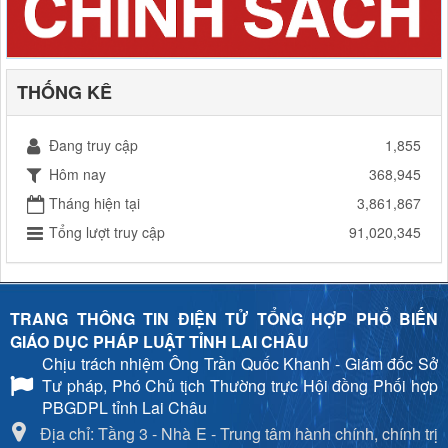
THỐNG KÊ
Đang truy cập
1,855
Hôm nay
368,945
Tháng hiện tại
3,861,867
Tổng lượt truy cập
91,020,345
TRANG THÔNG TIN ĐIỆN TỬ TỔNG HỢP PHỔ BIẾN
GIÁO DỤC PHÁP LUẬT TỈNH LAI CHÂU
Chịu trách nhiệm
Ông Trần Quốc Khanh - Giám đốc Sở
Tư pháp, Phó Chủ tịch Thường trực Hội đồng Phối hợp
PBGDPL tỉnh Lai Châu
Địa chỉ: Tầng 3 - Nhà E - Trung tâm hành chính, chính trị