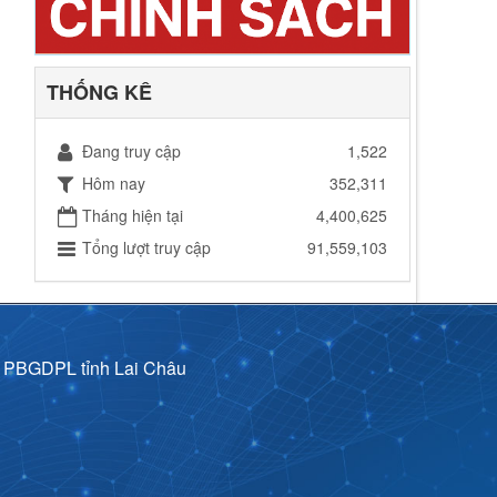
THỐNG KÊ
Đang truy cập
1,522
Hôm nay
352,311
Tháng hiện tại
4,400,625
Tổng lượt truy cập
91,559,103
p PBGDPL tỉnh Lai Châu