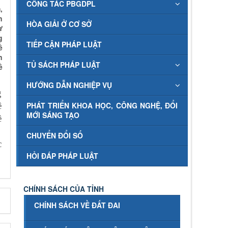
CÔNG TÁC PBGDPL
,
n
HÒA GIẢI Ở CƠ SỞ
ự
g
TIẾP CẬN PHÁP LUẬT
ề
n
TỦ SÁCH PHÁP LUẬT
ề
HƯỚNG DẪN NGHIỆP VỤ
g
ề
PHÁT TRIỂN KHOA HỌC, CÔNG NGHỆ, ĐỔI
MỚI SÁNG TẠO
ề
CHUYỂN ĐỔI SỐ
c
HỎI ĐÁP PHÁP LUẬT
CHÍNH SÁCH CỦA TỈNH
CHÍNH SÁCH VỀ ĐẤT ĐAI