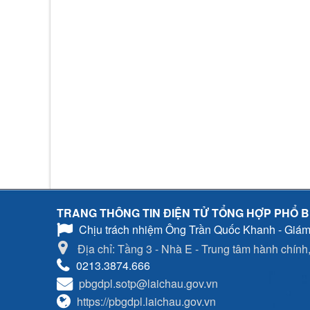
TRANG THÔNG TIN ĐIỆN TỬ TỔNG HỢP PHỔ B
Chịu trách nhiệm
Ông Trần Quốc Khanh - Giám
Địa chỉ: Tầng 3 - Nhà E - Trung tâm hành chính, 
0213.3874.666
pbgdpl.sotp@laichau.gov.vn
https://pbgdpl.laichau.gov.vn