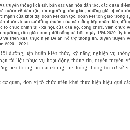
và truyền thống lịch sử, bản sắc văn hóa dân tộc, các quan điểm
à nước về dân tộc, tín ngưỡng, tôn giáo, những giá trị của tô
c mạnh của khối đại đoàn kết dân tộc, đoàn kết tôn giáo trong s
ận thức và tạo sự đồng thuận của các tầng lớp nhân dân, đồn
c tổ chức chính trị - xã hội, của cán bộ, công chức, viên chức v
ín ngưỡng, tôn giáo trong đời sống xã hội, ngày 15/4/2020 Ủy ba
ề triển khai thực hiện Đề án hỗ trợ thông tin, tuyên truyền v
ạn 2020 – 2021.
Bồi dưỡng, tập huấn kiến thức, kỹ năng nghiệp vụ thôn
oạn tài liệu phục vụ hoạt động thông tin, tuyên truyền v
ương tiện thông tin đại chúng, hệ thống thông tin cơ sở v
ơ quan, đơn vị tổ chức triển khai thực hiện hiệu quả cá