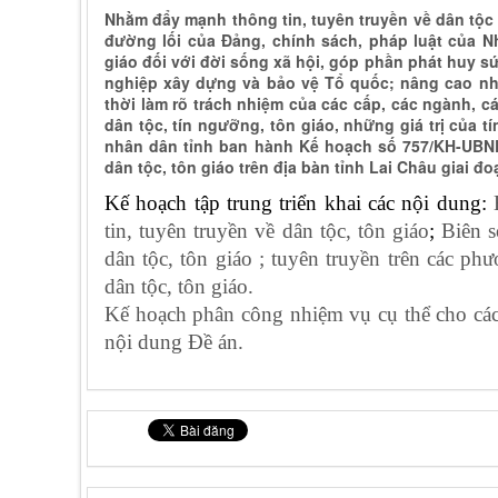
Nhằm đẩy mạnh thông tin, tuyên truyền về dân tộc 
đường lối của Đảng, chính sách, pháp luật của Nh
giáo đối với đời sống xã hội, góp phần phát huy sứ
nghiệp xây dựng và bảo vệ Tổ quốc; nâng cao nh
thời làm rõ trách nhiệm của các cấp, các ngành, cá
dân tộc, tín ngưỡng, tôn giáo, những giá trị của t
nhân dân tỉnh ban hành Kế hoạch số 757/KH-UBND v
dân tộc, tôn giáo trên địa bàn tỉnh Lai Châu giai đo
Kế hoạch tập trung triển khai các nội dung:
tin, tuyên truyền về dân tộc, tôn giáo
;
Biên s
dân tộc, tôn giáo ; tuyên truyền trên các ph
dân tộc, tôn giáo.
Kế hoạch phân công nhiệm vụ cụ thể cho các c
nội dung Đề án.