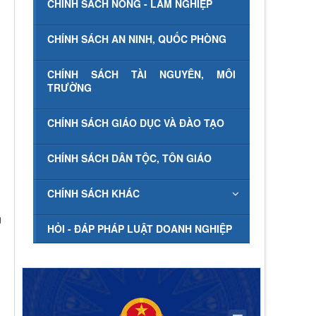
CHÍNH SÁCH NÔNG - LÂM NGHIỆP
CHÍNH SÁCH AN NINH, QUỐC PHÒNG
CHÍNH SÁCH TÀI NGUYÊN, MÔI
TRƯỜNG
CHÍNH SÁCH GIÁO DỤC VÀ ĐÀO TẠO
CHÍNH SÁCH DÂN TỘC, TÔN GIÁO
CHÍNH SÁCH KHÁC
g
HỎI - ĐÁP PHÁP LUẬT DOANH NGHIỆP