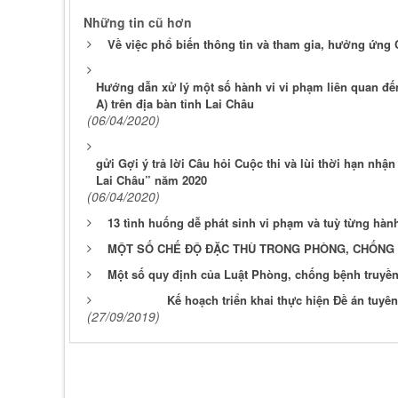
Những tin cũ hơn
Về việc phổ biến thông tin và tham gia, hưởng ứng 
Hướng dẫn xử lý một số hành vi vi phạm liên quan đ
A) trên địa bàn tỉnh Lai Châu
(06/04/2020)
gửi Gợi ý trả lời Câu hỏi Cuộc thi và lùi thời hạn nhậ
Lai Châu” năm 2020
(06/04/2020)
13 tình huống dễ phát sinh vi phạm và tuỳ từng hành
MỘT SỐ CHẾ ĐỘ ĐẶC THÙ TRONG PHÒNG, CHỐNG 
Một số quy định của Luật Phòng, chống bệnh truyề
Kế hoạch triển khai thực hiện Đề án tuyên
(27/09/2019)