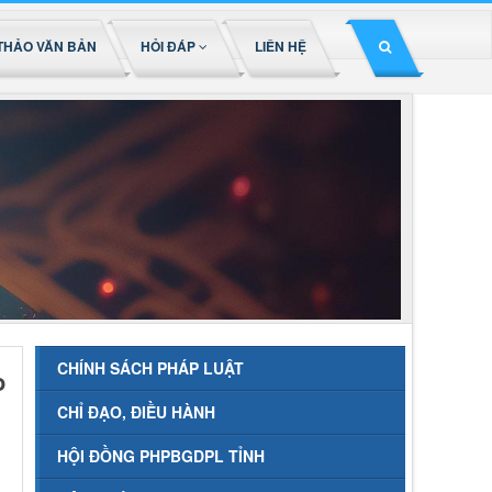
THẢO VĂN BẢN
HỎI ĐÁP
LIÊN HỆ
CHÍNH SÁCH PHÁP LUẬT
o
CHỈ ĐẠO, ĐIỀU HÀNH
HỘI ĐỒNG PHPBGDPL TỈNH