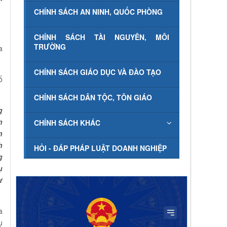
CHÍNH SÁCH AN NINH, QUỐC PHÒNG
CHÍNH SÁCH TÀI NGUYÊN, MÔI
TRƯỜNG
a
CHÍNH SÁCH GIÁO DỤC VÀ ĐÀO TẠO
ố
CHÍNH SÁCH DÂN TỘC, TÔN GIÁO
g
n
CHÍNH SÁCH KHÁC
n
h
HỎI - ĐÁP PHÁP LUẬT DOANH NGHIỆP
g
ụ
ự
a
ụ