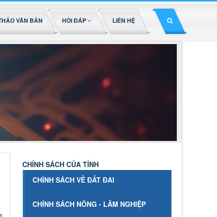
THẢO VĂN BẢN
HỎI ĐÁP
LIÊN HỆ
CHÍNH SÁCH CỦA TỈNH
CHÍNH SÁCH VỀ ĐẤT ĐAI
CHÍNH SÁCH NÔNG - LÂM NGHIỆP
h