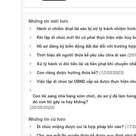
Những tin mới hơn
Hành vi chiếm đoạt tài sản bị xử lý trách nhiệm hìn
Khi lập di chúc mới thì có phải thực hiện việc hủy 
Hồ sơ đăng ký biến động đất đai đối với trường hợ
(25/
Thời hiệu để người thừa kế yêu cầu chia di sản
Xử lý hành vi đòi tiền lãi và tiền phạt khi chuyển n
(12/03/2023)
Con riêng được hưởng thừa kế?
Việc lập di chúc tại UBND cấp xã được thực hiện nh
Con tôi sang nhà hàng xóm chơi, do sơ ý đã làm hỏng c
do con tôi gây ra hay không?
(20/05/2023)
Những tin cũ hơn
(17/0
Di chúc miệng được coi là hợp pháp khi nào?
Cha, mẹ mất thì quyền thừa kế được quy định như t