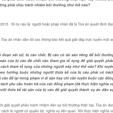
ường phải chịu trách nhiệm bồi thường như thế nào?
 2015 thì bị cáo là: người hoặc pháp nhân đã bị Tòa án quyết định đư
òa án nhân dân tối cao thông báo kết quả giải đáp trực tuyến một s
i đoạn xét xử
, bị cáo ch
ế
t. Bị cáo có tài sản riêng đ
ể
bồi thườn
 s
ả
n của bị cáo
đ
ã chết vào tham gia tố tụng để giải quyết phầ
ư cách tham tố tụng của những người này như thế nào? Khi tuyê
 theo hướng buộc những người thừa k
ế
của bị cáo phải có trác
ị cáo để lại trong phạm vi di sản hay chỉ cần tuyên buộc các đồn
 tách yêu cầu hoàn trả của các
đ
ồng phạm (
đ
ã thực hiện nghĩa v
gười thừa kế tài sản của bị cáo
để
gi
ải quyết thành vụ án dân s
khi giải quyết phần trách nhiệm dân sự bồi thường thiệt hại, Tòa án đư
ư cách là người có quyền lợi, nghĩa vụ liên quan. Khi thực hiện nghĩa v