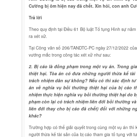
Cường bị ôm hiện nay đã chết. Xin hỏi, con anh C
Trả lời
Theo quy định tại Điều 61 Bộ luật Tố tụng Hình sự năm
ra xét xử.
Tại Công văn số 206/TANDTC-PC ngày 27/12/2022 của T
vướng mắc trong công tác xét xử như sau:
2. Bị cáo là đồng phạm trong một vụ án. Trong gia
thiệt hại. Tòa án có đưa những người thừa kế tài
trách nhiệm dân sự không? Nếu có thì xác định t
án về nghĩa vụ bồi thường thiệt hại của bị cáo
nhiệm thực hiện nghĩa vụ bồi thường thiệt hại do b
phạm còn lại có trách nhiệm liên
đ
ới bồi thường và
liên
đới
thay cho bị cáo
đ
ã chết) đối với những n
khác?
Trường hợp có thể giải quyết trong cùng một vụ án thì 
người thừa kế tài sản của bị cáo tham gia tố tụng với t