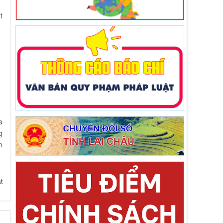
t
a
g
n
t