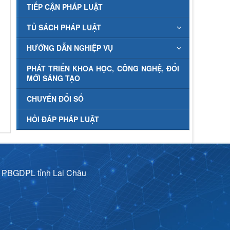
TIẾP CẬN PHÁP LUẬT
TỦ SÁCH PHÁP LUẬT
HƯỚNG DẪN NGHIỆP VỤ
PHÁT TRIỂN KHOA HỌC, CÔNG NGHỆ, ĐỔI
MỚI SÁNG TẠO
CHUYỂN ĐỔI SỐ
HỎI ĐÁP PHÁP LUẬT
p PBGDPL tỉnh Lai Châu