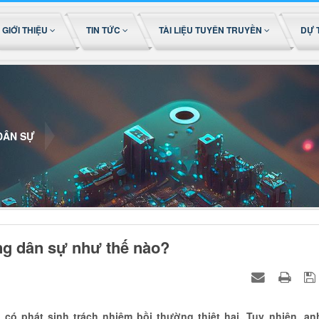
GIỚI THIỆU
TIN TỨC
TÀI LIỆU TUYÊN TRUYỀN
DỰ 
DÂN SỰ
ờng dân sự như thế nào?
có phát sinh trách nhiệm bồi thường thiệt hại. Tuy nhiên, an