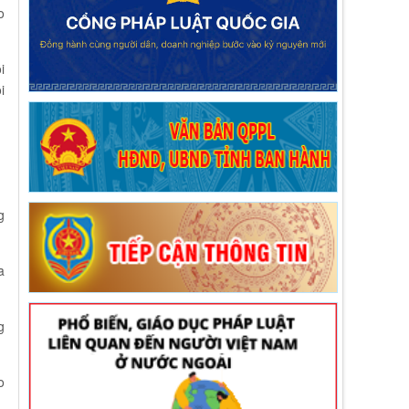
o
i
i
g
a
g
o