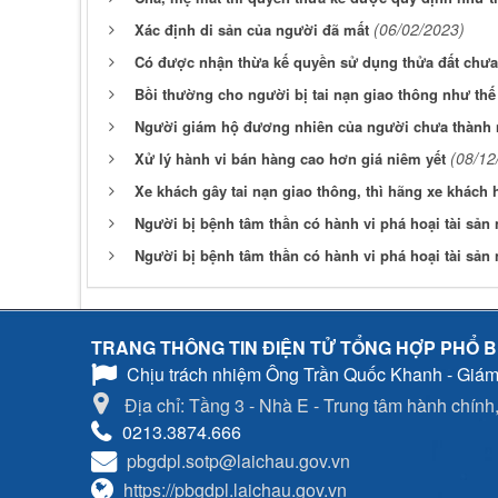
(06/02/2023)
Xác định di sản của người đã mất
Có được nhận thừa kế quyền sử dụng thửa đất chư
Bồi thường cho người bị tai nạn giao thông như th
Người giám hộ đương nhiên của người chưa thành 
(08/12
Xử lý hành vi bán hàng cao hơn giá niêm yết
Xe khách gây tai nạn giao thông, thì hãng xe khách h
Người bị bệnh tâm thần có hành vi phá hoại tài sản n
Người bị bệnh tâm thần có hành vi phá hoại tài sản n
TRANG THÔNG TIN ĐIỆN TỬ TỔNG HỢP PHỔ B
Chịu trách nhiệm
Ông Trần Quốc Khanh - Giám
Địa chỉ: Tầng 3 - Nhà E - Trung tâm hành chính, 
0213.3874.666
pbgdpl.sotp@laichau.gov.vn
https://pbgdpl.laichau.gov.vn