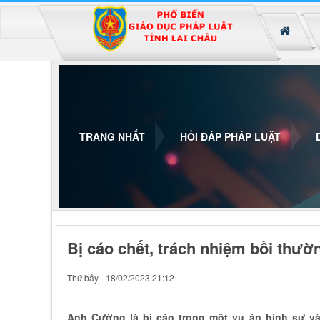
Đã kết nối EMC
TRANG NHẤT
HỎI ĐÁP PHÁP LUẬT
Bị cáo chết, trách nhiệm bồi thư
Thứ bảy - 18/02/2023 21:12
Anh Cường là bị cáo trong một vụ án hình sự và 