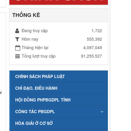
THỐNG KÊ
Đang truy cập
1,722
Hôm nay
555,392
Tháng hiện tại
4,097,049
Tổng lượt truy cập
91,255,527
CHÍNH SÁCH PHÁP LUẬT
CHỈ ĐẠO, ĐIỀU HÀNH
i
HỘI ĐỒNG PHPBGDPL TỈNH
CÔNG TÁC PBGDPL
HÒA GIẢI Ở CƠ SỞ