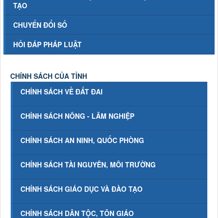
TẠO
CHUYỂN ĐỔI SỐ
HỎI ĐÁP PHÁP LUẬT
CHÍNH SÁCH CỦA TỈNH
CHÍNH SÁCH VỀ ĐẤT ĐAI
CHÍNH SÁCH NÔNG - LÂM NGHIỆP
CHÍNH SÁCH AN NINH, QUỐC PHÒNG
CHÍNH SÁCH TÀI NGUYÊN, MÔI TRƯỜNG
CHÍNH SÁCH GIÁO DỤC VÀ ĐÀO TẠO
CHÍNH SÁCH DÂN TỘC, TÔN GIÁO