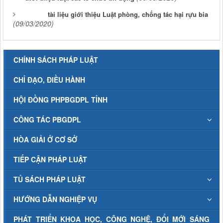
tài liệu giới thiệu Luật phòng, chống tác hại rựu bia
(09/03/2020)
CHÍNH SÁCH PHÁP LUẬT
CHỈ ĐẠO, ĐIỀU HÀNH
HỘI ĐỒNG PHPBGDPL TỈNH
CÔNG TÁC PBGDPL
HÒA GIẢI Ở CƠ SỞ
TIẾP CẬN PHÁP LUẬT
TỦ SÁCH PHÁP LUẬT
HƯỚNG DẪN NGHIỆP VỤ
PHÁT TRIỂN KHOA HỌC, CÔNG NGHỆ, ĐỔI MỚI SÁNG