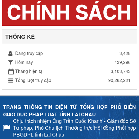
THỐNG KÊ
Đang truy cập
3,428
Hôm nay
439,296
Tháng hiện tại
3,103,743
Tổng lượt truy cập
90,262,221
TRANG THÔNG TIN ĐIỆN TỬ TỔNG HỢP PHỔ BIẾN
GIÁO DỤC PHÁP LUẬT TỈNH LAI CHÂU
Chịu trách nhiệm
Ông Trần Quốc Khanh - Giám đốc Sở
Tư pháp, Phó Chủ tịch Thường trực Hội đồng Phối hợp
PBGDPL tỉnh Lai Châu