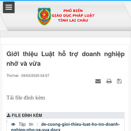
Đã kết nối EMC
Giới thiệu Luật hỗ trợ doanh nghiệp
nhở và vừa
uyền
Thứ hai - 09/03/2020 04:57
Tải file đính kèm
FILE ĐÍNH KÈM
Tập tin :
de-cuong-gioi-thieu-luat-ho-tro-doanh-
nghiep-nho-va-vua.docx