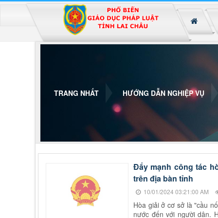
Đã kết nối EMC
TRANG NHẤT
HƯỚNG DẪN NGHIỆP VỤ
Đẩy mạnh công tác hò
trên địa bàn tỉnh
10/01/2024 03:21:00 AM
Hòa giải ở cơ sở là "cầu n
nước đến với người dân. H