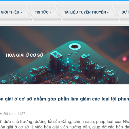
GIỚI THIỆU
TIN TỨC
TÀI LIỆU TUYÊN TRUYỀN
DỰ 
HÒA GIẢI Ở CƠ SỞ
a giải ở cơ sở nhằm góp phần làm giảm các loại tội phạ
Đã xem: 1127
ối” đưa chủ trương, đường lối của Đảng, chính sách, pháp luật của Nh
òa giải ở cơ sở là việc hòa giải viên hướng dẫn, giúp đỡ các bên đạ