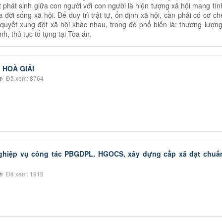
t phát sinh giữa con người với con người là hiện tượng xã hội mang tín
đời sống xã hội. Để duy trì trật tự, ổn định xã hội, cần phải có cơ ch
 quyết xung đột xã hội khác nhau, trong đó phổ biến là: thương lượng
nh, thủ tục tố tụng tại Tòa án.
 HOÀ GIẢI
Đã xem: 8764
nghiệp vụ công tác PBGDPL, HGOCS, xây dựng cấp xã đạt chuẩ
Đã xem: 1919