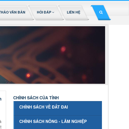
THẢO VĂN BẢN
HỎI ĐÁP
LIÊN HỆ
CHÍNH SÁCH CỦA TỈNH
m
CHÍNH SÁCH VỀ ĐẤT ĐAI
à
CHÍNH SÁCH NÔNG - LÂM NGHIỆP
t