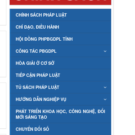
CHÍNH SÁCH PHÁP LUẬT
CHỈ ĐẠO, ĐIỀU HÀNH
HỘI ĐỒNG PHPBGDPL TỈNH
CÔNG TÁC PBGDPL
HÒA GIẢI Ở CƠ SỞ
TIẾP CẬN PHÁP LUẬT
TỦ SÁCH PHÁP LUẬT
HƯỚNG DẪN NGHIỆP VỤ
PHÁT TRIỂN KHOA HỌC, CÔNG NGHỆ, ĐỔI
MỚI SÁNG TẠO
CHUYỂN ĐỔI SỐ