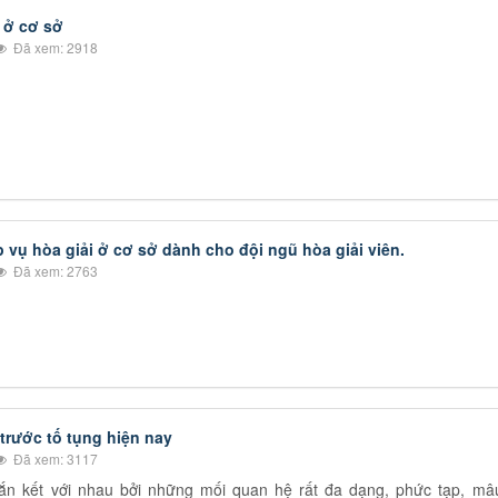
i ở cơ sở
Đã xem: 2918
p vụ hòa giải ở cơ sở dành cho đội ngũ hòa giải viên.
Đã xem: 2763
 trước tố tụng hiện nay
Đã xem: 3117
gắn kết với nhau bởi những mối quan hệ rất đa dạng, phức tạp, mâ