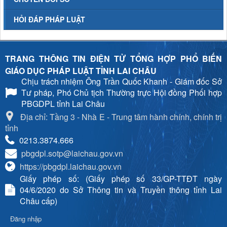
HỎI ĐÁP PHÁP LUẬT
TRANG THÔNG TIN ĐIỆN TỬ TỔNG HỢP PHỔ BIẾN
GIÁO DỤC PHÁP LUẬT TỈNH LAI CHÂU
Chịu trách nhiệm
Ông Trần Quốc Khanh - Giám đốc Sở
Tư pháp, Phó Chủ tịch Thường trực Hội đồng Phối hợp
PBGDPL tỉnh Lai Châu
Địa chỉ: Tầng 3 - Nhà E - Trung tâm hành chính, chính trị
tỉnh
0213.3874.666
pbgdpl.sotp@laichau.gov.vn
https://pbgdpl.laichau.gov.vn
Giấy phép số: (Giấy phép số 33/GP-TTĐT ngày
04/6/2020 do Sở Thông tin và Truyền thông tỉnh Lai
Châu cấp)
Đăng nhập