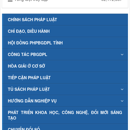
CHÍNH SÁCH PHÁP LUẬT
CHỈ ĐẠO, ĐIỀU HÀNH
HỘI ĐỒNG PHPBGDPL TỈNH
CÔNG TÁC PBGDPL
HÒA GIẢI Ở CƠ SỞ
TIẾP CẬN PHÁP LUẬT
TỦ SÁCH PHÁP LUẬT
HƯỚNG DẪN NGHIỆP VỤ
PHÁT TRIỂN KHOA HỌC, CÔNG NGHỆ, ĐỔI MỚI SÁNG
TẠO
CHUYỂN ĐỔI SỐ