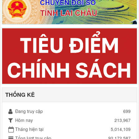
THỐNG KÊ
Đang truy cập
699
Hôm nay
213,967
Tháng hiện tại
5,014,109
Tổng lượt truy cập
92,172,587