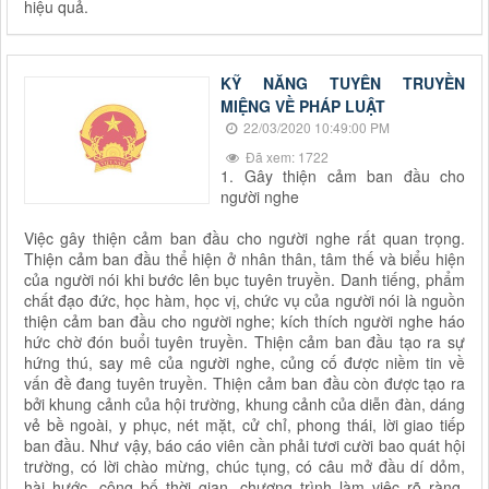
hiệu quả.
KỸ NĂNG TUYÊN TRUYỀN
MIỆNG VỀ PHÁP LUẬT
22/03/2020 10:49:00 PM
Đã xem: 1722
1. Gây thiện cảm ban đầu cho
người nghe
Việc gây thiện cảm ban đầu cho người nghe rất quan trọng.
Thiện cảm ban đầu thể hiện ở nhân thân, tâm thế và biểu hiện
của người nói khi bước lên bục tuyên truyền. Danh tiếng, phẩm
chất đạo đức, học hàm, học vị, chức vụ của người nói là nguồn
thiện cảm ban đầu cho người nghe; kích thích người nghe háo
hức chờ đón buổi tuyên truyền. Thiện cảm ban đầu tạo ra sự
hứng thú, say mê của người nghe, củng cố được niềm tin về
vấn đề đang tuyên truyền. Thiện cảm ban đầu còn được tạo ra
bởi khung cảnh của hội trường, khung cảnh của diễn đàn, dáng
vẻ bề ngoài, y phục, nét mặt, cử chỉ, phong thái, lời giao tiếp
ban đầu. Như vậy, báo cáo viên cần phải tươi cười bao quát hội
trường, có lời chào mừng, chúc tụng, có câu mở đầu dí dỏm,
hài hước, công bố thời gian, chương trình làm việc rõ ràng,