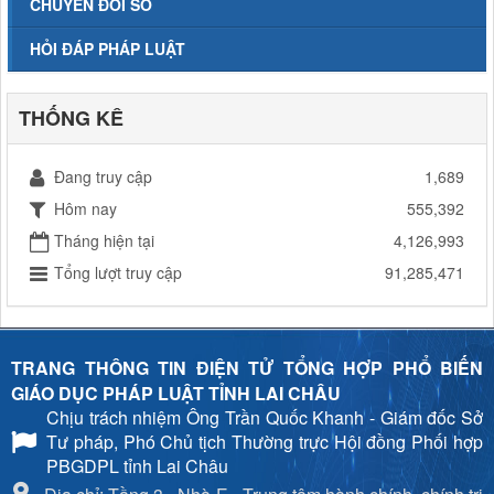
CHUYỂN ĐỔI SỐ
HỎI ĐÁP PHÁP LUẬT
THỐNG KÊ
Đang truy cập
1,689
Hôm nay
555,392
Tháng hiện tại
4,126,993
Tổng lượt truy cập
91,285,471
TRANG THÔNG TIN ĐIỆN TỬ TỔNG HỢP PHỔ BIẾN
GIÁO DỤC PHÁP LUẬT TỈNH LAI CHÂU
Chịu trách nhiệm
Ông Trần Quốc Khanh - Giám đốc Sở
Tư pháp, Phó Chủ tịch Thường trực Hội đồng Phối hợp
PBGDPL tỉnh Lai Châu