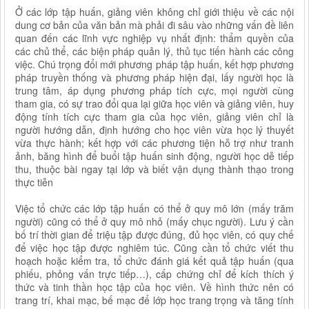
Ở các lớp tập huấn, giảng viên không chỉ giới thiệu về các nội
dung cơ bản của văn bản mà phải đi sâu vào những vấn đề liên
quan đến các lĩnh vực nghiệp vụ nhất định: thẩm quyền của
các chủ thể, các biện pháp quản lý, thủ tục tiến hành các công
việc. Chú trọng đổi mới phương pháp tập huấn, kết hợp phương
pháp truyền thống và phương pháp hiện đại, lấy người học là
trung tâm, áp dụng phương pháp tích cực, mọi người cùng
tham gia, có sự trao đổi qua lại giữa học viên và giảng viên, huy
động tính tích cực tham gia của học viên, giảng viên chỉ là
người hướng dẫn, định hướng cho học viên vừa học lý thuyết
vừa thực hành; kết hợp với các phương tiện hỗ trợ như tranh
ảnh, băng hình để buổi tập huấn sinh động, người học dễ tiếp
thu, thuộc bài ngay tại lớp và biết vận dụng thành thạo trong
thực tiễn
Việc tổ chức các lớp tập huấn có thể ở quy mô lớn (mấy trăm
người) cũng có thể ở quy mô nhỏ (mấy chục người). Lưu ý cần
bố trí thời gian để triệu tập được đúng, đủ học viên, có quy chế
để việc học tập được nghiêm túc. Cũng cần tổ chức viết thu
hoạch hoặc kiểm tra, tổ chức đánh giá kết quả tập huấn (qua
phiếu, phỏng vấn trực tiếp…), cấp chứng chỉ để kích thích ý
thức và tinh thần học tập của học viên. Về hình thức nên có
trang trí, khai mạc, bế mạc để lớp học trang trọng và tăng tính