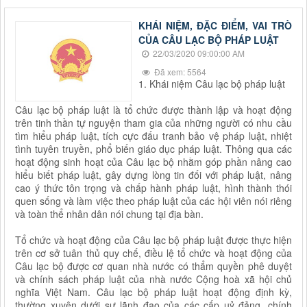
KHÁI NIỆM, ĐẶC ĐIỂM, VAI TRÒ
CỦA CÂU LẠC BỘ PHÁP LUẬT
22/03/2020 09:00:00 AM
Đã xem: 5564
1. Khái niệm Câu lạc bộ pháp luật
Câu lạc bộ pháp luật là tổ chức được thành lập và hoạt động
trên tinh thần tự nguyện tham gia của những người có nhu cầu
tìm hiểu pháp luật, tích cực đấu tranh bảo vệ pháp luật, nhiệt
tình tuyên truyền, phổ biến giáo dục pháp luật. Thông qua các
hoạt động sinh hoạt của Câu lạc bộ nhằm góp phần nâng cao
hiểu biết pháp luật, gây dựng lòng tin đối với pháp luật, nâng
cao ý thức tôn trọng và chấp hành pháp luật, hình thành thói
quen sống và làm việc theo pháp luật của các hội viên nói riêng
và toàn thể nhân dân nói chung tại địa bàn.
Tổ chức và hoạt động của Câu lạc bộ pháp luật được thực hiện
trên cơ sở tuân thủ quy chế, điều lệ tổ chức và hoạt động của
Câu lạc bộ được cơ quan nhà nước có thẩm quyền phê duyệt
và chính sách pháp luật của nhà nước Cộng hoà xã hội chủ
nghĩa Việt Nam. Câu lạc bộ pháp luật hoạt động định kỳ,
thường xuyên dưới sự lãnh đạo của các cấp uỷ đảng, chính