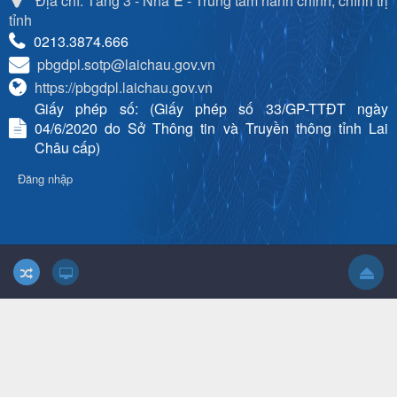
Địa chỉ: Tầng 3 - Nhà E - Trung tâm hành chính, chính trị
tỉnh
0213.3874.666
pbgdpl.sotp@laichau.gov.vn
https://pbgdpl.laichau.gov.vn
Giấy phép số: (Giấy phép số 33/GP-TTĐT ngày
04/6/2020 do Sở Thông tin và Truyền thông tỉnh Lai
Châu cấp)
Đăng nhập