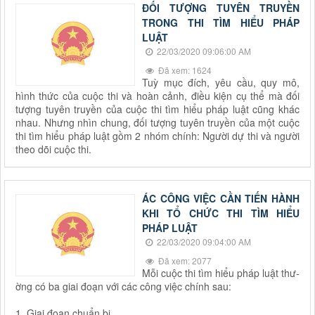
ĐỐI TƯỢNG TUYÊN TRUYỀN
TRONG THI TÌM HIỂU PHÁP
LUẬT
22/03/2020 09:06:00 AM
Đã xem: 1624
Tuỳ mục đích, yêu cầu, quy mô,
hình thức của cuộc thi và hoàn cảnh, điều kiện cụ thể mà đối
tư­ợng tuyên truyền của cuộc thi tìm hiểu pháp luật cũng khác
nhau. Nh­ưng nhìn chung, đối t­ượng tuyên truyền của một cuộc
thi tìm hiểu pháp luật gồm 2 nhóm chính: Ng­ười dự thi và người
theo dõi cuộc thi.
ÁC CÔNG VIỆC CẦN TIẾN HÀNH
KHI TỔ CHỨC THI TÌM HIỂU
PHÁP LUẬT
22/03/2020 09:04:00 AM
Đã xem: 2077
Mỗi cuộc thi tìm hiểu pháp luật thư­
ờng có ba giai đoạn với các công việc chính sau:
1. Giai đoạn chuẩn bị