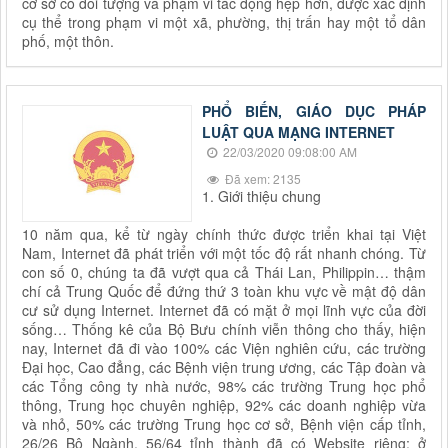
cơ sở có đối tượng và phạm vi tác động hẹp hơn, được xác định
cụ thể trong phạm vi một xã, phường, thị trấn hay một tổ dân
phố, một thôn.
PHỔ BIẾN, GIÁO DỤC PHÁP
LUẬT QUA MẠNG INTERNET
22/03/2020 09:08:00 AM
Đã xem: 2135
1. Giới thiệu chung
10 năm qua, kể từ ngày chính thức được triển khai tại Việt
Nam, Internet đã phát triển với một tốc độ rất nhanh chóng. Từ
con số 0, chúng ta đã vượt qua cả Thái Lan, Philippin… thậm
chí cả Trung Quốc để đứng thứ 3 toàn khu vực về mật độ dân
cư sử dụng Internet. Internet đã có mặt ở mọi lĩnh vực của đời
sống… Thống kê của Bộ Bưu chính viễn thông cho thấy, hiện
nay, Internet đã đi vào 100% các Viện nghiên cứu, các trường
Đại học, Cao đẳng, các Bệnh viện trung ương, các Tập đoàn và
các Tổng công ty nhà nước, 98% các trường Trung học phổ
thông, Trung học chuyên nghiệp, 92% các doanh nghiệp vừa
và nhỏ, 50% các trường Trung học cơ sở, Bệnh viện cấp tỉnh,
26/26 Bộ Ngành, 56/64 tỉnh thành đã có Website riêng; ở