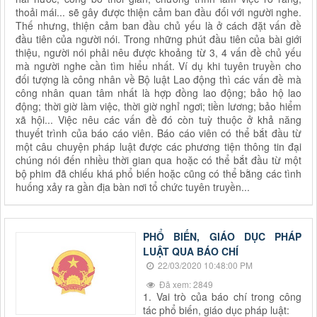
thoải mái... sẽ gây được thiện cảm ban đầu đối với người nghe.
Thế nhưng, thiện cảm ban đầu chủ yếu là ở cách đặt vấn đề
đầu tiên của người nói. Trong những phút đầu tiên của bài giới
thiệu, người nói phải nêu được khoảng từ 3, 4 vấn đề chủ yếu
mà người nghe cần tìm hiểu nhất. Ví dụ khi tuyên truyền cho
đối tượng là công nhân về Bộ luật Lao động thì các vấn đề mà
công nhân quan tâm nhất là hợp đồng lao động; bảo hộ lao
động; thời giờ làm việc, thời giờ nghỉ ngơi; tiền lương; bảo hiểm
xã hội... Việc nêu các vấn đề đó còn tuỳ thuộc ở khả năng
thuyết trình của báo cáo viên. Báo cáo viên có thể bắt đầu từ
một câu chuyện pháp luật được các phương tiện thông tin đại
chúng nói đến nhiều thời gian qua hoặc có thể bắt đầu từ một
bộ phim đã chiếu khá phổ biến hoặc cũng có thể bằng các tình
huống xảy ra gần địa bàn nơi tổ chức tuyên truyền...
PHỔ BIẾN, GIÁO DỤC PHÁP
LUẬT QUA BÁO CHÍ
22/03/2020 10:48:00 PM
Đã xem: 2849
1. Vai trò của báo chí trong công
tác phổ biến, giáo dục pháp luật: