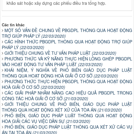
khảo sát hoặc xây dựng các phiếu điều tra tổng hợp.
Các tin khác
MỘT SỐ VẤN ĐỀ CHUNG VỀ PBGDPL THÔNG QUA HOẠT ĐỘNG
TRỢ GIÚP PHÁP LÝ
(22/03/2020)
CÁC HÌNH THỨC PBGDPL THÔNG QUA HOẠT ĐỘNG TRỢ GIÚP
PHÁP LÝ
(22/03/2020)
GIỚI THIỆU CHUNG VỀ TƯ VẤN PHÁP LUẬT
(22/03/2020)
PHƯƠNG THỨC VÀ KỸ NĂNG THỰC HIỆN LỒNG GHÉP PBGDPL
VÀO HOẠT ĐỘNG TƯ VẤN PHÁP LUẬT
(22/03/2020)
KHÁI NIỆM, Ý NGHĨA VỀ PHỔ BIẾN GIÁO DỤC PHÁP LUẬT
THÔNG QUA HOẠT ĐỘNG HOÀ GIẢI Ở CƠ SỞ
(22/03/2020)
PHƯƠNG THỨC THỰC HIỆN PBGDPL THÔNG QUA HOẠT ĐỘNG
HOÀ GIẢI Ở CƠ SỞ
(22/03/2020)
CÁC GIẢI PHÁP NHẰM NÂNG CAO HIỆU QUẢ PBGDPL TRONG
CÔNG TÁC HOÀ GIẢI Ở CƠ SỞ
(21/03/2020)
GIỚI THIỆU CHUNG VỀ PHỔ BIẾN, GIÁO DỤC PHÁP LUẬT
THÔNG QUA HOẠT ĐỘNG XÉT XỬ CỦA TÒA ÁN
(21/03/2020)
PHỔ BIẾN, GIÁO DỤC PHÁP LUẬT THÔNG QUA HOẠT ĐỘNG
HÒA GIẢI CÁC VỤ VIỆC DÂN SỰ
(21/03/2020)
PHỔ BIẾN, GIÁO DỤC PHÁP LUẬT THÔNG QUA XÉT XỬ CÁC VỤ
ÁN TẠI TÒA ÁN
(21/03/2020)