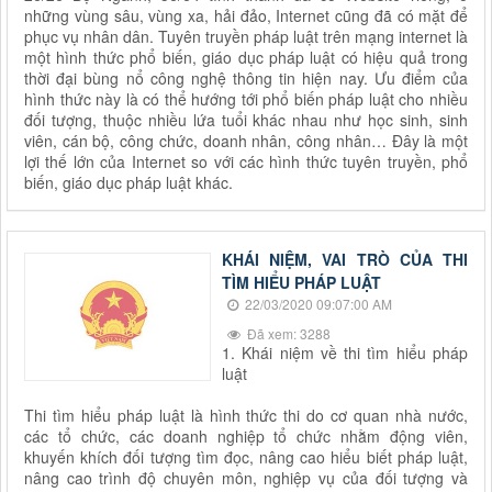
những vùng sâu, vùng xa, hải đảo, Internet cũng đã có mặt để
phục vụ nhân dân. Tuyên truyền pháp luật trên mạng internet là
một hình thức phổ biến, giáo dục pháp luật có hiệu quả trong
thời đại bùng nổ công nghệ thông tin hiện nay. Ưu điểm của
hình thức này là có thể hướng tới phổ biến pháp luật cho nhiều
đối tượng, thuộc nhiều lứa tuổi khác nhau như học sinh, sinh
viên, cán bộ, công chức, doanh nhân, công nhân… Đây là một
lợi thế lớn của Internet so với các hình thức tuyên truyền, phổ
biến, giáo dục pháp luật khác.
KHÁI NIỆM, VAI TRÒ CỦA THI
TÌM HIỂU PHÁP LUẬT
22/03/2020 09:07:00 AM
Đã xem: 3288
1. Khái niệm về thi tìm hiểu pháp
luật
Thi tìm hiểu pháp luật là hình thức thi do cơ quan nhà nư­ớc,
các tổ chức, các doanh nghiệp tổ chức nhằm động viên,
khuyến khích đối tượng tìm đọc, nâng cao hiểu biết pháp luật,
nâng cao trình độ chuyên môn, nghiệp vụ của đối t­ượng và