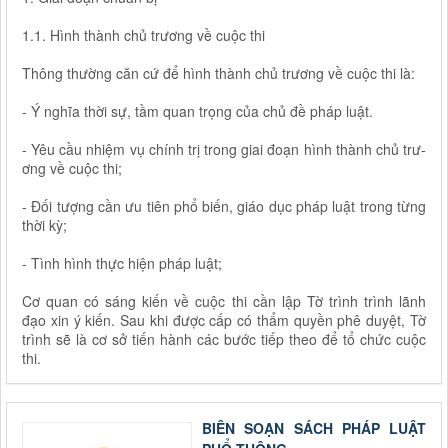
1.1. Hình thành chủ trương về cuộc thi
Thông th­ường căn cứ để hình thành chủ trư­ơng về cuộc thi là:
- Ý nghĩa thời sự, tầm quan trọng của chủ đề pháp luật.
- Yêu cầu nhiệm vụ chính trị trong giai đoạn hình thành chủ trư­
ơng về cuộc thi;
- Đối t­ượng cần ư­u tiên phổ biến, giáo dục pháp luật trong từng
thời kỳ;
- Tình hình thực hiện pháp luật;
Cơ quan có sáng kiến về cuộc thi cần lập Tờ trình trình lãnh
đạo xin ý kiến. Sau khi đ­ược cấp có thẩm quyền phê duyệt, Tờ
trình sẽ là cơ sở tiến hành các b­ước tiếp theo để tổ chức cuộc
thi.
BIÊN SOẠN SÁCH PHÁP LUẬT