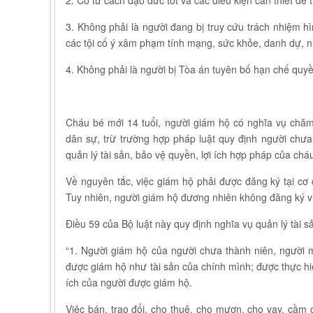
2. Có tư cách đạo đức tốt và các điều kiện cần thiết để
3. Không phải là người đang bị truy cứu trách nhiệm h
các tội cố ý xâm phạm tính mạng, sức khỏe, danh dự, n
4. Không phải là người bị Tòa án tuyên bố hạn chế quyề
Cháu bé mới 14 tuổi, người giám hộ có nghĩa vụ chăm 
dân sự, trừ trường hợp pháp luật quy định người chưa 
quản lý tài sản, bảo vệ quyền, lợi ích hợp pháp của chá
Về nguyên tắc, việc giám hộ phải được đăng ký tại cơ
Tuy nhiên, người giám hộ đương nhiên không đăng ký vi
Điều 59 của Bộ luật này quy định nghĩa vụ quản lý tài
“1. Người giám hộ của người chưa thành niên, người m
được giám hộ như tài sản của chính mình; được thực hiệ
ích của người được giám hộ.
Việc bán, trao đổi, cho thuê, cho mượn, cho vay, cầm cố