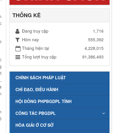
THỐNG KÊ
m
c
Đang truy cập
1,716
Hôm nay
555,392
o
Tháng hiện tại
4,228,015
Tổng lượt truy cập
91,386,493
c
g
t
CHÍNH SÁCH PHÁP LUẬT
,
à
CHỈ ĐẠO, ĐIỀU HÀNH
n
HỘI ĐỒNG PHPBGDPL TỈNH
m
CÔNG TÁC PBGDPL
ó
HÒA GIẢI Ở CƠ SỞ