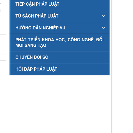
o
TIẾP CẬN PHÁP LUẬT
ì
TỦ SÁCH PHÁP LUẬT
HƯỚNG DẪN NGHIỆP VỤ
PHÁT TRIỂN KHOA HỌC, CÔNG NGHỆ, ĐỔI
MỚI SÁNG TẠO
CHUYỂN ĐỔI SỐ
HỎI ĐÁP PHÁP LUẬT