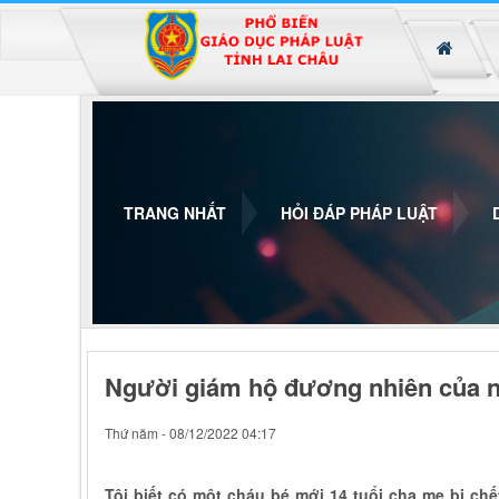
Đã kết nối EMC
TRANG NHẤT
HỎI ĐÁP PHÁP LUẬT
Người giám hộ đương nhiên của n
Thứ năm - 08/12/2022 04:17
Tôi biết có một cháu bé mới 14 tuổi cha mẹ bị chế