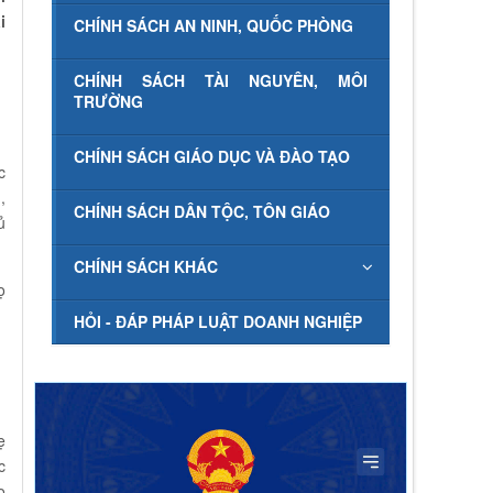
i
CHÍNH SÁCH AN NINH, QUỐC PHÒNG
CHÍNH SÁCH TÀI NGUYÊN, MÔI
TRƯỜNG
CHÍNH SÁCH GIÁO DỤC VÀ ĐÀO TẠO
c
,
CHÍNH SÁCH DÂN TỘC, TÔN GIÁO
ủ
CHÍNH SÁCH KHÁC
ọ
HỎI - ĐÁP PHÁP LUẬT DOANH NGHIỆP
ẹ
c
o