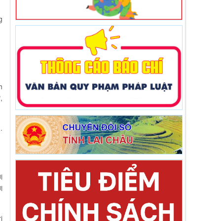
g
h
,
.
i
i
ị