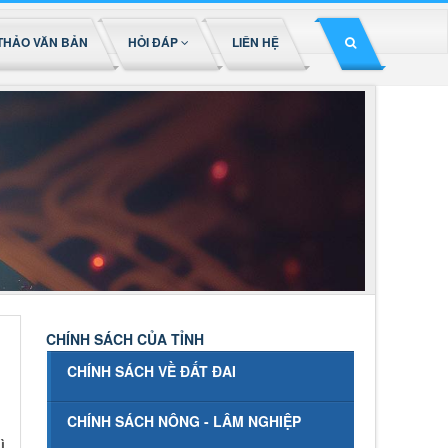
THẢO VĂN BẢN
HỎI ĐÁP
LIÊN HỆ
CHÍNH SÁCH CỦA TỈNH
CHÍNH SÁCH VỀ ĐẤT ĐAI
CHÍNH SÁCH NÔNG - LÂM NGHIỆP
ì