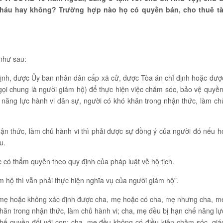
háu hay không? Trường hợp nào họ có quyền bán, cho thuê tà
như sau:
định, được Ủy ban nhân dân cấp xã cử, được Tòa án chỉ định hoặc đượ
 gọi chung là người giám hộ) để thực hiện việc chăm sóc, bảo vệ quyền
 năng lực hành vi dân sự, người có khó khăn trong nhận thức, làm ch
ận thức, làm chủ hành vi thì phải được sự đồng ý của người đó nếu h
u.
 có thẩm quyền theo quy định của pháp luật về hộ tịch.
hộ thì vẫn phải thực hiện nghĩa vụ của người giám hộ”.
 mẹ hoặc không xác định được cha, mẹ hoặc có cha, mẹ nhưng cha, m
hăn trong nhận thức, làm chủ hành vi; cha, mẹ đều bị hạn chế năng lự
hế quyền đối với con; cha, mẹ đều không có điều kiện chăm sóc, giá