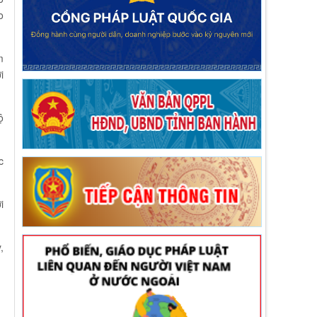
o
m
i
ộ
c
i
,