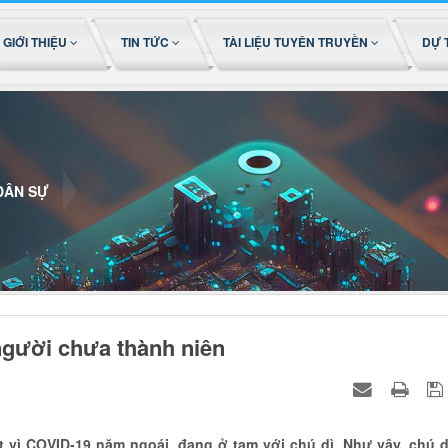
GIỚI THIỆU
TIN TỨC
TÀI LIỆU TUYÊN TRUYỀN
DỰ 
DÂN SỰ
gười chưa thành niên
t vì COVID-19 năm ngoái, đang ở tạm với chú dì. Như vậy, chú d