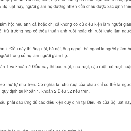
a Bộ luật này, người giám hộ đương nhiên của cháu được xác định the
i giám hộ; nếu anh cả hoặc chị cả không có đủ điều kiện làm người giá
hộ, trừ trường hợp có thỏa thuận anh ruột hoặc chị ruột khác làm ngườ
n 1 Điều này thì ông nội, bà nội, ông ngoại, bà ngoại là người giám h
gười trong số họ làm người giám hộ.
n 1 và khoản 2 Điều này thì bác ruột, chú ruột, cậu ruột, cô ruột hoặ
 thứ tự như trên. Có nghĩa là, chú ruột của cháu chỉ có thể là ngườ
uy định tại khoản 1, khoản 2 Điều 52 nêu trên.
áu phải đáp ứng đủ các điều kiện quy định tại Điều 49 của Bộ luật này