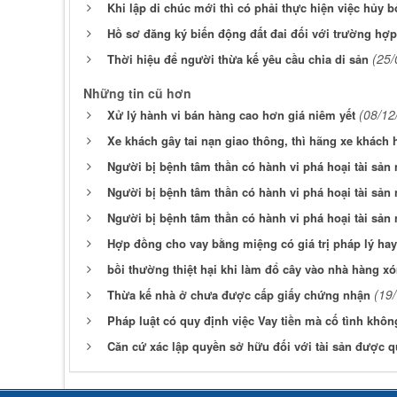
Khi lập di chúc mới thì có phải thực hiện việc hủy 
Hồ sơ đăng ký biến động đất đai đối với trường hợ
(25/
Thời hiệu để người thừa kế yêu cầu chia di sản
Những tin cũ hơn
(08/12
Xử lý hành vi bán hàng cao hơn giá niêm yết
Xe khách gây tai nạn giao thông, thì hãng xe khách h
Người bị bệnh tâm thần có hành vi phá hoại tài sản n
Người bị bệnh tâm thần có hành vi phá hoại tài sản n
Người bị bệnh tâm thần có hành vi phá hoại tài sản n
Hợp đồng cho vay bằng miệng có giá trị pháp lý ha
bồi thường thiệt hại khi làm đổ cây vào nhà hàng x
(19
Thừa kế nhà ở chưa được cấp giấy chứng nhận
Pháp luật có quy định việc Vay tiền mà cố tình khôn
Căn cứ xác lập quyền sở hữu đối với tài sản được 