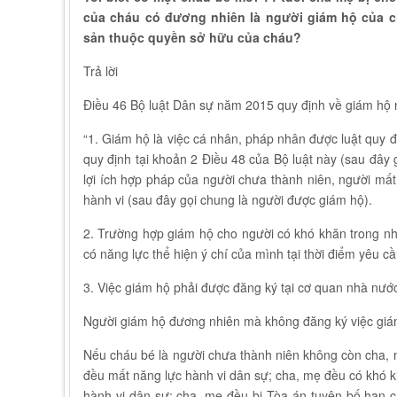
của cháu có đương nhiên là người giám hộ của c
sản thuộc quyền sở hữu của cháu?
Trả lời
Điều 46 Bộ luật Dân sự năm 2015 quy định về giám hộ 
“1. Giám hộ là việc cá nhân, pháp nhân được luật quy 
quy định tại khoản 2 Điều 48 của Bộ luật này (sau đây
lợi ích hợp pháp của người chưa thành niên, người mất
hành vi (sau đây gọi chung là người được giám hộ).
2. Trường hợp giám hộ cho người có khó khăn trong nh
có năng lực thể hiện ý chí của mình tại thời điểm yêu cầ
3. Việc giám hộ phải được đăng ký tại cơ quan nhà nước
Người giám hộ đương nhiên mà không đăng ký việc giám 
Nếu cháu bé là người chưa thành niên không còn cha,
đều mất năng lực hành vi dân sự; cha, mẹ đều có khó k
hành vi dân sự; cha, mẹ đều bị Tòa án tuyên bố hạn c