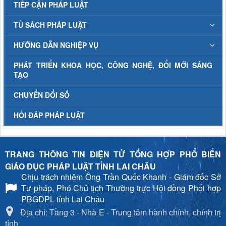
TIẾP CẬN PHÁP LUẬT
TỦ SÁCH PHÁP LUẬT
HƯỚNG DẪN NGHIỆP VỤ
PHÁT TRIỂN KHOA HỌC, CÔNG NGHỆ, ĐỔI MỚI SÁNG
TẠO
CHUYỂN ĐỔI SỐ
HỎI ĐÁP PHÁP LUẬT
TRANG THÔNG TIN ĐIỆN TỬ TỔNG HỢP PHỔ BIẾN
GIÁO DỤC PHÁP LUẬT TỈNH LAI CHÂU
Chịu trách nhiệm
Ông Trần Quốc Khanh - Giám đốc Sở
Tư pháp, Phó Chủ tịch Thường trực Hội đồng Phối hợp
PBGDPL tỉnh Lai Châu
Địa chỉ: Tầng 3 - Nhà E - Trung tâm hành chính, chính trị
tỉnh