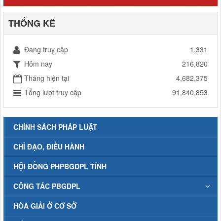
THỐNG KÊ
Đang truy cập
1,331
Hôm nay
216,820
Tháng hiện tại
4,682,375
Tổng lượt truy cập
91,840,853
CHÍNH SÁCH PHÁP LUẬT
CHỈ ĐẠO, ĐIỀU HÀNH
HỘI ĐỒNG PHPBGDPL TỈNH
CÔNG TÁC PBGDPL
HÒA GIẢI Ở CƠ SỞ