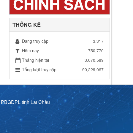
THỐNG KÊ
Đang truy cập
3,317
Hôm nay
750,770
Tháng hiện tại
3,070,589
Tổng lượt truy cập
90,229,067
p PBGDPL tỉnh Lai Châu