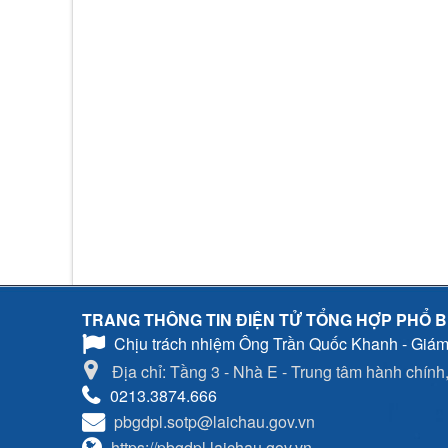
TRANG THÔNG TIN ĐIỆN TỬ TỔNG HỢP PHỔ B
Chịu trách nhiệm
Ông Trần Quốc Khanh - Giám
Địa chỉ: Tầng 3 - Nhà E - Trung tâm hành chính, 
0213.3874.666
pbgdpl.sotp@laichau.gov.vn
https://pbgdpl.laichau.gov.vn