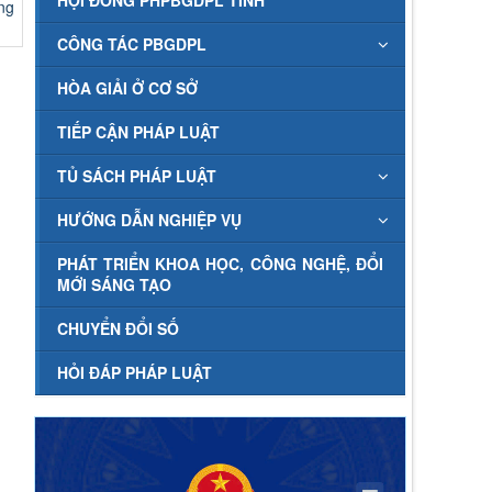
HỘI ĐỒNG PHPBGDPL TỈNH
ng
CÔNG TÁC PBGDPL
HÒA GIẢI Ở CƠ SỞ
TIẾP CẬN PHÁP LUẬT
TỦ SÁCH PHÁP LUẬT
HƯỚNG DẪN NGHIỆP VỤ
PHÁT TRIỂN KHOA HỌC, CÔNG NGHỆ, ĐỔI
MỚI SÁNG TẠO
CHUYỂN ĐỔI SỐ
HỎI ĐÁP PHÁP LUẬT