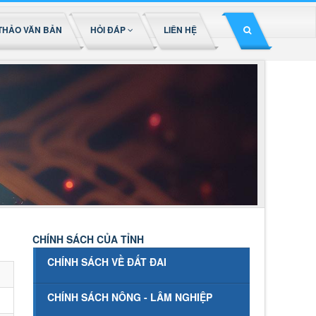
THẢO VĂN BẢN
HỎI ĐÁP
LIÊN HỆ
CHÍNH SÁCH CỦA TỈNH
CHÍNH SÁCH VỀ ĐẤT ĐAI
CHÍNH SÁCH NÔNG - LÂM NGHIỆP