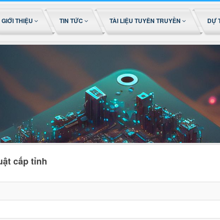
GIỚI THIỆU
TIN TỨC
TÀI LIỆU TUYÊN TRUYỀN
DỰ 
ật cấp tỉnh