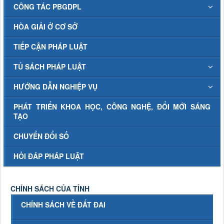
CÔNG TÁC PBGDPL
HÒA GIẢI Ở CƠ SỞ
TIẾP CẬN PHÁP LUẬT
TỦ SÁCH PHÁP LUẬT
HƯỚNG DẪN NGHIỆP VỤ
PHÁT TRIỂN KHOA HỌC, CÔNG NGHỆ, ĐỔI MỚI SÁNG
TẠO
CHUYỂN ĐỔI SỐ
HỎI ĐÁP PHÁP LUẬT
CHÍNH SÁCH CỦA TỈNH
CHÍNH SÁCH VỀ ĐẤT ĐAI