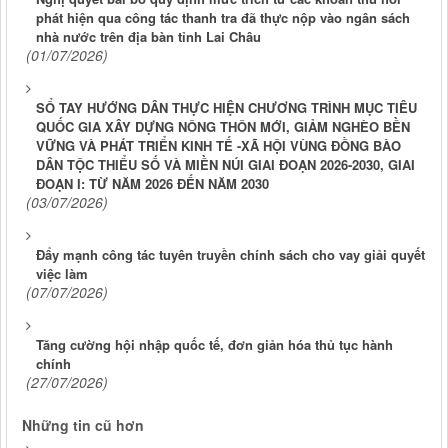
phát hiện qua công tác thanh tra đã thực nộp vào ngân sách
nhà nước trên địa bàn tỉnh Lai Châu
(01/07/2026)
SỔ TAY HƯỚNG DÂN THỰC HIỆN CHƯƠNG TRÌNH MỤC TIÊU
QUỐC GIA XÂY DỰNG NÔNG THÔN MỚI, GIẢM NGHÈO BỀN
VỮNG VÀ PHÁT TRIỂN KINH TẾ -XÃ HỘI VÙNG ĐỒNG BÀO
DÂN TỘC THIỂU SỐ VÀ MIỀN NÚI GIAI ĐOẠN 2026-2030, GIAI
ĐOẠN I: TỪ NĂM 2026 ĐẾN NĂM 2030
(03/07/2026)
Đẩy mạnh công tác tuyên truyền chính sách cho vay giải quyết
việc làm
(07/07/2026)
Tăng cường hội nhập quốc tế, đơn giản hóa thủ tục hành
chính
(27/07/2026)
Những tin cũ hơn