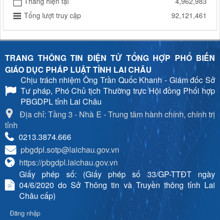
Tháng hiện tại
4,962,983
Tổng lượt truy cập
92,121,461
TRANG THÔNG TIN ĐIỆN TỬ TỔNG HỢP PHỔ BIẾN
GIÁO DỤC PHÁP LUẬT TỈNH LAI CHÂU
Chịu trách nhiệm
Ông Trần Quốc Khanh - Giám đốc Sở
Tư pháp, Phó Chủ tịch Thường trực Hội đồng Phối hợp
PBGDPL tỉnh Lai Châu
Địa chỉ: Tầng 3 - Nhà E - Trung tâm hành chính, chính trị
tỉnh
0213.3874.666
pbgdpl.sotp@laichau.gov.vn
https://pbgdpl.laichau.gov.vn
Giấy phép số: (Giấy phép số 33/GP-TTĐT ngày
04/6/2020 do Sở Thông tin và Truyền thông tỉnh Lai
Châu cấp)
Đăng nhập