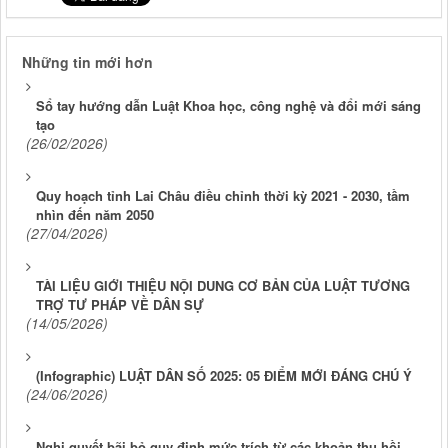
Những tin mới hơn
Sổ tay hướng dẫn Luật Khoa học, công nghệ và đổi mới sáng
tạo
(26/02/2026)
Quy hoạch tỉnh Lai Châu điều chỉnh thời kỳ 2021 - 2030, tầm
nhìn đến năm 2050
(27/04/2026)
TÀI LIỆU GIỚI THIỆU NỘI DUNG CƠ BẢN CỦA LUẬT TƯƠNG
TRỢ TƯ PHÁP VỀ DÂN SỰ
(14/05/2026)
(Infographic) LUẬT DÂN SỐ 2025: 05 ĐIỂM MỚI ĐÁNG CHÚ Ý
(24/06/2026)
Nghị quyết bãi bỏ quy định mức trích từ các khoản thu hồi