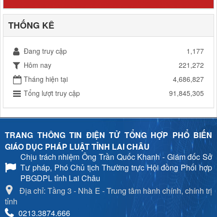
THỐNG KÊ
Đang truy cập
1,177
Hôm nay
221,272
Tháng hiện tại
4,686,827
Tổng lượt truy cập
91,845,305
TRANG THÔNG TIN ĐIỆN TỬ TỔNG HỢP PHỔ BIẾN
GIÁO DỤC PHÁP LUẬT TỈNH LAI CHÂU
Chịu trách nhiệm
Ông Trần Quốc Khanh - Giám đốc Sở
Tư pháp, Phó Chủ tịch Thường trực Hội đồng Phối hợp
PBGDPL tỉnh Lai Châu
Địa chỉ: Tầng 3 - Nhà E - Trung tâm hành chính, chính trị
tỉnh
0213.3874.666