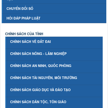
CHUYỂN ĐỔI SỐ
HỎI ĐÁP PHÁP LUẬT
CHÍNH SÁCH CỦA TỈNH
CHÍNH SÁCH VỀ ĐẤT ĐAI
CHÍNH SÁCH NÔNG - LÂM NGHIỆP
CHÍNH SÁCH AN NINH, QUỐC PHÒNG
CHÍNH SÁCH TÀI NGUYÊN, MÔI TRƯỜNG
CHÍNH SÁCH GIÁO DỤC VÀ ĐÀO TẠO
CHÍNH SÁCH DÂN TỘC, TÔN GIÁO