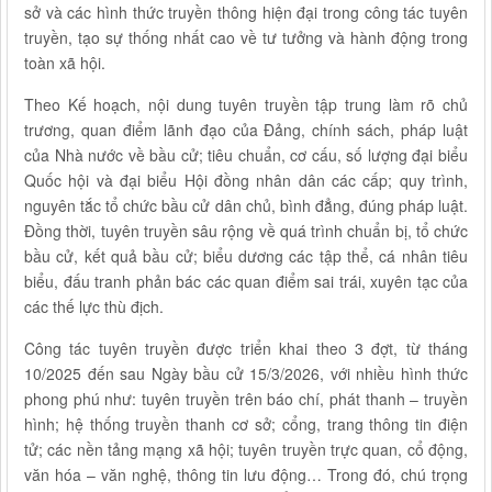
sở và các hình thức truyền thông hiện đại trong công tác tuyên
truyền, tạo sự thống nhất cao về tư tưởng và hành động trong
toàn xã hội.
Theo Kế hoạch, nội dung tuyên truyền tập trung làm rõ chủ
trương, quan điểm lãnh đạo của Đảng, chính sách, pháp luật
của Nhà nước về bầu cử; tiêu chuẩn, cơ cấu, số lượng đại biểu
Quốc hội và đại biểu Hội đồng nhân dân các cấp; quy trình,
nguyên tắc tổ chức bầu cử dân chủ, bình đẳng, đúng pháp luật.
Đồng thời, tuyên truyền sâu rộng về quá trình chuẩn bị, tổ chức
bầu cử, kết quả bầu cử; biểu dương các tập thể, cá nhân tiêu
biểu, đấu tranh phản bác các quan điểm sai trái, xuyên tạc của
các thế lực thù địch.
Công tác tuyên truyền được triển khai theo 3 đợt, từ tháng
10/2025 đến sau Ngày bầu cử 15/3/2026, với nhiều hình thức
phong phú như: tuyên truyền trên báo chí, phát thanh – truyền
hình; hệ thống truyền thanh cơ sở; cổng, trang thông tin điện
tử; các nền tảng mạng xã hội; tuyên truyền trực quan, cổ động,
văn hóa – văn nghệ, thông tin lưu động… Trong đó, chú trọng