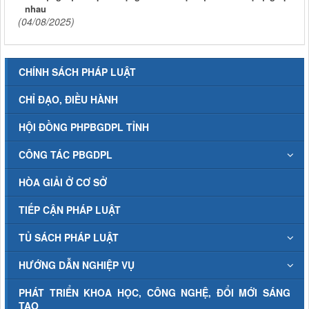
nhau
(04/08/2025)
CHÍNH SÁCH PHÁP LUẬT
CHỈ ĐẠO, ĐIỀU HÀNH
HỘI ĐỒNG PHPBGDPL TỈNH
CÔNG TÁC PBGDPL
HÒA GIẢI Ở CƠ SỞ
TIẾP CẬN PHÁP LUẬT
TỦ SÁCH PHÁP LUẬT
HƯỚNG DẪN NGHIỆP VỤ
PHÁT TRIỂN KHOA HỌC, CÔNG NGHỆ, ĐỔI MỚI SÁNG
TẠO