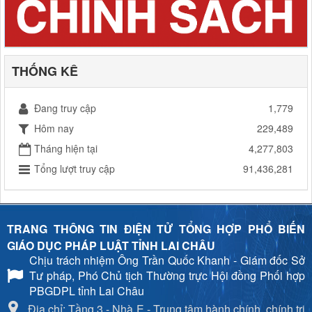
THỐNG KÊ
Đang truy cập
1,779
Hôm nay
229,489
Tháng hiện tại
4,277,803
Tổng lượt truy cập
91,436,281
TRANG THÔNG TIN ĐIỆN TỬ TỔNG HỢP PHỔ BIẾN
GIÁO DỤC PHÁP LUẬT TỈNH LAI CHÂU
Chịu trách nhiệm
Ông Trần Quốc Khanh - Giám đốc Sở
Tư pháp, Phó Chủ tịch Thường trực Hội đồng Phối hợp
PBGDPL tỉnh Lai Châu
Địa chỉ: Tầng 3 - Nhà E - Trung tâm hành chính, chính trị