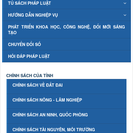
TỦ SÁCH PHÁP LUẬT
HƯỚNG DẪN NGHIỆP VỤ
PHÁT TRIỂN KHOA HỌC, CÔNG NGHỆ, ĐỔI MỚI SÁNG
TẠO
CHUYỂN ĐỔI SỐ
HỎI ĐÁP PHÁP LUẬT
CHÍNH SÁCH CỦA TỈNH
CHÍNH SÁCH VỀ ĐẤT ĐAI
CHÍNH SÁCH NÔNG - LÂM NGHIỆP
CHÍNH SÁCH AN NINH, QUỐC PHÒNG
CHÍNH SÁCH TÀI NGUYÊN, MÔI TRƯỜNG