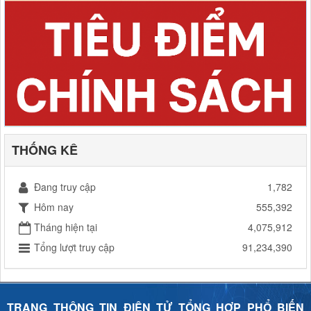
THỐNG KÊ
Đang truy cập
1,782
Hôm nay
555,392
Tháng hiện tại
4,075,912
Tổng lượt truy cập
91,234,390
TRANG THÔNG TIN ĐIỆN TỬ TỔNG HỢP PHỔ BIẾN