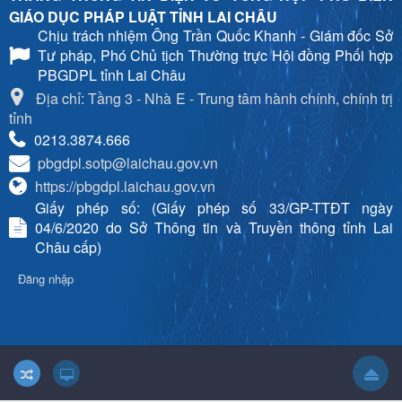
GIÁO DỤC PHÁP LUẬT TỈNH LAI CHÂU
Chịu trách nhiệm
Ông Trần Quốc Khanh - Giám đốc Sở
Tư pháp, Phó Chủ tịch Thường trực Hội đồng Phối hợp
PBGDPL tỉnh Lai Châu
Địa chỉ: Tầng 3 - Nhà E - Trung tâm hành chính, chính trị
tỉnh
0213.3874.666
pbgdpl.sotp@laichau.gov.vn
https://pbgdpl.laichau.gov.vn
Giấy phép số: (Giấy phép số 33/GP-TTĐT ngày
04/6/2020 do Sở Thông tin và Truyền thông tỉnh Lai
Châu cấp)
Đăng nhập