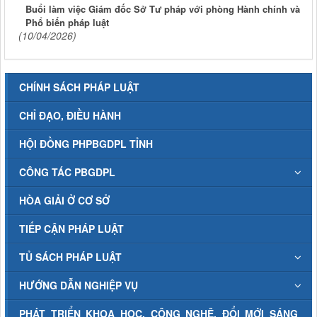
Buổi làm việc Giám đốc Sở Tư pháp với phòng Hành chính và
Phổ biến pháp luật
(10/04/2026)
CHÍNH SÁCH PHÁP LUẬT
CHỈ ĐẠO, ĐIỀU HÀNH
HỘI ĐỒNG PHPBGDPL TỈNH
CÔNG TÁC PBGDPL
HÒA GIẢI Ở CƠ SỞ
TIẾP CẬN PHÁP LUẬT
TỦ SÁCH PHÁP LUẬT
HƯỚNG DẪN NGHIỆP VỤ
PHÁT TRIỂN KHOA HỌC, CÔNG NGHỆ, ĐỔI MỚI SÁNG