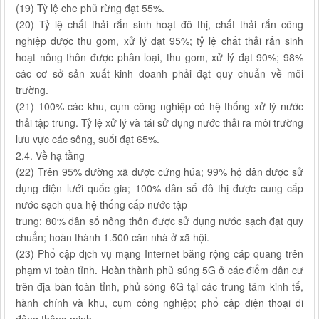
(19) Tỷ lệ che phủ rừng đạt 55%.
(20) Tỷ lệ chất thải rắn sinh hoạt đô thị, chất thải rắn công
nghiệp được thu gom, xử lý đạt 95%; tỷ lệ chất thải rắn sinh
hoạt nông thôn được phân loại, thu gom, xử lý đạt 90%; 98%
các cơ sở sản xuất kinh doanh phải đạt quy chuẩn về môi
trường.
(21) 100% các khu, cụm công nghiệp có hệ thống xử lý nước
thải tập trung. Tỷ lệ xử lý và tái sử dụng nước thải ra môi trường
lưu vực các sông, suối đạt 65%.
2.4. Về hạ tầng
(22) Trên 95% đường xã được cứng húa; 99% hộ dân được sử
dụng điện lưới quốc gia; 100% dân số đô thị được cung cấp
nước sạch qua hệ thống cấp nước tập
trung; 80% dân số nông thôn được sử dụng nước sạch đạt quy
chuẩn; hoàn thành 1.500 căn nhà ở xã hội.
(23) Phổ cập dịch vụ mạng Internet băng rộng cáp quang trên
phạm vi toàn tỉnh. Hoàn thành phủ súng 5G ở các điểm dân cư
trên địa bàn toàn tỉnh, phủ sóng 6G tại các trung tâm kinh tế,
hành chính và khu, cụm công nghiệp; phổ cập điện thoại di