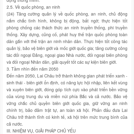
động thông minh.
2.5. Về quốc phòng, an ninh
(24) Tăng cường quản lý về quốc phòng, an ninh, chủ động
nắm chắc tình hình, không bị động, bất ngờ; thực hiện tốt
phòng chống các thách thức an ninh truyền thống, phi truyền
thống. Xây dựng, củng cố, phát huy thế trận quốc phòng toàn
dân gắn với thế trận an ninh nhân dân. Thực hiện tốt công tác
quản lý, bảo vệ biên giới và mốc giới quốc gia; tăng cường công
tác đối ngoại Đảng, ngoại giao Nhà nước, đối ngoại biên phòng
và đối ngoại Nhân dân, giải quyết tốt các sự kiện biên giới.
3. Tầm nhìn đến năm 2050
Đến năm 2050, Lai Châu trở thành không gian phát triển xanh -
sinh thái - biên giới ổn định, có năng lực hội nhập, liên kết vùng
và xuyên biên giới, đóng góp tích cực vào phát triển bền vững
của vùng trung du và miền núi phía Bắc và cả nước. Bảo vệ
vững chắc chủ quyền biên giới quốc gia, giữ vững an ninh
chính trị, bảo đảm trật tự, an toàn xã hội. Phấn đấu đưa Lai
Châu trở thành tỉnh có kinh tế, xã hội trên mức trung bình của
cả nước.
III. NHIỆM VỤ, GIẢI PHÁP CHỦ YẾU