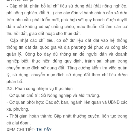
- Cập nhật, phân bổ lại chỉ tiêu sử dụng đất (đất nông nghiệp,
phi nông nghiệp, đất ở...) cho các đơn vị hành chính cấp xã dựa
trên nhu cầu phát triển mới, phù hợp với quy hoạch được duyệt
đảm bảo không có sự chồng chéo, mâu thuẫn để làm căn cứ
thu hồi đất, giao đất hoặc cho thuê đất.
- Cập nhật các chỉ tiêu, cơ sở dữ liệu đất đai vào hệ thống
thông tin đất đai quốc gia và địa phương để phục vụ công tác
quản lý. Công bố đầy đủ thông tin để người dân và doanh
nghiệp biết, thực hiện đúng quy định, tránh sai phạm trong
chuyển mục đích sử dụng đất. Tăng cường kiểm tra việc quản
lý, sử dụng, chuyển mục đích sử dụng đất theo chỉ tiêu được
phân bổ.
2.2. Phân công nhiệm vụ thực hiện
- Cơ quan chủ trì: Sở Nông nghiệp và Môi trường.
- Cơ quan phối hợp: Các sở, ban, ngành liên quan và UBND các
xã, phường.
- Thời gian hoàn thành: Cập nhật thường xuyên, liên tục trong
cả giai đoạn.
XEM CHI TIẾT:
TẠI ĐÂY