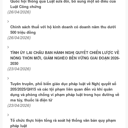
Quốc hội thông qua Luật sửa đổi, bổ sung một số điều của
Luật Công chứng
(26/04/2026)
Chính sách thuế với hộ kinh doanh có doanh năm thu dưới
500 triệu đồng
(26/04/2026)
TỈNH ỦY LAI CHÂU BAN HÀNH NGHỊ QUYẾT CHIẾN LƯỢC VỀ
NÔNG THÔN MỚI, GIẢM NGHÈO BỀN VỮNG GIAI ĐOẠN 2026-
2030
(23/04/2026)
Tuyên truyền, phổ biến giáo dục pháp luật về Nghị quyết số
205/2025/QH15 và các tội phạm liên quan đến vũ khí quân
dụng và phòng chống vi phạm pháp luật trong học đường về
ma túy, thuốc lá điện tử
(23/04/2026)
Tổ chức thực hiện tổng rà soát hệ thống văn bản quy phạm
pháp luật