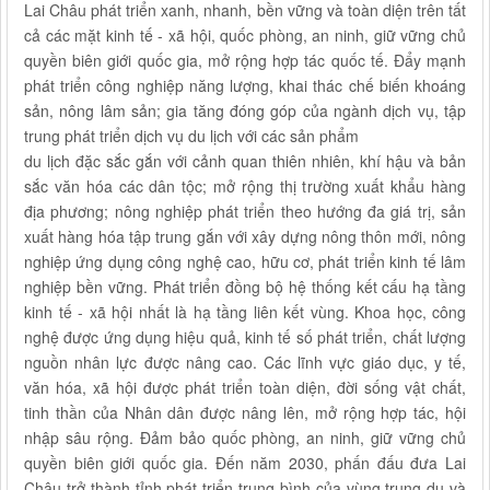
Lai Châu phát triển xanh, nhanh, bền vững và toàn diện trên tất
cả các mặt kinh tế - xã hội, quốc phòng, an ninh, giữ vững chủ
quyền biên giới quốc gia, mở rộng hợp tác quốc tế. Đẩy mạnh
phát triển công nghiệp năng lượng, khai thác chế biến khoáng
sản, nông lâm sản; gia tăng đóng góp của ngành dịch vụ, tập
trung phát triển dịch vụ du lịch với các sản phẩm
du lịch đặc sắc gắn với cảnh quan thiên nhiên, khí hậu và bản
sắc văn hóa các dân tộc; mở rộng thị trường xuất khẩu hàng
địa phương; nông nghiệp phát triển theo hướng đa giá trị, sản
xuất hàng hóa tập trung gắn với xây dựng nông thôn mới, nông
nghiệp ứng dụng công nghệ cao, hữu cơ, phát triển kinh tế lâm
nghiệp bền vững. Phát triển đồng bộ hệ thống kết cấu hạ tầng
kinh tế - xã hội nhất là hạ tầng liên kết vùng. Khoa học, công
nghệ được ứng dụng hiệu quả, kinh tế số phát triển, chất lượng
nguồn nhân lực được nâng cao. Các lĩnh vực giáo dục, y tế,
văn hóa, xã hội được phát triển toàn diện, đời sống vật chất,
tinh thần của Nhân dân được nâng lên, mở rộng hợp tác, hội
nhập sâu rộng. Đảm bảo quốc phòng, an ninh, giữ vững chủ
quyền biên giới quốc gia. Đến năm 2030, phấn đấu đưa Lai
Châu trở thành tỉnh phát triển trung bình của vùng trung du và