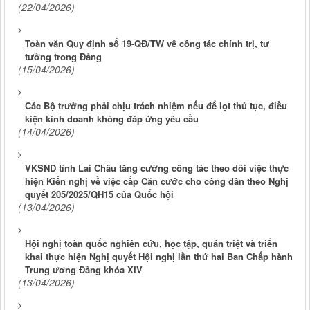
(22/04/2026)
Toàn văn Quy định số 19-QĐ/TW về công tác chính trị, tư
tưởng trong Đảng
(15/04/2026)
Các Bộ trưởng phải chịu trách nhiệm nếu để lọt thủ tục, điều
kiện kinh doanh không đáp ứng yêu cầu
(14/04/2026)
VKSND tỉnh Lai Châu tăng cường công tác theo dõi việc thực
hiện Kiến nghị về việc cấp Căn cước cho công dân theo Nghị
quyết 205/2025/QH15 của Quốc hội
(13/04/2026)
Hội nghị toàn quốc nghiên cứu, học tập, quán triệt và triển
khai thực hiện Nghị quyết Hội nghị lần thứ hai Ban Chấp hành
Trung ương Đảng khóa XIV
(13/04/2026)