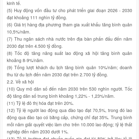
kinh tế.
(5) Huy động vốn đầu tư cho phát triển giai đoạn 2026 - 2030
đạt khoảng 111 nghìn tỷ đồng.
(6) Giá trị hàng địa phương tham gia xuất khẩu tăng bình quân
10,5%/năm.
(7) Thu ngân sách nhà nước trên địa bàn phấn đấu đến năm
2030 đạt trên 4.500 tỷ đồng.
(8) Tốc độ tăng năng suất lao động xã hội tăng bình quân
khoảng 8-9%/năm.
(9) Tổng lượt khách du lịch tăng bình quân 10%/năm; doanh
thu từ du lịch đến năm 2030 đạt trên 2.700 tỷ đồng.
2.2. Về xã hội
(10) Quy mô dân số đến năm 2030 trên 530 nghìn người. Tốc
độ tăng dân số trung bình khoảng 1,22% - 1,23%/năm.
(11) Tỷ lệ đô thị hóa đạt trên 20%.
(12) Tỷ lệ người lao động qua đào tạo đạt 70,5%, trong đó lao
động qua đào tạo có bằng cấp, chứng chỉ đạt 35%. Trung bình
mỗi năm giải quyết việc làm cho trên 10.000 lao động; tỷ lệ thất
nghiệp đến năm 2030 dưới 1%.
(13) Tỷ lệ trường đạt chuẩn quốc gia đạt từ 80% trở lên; tỷ lệ