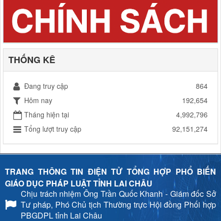
THỐNG KÊ
Đang truy cập
864
Hôm nay
192,654
Tháng hiện tại
4,992,796
Tổng lượt truy cập
92,151,274
TRANG THÔNG TIN ĐIỆN TỬ TỔNG HỢP PHỔ BIẾN
GIÁO DỤC PHÁP LUẬT TỈNH LAI CHÂU
Chịu trách nhiệm
Ông Trần Quốc Khanh - Giám đốc Sở
Tư pháp, Phó Chủ tịch Thường trực Hội đồng Phối hợp
PBGDPL tỉnh Lai Châu