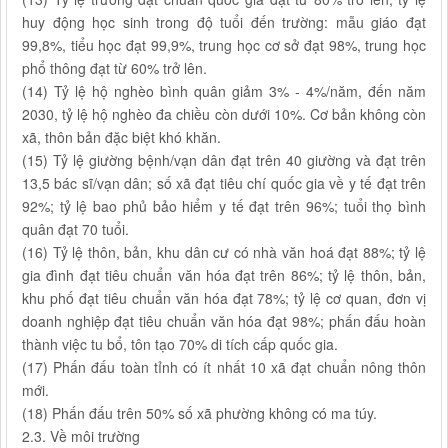
huy động học sinh trong độ tuổi đến trường: mẫu giáo đạt
99,8%, tiểu học đạt 99,9%, trung học cơ sở đạt 98%, trung học
phổ thông đạt từ 60% trở lên.
(14) Tỷ lệ hộ nghèo bình quân giảm 3% - 4%/năm, đến năm
2030, tỷ lệ hộ nghèo đa chiều còn dưới 10%. Cơ bản không còn
xã, thôn bản đặc biệt khó khăn.
(15) Tỷ lệ giường bệnh/vạn dân đạt trên 40 giường và đạt trên
13,5 bác sĩ/vạn dân; số xã đạt tiêu chí quốc gia về y tế đạt trên
92%; tỷ lệ bao phủ bảo hiểm y tế đạt trên 96%; tuổi thọ bình
quân đạt 70 tuổi.
(16) Tỷ lệ thôn, bản, khu dân cư có nhà văn hoá đạt 88%; tỷ lệ
gia đình đạt tiêu chuẩn văn hóa đạt trên 86%; tỷ lệ thôn, bản,
khu phố đạt tiêu chuẩn văn hóa đạt 78%; tỷ lệ cơ quan, đơn vị
doanh nghiệp đạt tiêu chuẩn văn hóa đạt 98%; phấn đấu hoàn
thành việc tu bổ, tôn tạo 70% di tích cấp quốc gia.
(17) Phấn đấu toàn tỉnh có ít nhất 10 xã đạt chuẩn nông thôn
mới.
(18) Phấn đấu trên 50% số xã phường không có ma túy.
2.3. Về môi trường