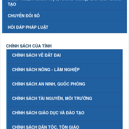
TẠO
CHUYỂN ĐỔI SỐ
HỎI ĐÁP PHÁP LUẬT
CHÍNH SÁCH CỦA TỈNH
CHÍNH SÁCH VỀ ĐẤT ĐAI
CHÍNH SÁCH NÔNG - LÂM NGHIỆP
CHÍNH SÁCH AN NINH, QUỐC PHÒNG
CHÍNH SÁCH TÀI NGUYÊN, MÔI TRƯỜNG
CHÍNH SÁCH GIÁO DỤC VÀ ĐÀO TẠO
CHÍNH SÁCH DÂN TỘC, TÔN GIÁO