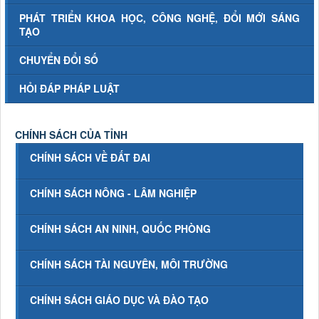
PHÁT TRIỂN KHOA HỌC, CÔNG NGHỆ, ĐỔI MỚI SÁNG
TẠO
CHUYỂN ĐỔI SỐ
HỎI ĐÁP PHÁP LUẬT
CHÍNH SÁCH CỦA TỈNH
CHÍNH SÁCH VỀ ĐẤT ĐAI
CHÍNH SÁCH NÔNG - LÂM NGHIỆP
CHÍNH SÁCH AN NINH, QUỐC PHÒNG
CHÍNH SÁCH TÀI NGUYÊN, MÔI TRƯỜNG
CHÍNH SÁCH GIÁO DỤC VÀ ĐÀO TẠO