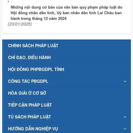
Những nội dung cơ bản của văn bản quy phạm pháp luật do
Hội đồng nhân dân tỉnh, Uỷ ban nhân dân tỉnh Lai Châu ban
hành trong tháng 12 năm 2024
(23/01/2025)
CHÍNH SÁCH PHÁP LUẬT
CHỈ ĐẠO, ĐIỀU HÀNH
HỘI ĐỒNG PHPBGDPL TỈNH
CÔNG TÁC PBGDPL
HÒA GIẢI Ở CƠ SỞ
TIẾP CẬN PHÁP LUẬT
TỦ SÁCH PHÁP LUẬT
HƯỚNG DẪN NGHIỆP VỤ