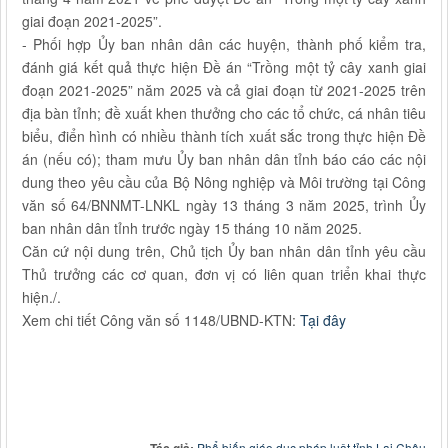
giai đoạn 2021-2025”.
- Phối hợp Ủy ban nhân dân các huyện, thành phố kiểm tra,
đánh giá kết quả thực hiện Đề án “Trồng một tỷ cây xanh giai
đoạn 2021-2025” năm 2025 và cả giai đoạn từ 2021-2025 trên
địa bàn tỉnh; đề xuất khen thưởng cho các tổ chức, cá nhân tiêu
biểu, điển hình có nhiều thành tích xuất sắc trong thực hiện Đề
án (nếu có); tham mưu Ủy ban nhân dân tỉnh báo cáo các nội
dung theo yêu cầu của Bộ Nông nghiệp và Môi trường tại Công
văn số 64/BNNMT-LNKL ngày 13 tháng 3 năm 2025, trình Ủy
ban nhân dân tỉnh trước ngày 15 tháng 10 năm 2025.
Căn cứ nội dung trên, Chủ tịch Ủy ban nhân dân tỉnh yêu cầu
Thủ trưởng các cơ quan, đơn vị có liên quan triển khai thực
hiện./.
Xem chi tiết Công văn số 1148/UBND-KTN:
Tại đây
Phổ biến giáo dục pháp luật tỉnh Lai Châu