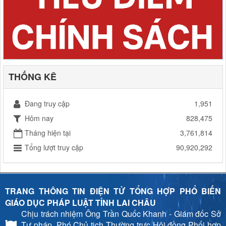
THỐNG KÊ
Đang truy cập
1,951
Hôm nay
828,475
Tháng hiện tại
3,761,814
Tổng lượt truy cập
90,920,292
TRANG THÔNG TIN ĐIỆN TỬ TỔNG HỢP PHỔ BIẾN
GIÁO DỤC PHÁP LUẬT TỈNH LAI CHÂU
Chịu trách nhiệm
Ông Trần Quốc Khanh - Giám đốc Sở
Tư pháp, Phó Chủ tịch Thường trực Hội đồng Phối hợp