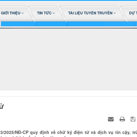
GIỚI THIỆU
TIN TỨC
TÀI LIỆU TUYÊN TRUYỀN
DỰ 
tử
/2025/NĐ-CP quy định về chữ ký điện tử và dịch vụ tin cậy, tr