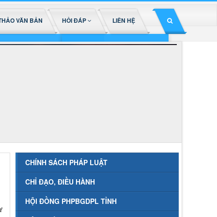
THẢO VĂN BẢN
HỎI ĐÁP
LIÊN HỆ
CHÍNH SÁCH PHÁP LUẬT
CHỈ ĐẠO, ĐIỀU HÀNH
HỘI ĐỒNG PHPBGDPL TỈNH
ừ