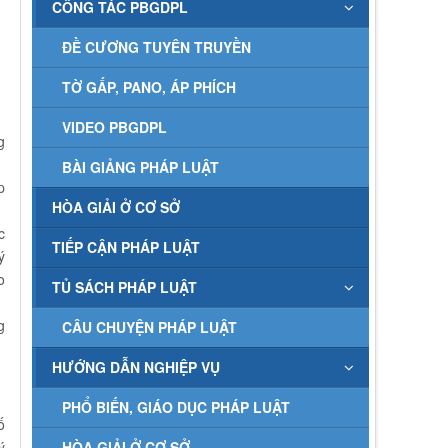
CÔNG TÁC PBGDPL
ĐỀ CƯƠNG TUYÊN TRUYỀN
TỜ GẤP, PANO, ÁP PHÍCH
VIDEO PBGDPL
g
BÀI GIẢNG PHÁP LUẬT
p
HÒA GIẢI Ở CƠ SỞ
c
TIẾP CẬN PHÁP LUẬT
ý
o
TỦ SÁCH PHÁP LUẬT
g
CÂU CHUYỆN PHÁP LUẬT
HƯỚNG DẪN NGHIỆP VỤ
PHỔ BIẾN, GIÁO DỤC PHÁP LUẬT
ố
ý
HÒA GIẢI Ở CƠ SỞ