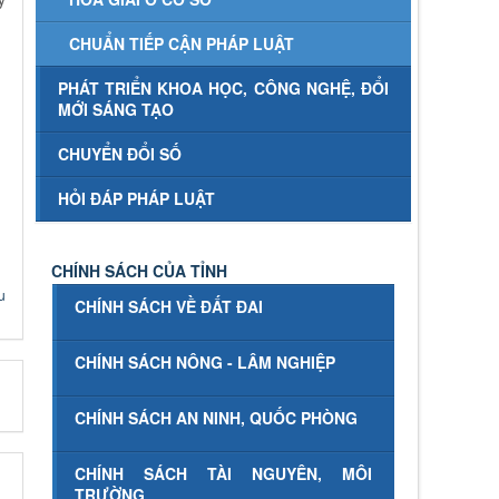
CHUẨN TIẾP CẬN PHÁP LUẬT
PHÁT TRIỂN KHOA HỌC, CÔNG NGHỆ, ĐỔI
MỚI SÁNG TẠO
CHUYỂN ĐỔI SỐ
HỎI ĐÁP PHÁP LUẬT
CHÍNH SÁCH CỦA TỈNH
u
CHÍNH SÁCH VỀ ĐẤT ĐAI
CHÍNH SÁCH NÔNG - LÂM NGHIỆP
CHÍNH SÁCH AN NINH, QUỐC PHÒNG
CHÍNH SÁCH TÀI NGUYÊN, MÔI
TRƯỜNG