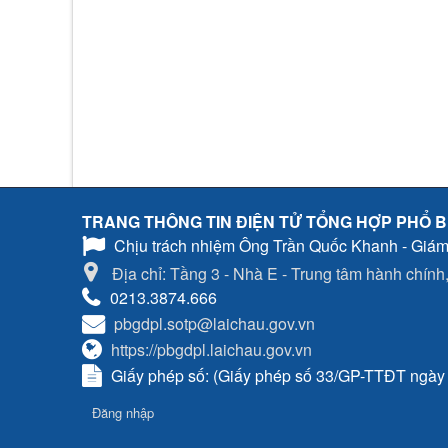
TRANG THÔNG TIN ĐIỆN TỬ TỔNG HỢP PHỔ B
Chịu trách nhiệm
Ông Trần Quốc Khanh - Giám
Địa chỉ: Tầng 3 - Nhà E - Trung tâm hành chính, 
0213.3874.666
pbgdpl.sotp@laichau.gov.vn
https://pbgdpl.laichau.gov.vn
Giấy phép số: (Giấy phép số 33/GP-TTĐT ngày 0
Đăng nhập