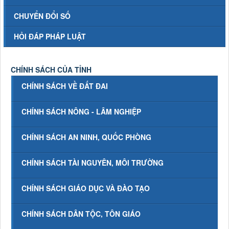
CHUYỂN ĐỔI SỐ
HỎI ĐÁP PHÁP LUẬT
CHÍNH SÁCH CỦA TỈNH
CHÍNH SÁCH VỀ ĐẤT ĐAI
CHÍNH SÁCH NÔNG - LÂM NGHIỆP
CHÍNH SÁCH AN NINH, QUỐC PHÒNG
CHÍNH SÁCH TÀI NGUYÊN, MÔI TRƯỜNG
CHÍNH SÁCH GIÁO DỤC VÀ ĐÀO TẠO
CHÍNH SÁCH DÂN TỘC, TÔN GIÁO