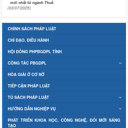
mới nhất từ ngành Thuế
(03/07/2025)
CHÍNH SÁCH PHÁP LUẬT
CHỈ ĐẠO, ĐIỀU HÀNH
HỘI ĐỒNG PHPBGDPL TỈNH
CÔNG TÁC PBGDPL
HÒA GIẢI Ở CƠ SỞ
TIẾP CẬN PHÁP LUẬT
TỦ SÁCH PHÁP LUẬT
HƯỚNG DẪN NGHIỆP VỤ
PHÁT TRIỂN KHOA HỌC, CÔNG NGHỆ, ĐỔI MỚI SÁNG
TẠO