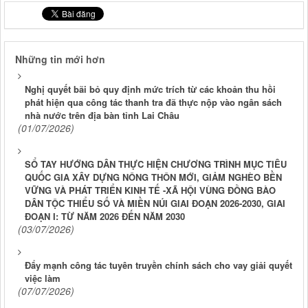
Những tin mới hơn
Nghị quyết bãi bỏ quy định mức trích từ các khoản thu hồi
phát hiện qua công tác thanh tra đã thực nộp vào ngân sách
nhà nước trên địa bàn tỉnh Lai Châu
(01/07/2026)
SỔ TAY HƯỚNG DÂN THỰC HIỆN CHƯƠNG TRÌNH MỤC TIÊU
QUỐC GIA XÂY DỰNG NÔNG THÔN MỚI, GIẢM NGHÈO BỀN
VỮNG VÀ PHÁT TRIỂN KINH TẾ -XÃ HỘI VÙNG ĐỒNG BÀO
DÂN TỘC THIỂU SỐ VÀ MIỀN NÚI GIAI ĐOẠN 2026-2030, GIAI
ĐOẠN I: TỪ NĂM 2026 ĐẾN NĂM 2030
(03/07/2026)
Đẩy mạnh công tác tuyên truyền chính sách cho vay giải quyết
việc làm
(07/07/2026)