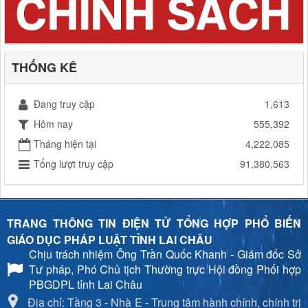
THỐNG KÊ
Đang truy cập
1,613
Hôm nay
555,392
Tháng hiện tại
4,222,085
Tổng lượt truy cập
91,380,563
TRANG THÔNG TIN ĐIỆN TỬ TỔNG HỢP PHỔ BIẾN
GIÁO DỤC PHÁP LUẬT TỈNH LAI CHÂU
Chịu trách nhiệm
Ông Trần Quốc Khanh - Giám đốc Sở
Tư pháp, Phó Chủ tịch Thường trực Hội đồng Phối hợp
PBGDPL tỉnh Lai Châu
Địa chỉ: Tầng 3 - Nhà E - Trung tâm hành chính, chính trị