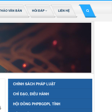
THẢO VĂN BẢN
HỎI ĐÁP
LIÊN HỆ
CHÍNH SÁCH PHÁP LUẬT
CHỈ ĐẠO, ĐIỀU HÀNH
HỘI ĐỒNG PHPBGDPL TỈNH
ố