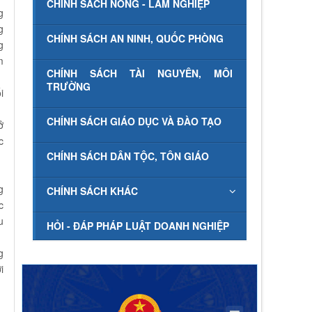
CHÍNH SÁCH NÔNG - LÂM NGHIỆP
g
g
CHÍNH SÁCH AN NINH, QUỐC PHÒNG
g
m
CHÍNH SÁCH TÀI NGUYÊN, MÔI
TRƯỜNG
i
CHÍNH SÁCH GIÁO DỤC VÀ ĐÀO TẠO
ở
c
CHÍNH SÁCH DÂN TỘC, TÔN GIÁO
g
CHÍNH SÁCH KHÁC
c
u
HỎI - ĐÁP PHÁP LUẬT DOANH NGHIỆP
g
i