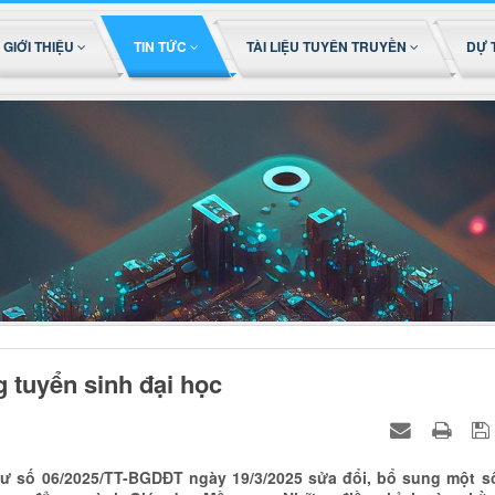
GIỚI THIỆU
TIN TỨC
TÀI LIỆU TUYÊN TRUYỀN
DỰ 
 tuyển sinh đại học
ư số 06/2025/TT-BGDĐT ngày 19/3/2025 sửa đổi, bổ sung một s