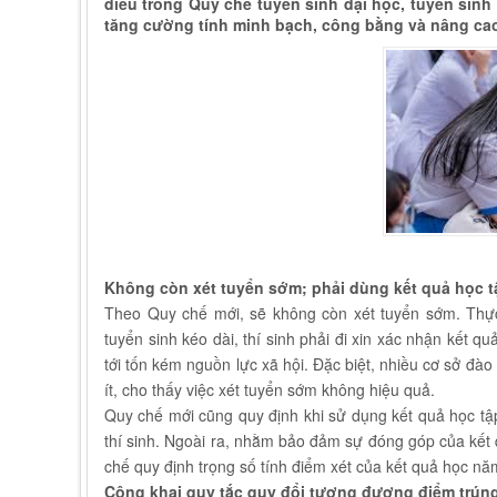
điều trong Quy chế tuyển sinh đại học, tuyển si
tăng cường tính minh bạch, công bằng và nâng cao
Không còn xét tuyển sớm; phải dùng kết quả học t
Theo Quy chế mới, sẽ không còn xét tuyển sớm. Thực
tuyển sinh kéo dài, thí sinh phải đi xin xác nhận kết 
tới tốn kém nguồn lực xã hội. Đặc biệt, nhiều cơ sở đào
ít, cho thấy việc xét tuyển sớm không hiệu quả.
Quy chế mới cũng quy định khi sử dụng kết quả học tậ
thí sinh. Ngoài ra, nhằm bảo đảm sự đóng góp của kết 
chế quy định trọng số tính điểm xét của kết quả học n
Công khai quy tắc quy đổi tương đương điểm trún