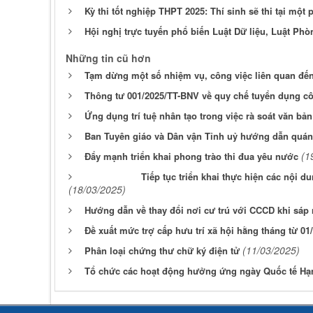
Kỳ thi tốt nghiệp THPT 2025: Thí sinh sẽ thi tại mộ
Hội nghị trực tuyến phổ biến Luật Dữ liệu, Luật P
Những tin cũ hơn
Tạm dừng một số nhiệm vụ, công việc liên quan đến
Thông tư 001/2025/TT-BNV về quy chế tuyển dụng cô
Ứng dụng trí tuệ nhân tạo trong việc rà soát văn bản
Ban Tuyên giáo và Dân vận Tỉnh uỷ hướng dẫn quán tr
(1
Đẩy mạnh triển khai phong trào thi đua yêu nước
Tiếp tục triển khai thực hiện các nội d
(18/03/2025)
Hướng dẫn về thay đổi nơi cư trú với CCCD khi sáp 
Đề xuất mức trợ cấp hưu trí xã hội hằng tháng từ 01
(11/03/2025)
Phân loại chứng thư chữ ký điện tử
Tổ chức các hoạt động hưởng ứng ngày Quốc tế Hạ