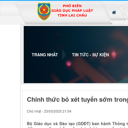
Đã kết nối EMC
TRANG NHẤT
TIN TỨC - SỰ KIỆN
Chính thức bỏ xét tuyển sớm trong
Chủ nhật - 23/03/2025 21:04
Bộ Giáo dục và Đào tạo (GDĐT) ban hành Thông t