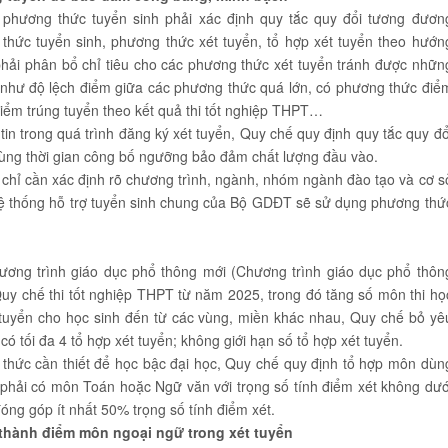
phương thức tuyển sinh phải xác định quy tắc quy đổi tương đươn
hức tuyển sinh, phương thức xét tuyển, tổ hợp xét tuyển
theo hướn
ải phân bổ chỉ tiêu cho các phương thức xét tuyển tránh được nhữn
ức như độ lệch điểm giữa các phương thức quá lớn, có phương thức điể
điểm trúng tuyển theo kết quả thi tốt nghiệp THPT…
in trong quá trình đăng ký xét tuyển, Quy chế quy định quy tắc quy đổ
ùng thời gian công bố ngưỡng bảo đảm chất lượng đầu vào.
hỉ cần xác định rõ chương trình, ngành, nhóm ngành đào tạo và cơ s
ệ thống hỗ trợ tuyển sinh chung của Bộ GDĐT sẽ sử dụng phương thứ
ương trình giáo dục phổ thông mới (Chương trình giáo dục phổ thôn
y chế thi tốt nghiệp THPT từ năm 2025, trong đó tăng số môn thi họ
g tuyển cho học sinh đến từ các vùng, miền khác nhau, Quy chế bỏ yê
ó tối đa 4 tổ hợp xét tuyển; không giới hạn số tổ hợp xét tuyển.
thức cần thiết để học bậc đại học, Quy chế quy định tổ hợp môn dùn
 phải có môn Toán hoặc Ngữ văn với trọng số tính điểm xét không dướ
ng góp ít nhất 50% trọng số tính điểm xét.
thành điểm môn ngoại ngữ trong xét tuyển