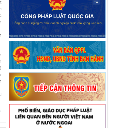
t
c
c
n
m
h
h
)
e
n
i
u