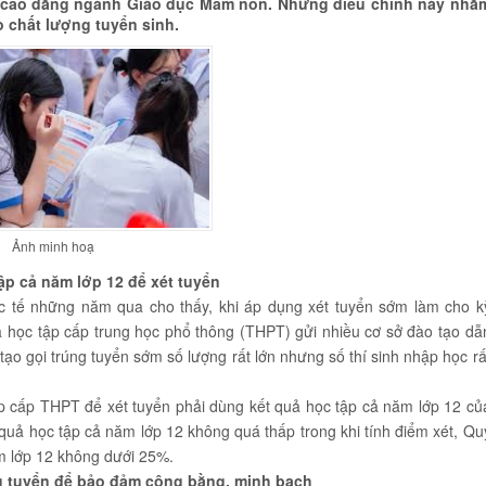
nh cao đẳng ngành Giáo dục Mầm non. Những điều chỉnh này nhằ
 chất lượng tuyển sinh.
Ảnh minh hoạ
ập cả năm lớp 12 để xét tuyển
 tế những năm qua cho thấy, khi áp dụng xét tuyển sớm làm cho k
quả học tập cấp trung học phổ thông (THPT) gửi nhiều cơ sở đào tạo dẫ
 tạo gọi trúng tuyển sớm số lượng rất lớn nhưng số thí sinh nhập học rấ
p cấp THPT để xét tuyển phải dùng kết quả học tập cả năm lớp 12 củ
quả học tập cả năm lớp 12 không quá thấp trong khi tính điểm xét, Qu
ăm lớp 12 không dưới 25%.
g tuyển để bảo đảm công bằng, minh bạch