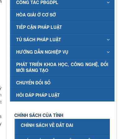
m
CÔNG TÁC PBGDPL
HÒA GIẢI Ở CƠ SỞ
TIẾP CẬN PHÁP LUẬT
TỦ SÁCH PHÁP LUẬT
HƯỚNG DẪN NGHIỆP VỤ
PHÁT TRIỂN KHOA HỌC, CÔNG NGHỆ, ĐỔI
MỚI SÁNG TẠO
CHUYỂN ĐỔI SỐ
ỳ
n
HỎI ĐÁP PHÁP LUẬT
t
CHÍNH SÁCH CỦA TỈNH
a
y
CHÍNH SÁCH VỀ ĐẤT ĐAI