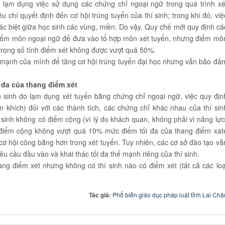
 lạm dụng việc sử dụng các chứng chỉ ngoại ngữ trong quá trình xé
 chí quyết định đến cơ hội trúng tuyển của thí sinh; trong khi đó, việ
ác biệt giữa học sinh các vùng, miền. Do vậy, Quy chế mới quy định cá
 điểm môn ngoại ngữ để đưa vào tổ hợp môn xét tuyển, nhưng điểm mô
trọng số tính điểm xét không được vượt quá 50%.
thế mạnh của mình để tăng cơ hội trúng tuyển đại học nhưng vẫn bảo đả
đa của thang điểm xét
 sinh do lạm dụng xét tuyển bằng chứng chỉ ngoại ngữ, việc quy địn
khích) đối với các thành tích, các chứng chỉ khác nhau của thí sin
í sinh không có điểm cộng (vì lý do khách quan, không phải vì năng lực
g điểm cộng không vượt quá 10% mức điểm tối đa của thang điểm xat
o cơ hội công bằng hơn trong xét tuyển. Tuy nhiên, các cơ sở đào tạo vẫ
u cầu đầu vào và khai thác tối đa thế mạnh riêng của thí sinh.
ang điểm xét nhưng không có thí sinh nào có điểm xét (tất cả các loạ
Tác giả:
Phổ biến giáo dục pháp luật tỉnh Lai Châ