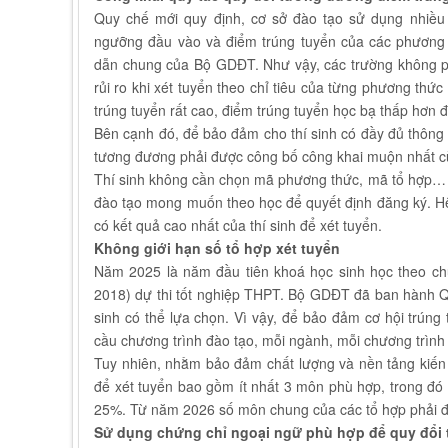
Quy chế mới quy định, cơ sở đào tạo sử dụng nhiều 
ngưỡng đầu vào và điểm trúng tuyển của các phương t
dẫn chung của Bộ GDĐT. Như vậy, các trường không ph
rủi ro khi xét tuyển theo chỉ tiêu của từng phương th
trúng tuyển rất cao, điểm trúng tuyển học bạ thấp hơn 
Bên cạnh đó, để bảo đảm cho thí sinh có đầy đủ thông t
tương đương phải được công bố công khai muộn nhất c
Thí sinh không cần chọn mã phương thức, mã tổ hợp… c
đào tạo mong muốn theo học để quyết định đăng ký. H
có kết quả cao nhất của thí sinh để xét tuyển.
Không giới hạn số tổ hợp xét tuyển
Năm 2025 là năm đầu tiên khoá học sinh học theo ch
2018) dự thi tốt nghiệp THPT. Bộ GDĐT đã ban hành Qu
sinh có thể lựa chọn. Vì vậy, để bảo đảm cơ hội trún
cầu chương trình đào tạo, mỗi ngành, mỗi chương trình c
Tuy nhiên, nhằm bảo đảm chất lượng và nền tảng kiến 
để xét tuyển bao gồm ít nhất 3 môn phù hợp, trong đó
25%. Từ năm 2026 số môn chung của các tổ hợp phải đó
Sử dụng chứng chỉ ngoại ngữ phù hợp để quy đổi 