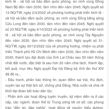
kinh tế - xã hội và bảo đảm quốc phòng, an ninh vùng Đông
Nam Bộ đến năm 2030, tầm nhìn đến năm 2045; Nghị quyết số
13-NQ/TW, ngày 2/4/2022 về phương hướng phát triển kinh tế -
xã hội và bảo đảm quốc phòng, an ninh vùng Đồng bằng sông
Cửu Long đến năm 2030, tầm nhìn đến năm 2045; Nghị quyết
số 23-NQ/TW, ngày 6/10/2022 về phương hướng phát triển kinh
tế - xã hội và bảo đảm quốc phòng, an ninh vùng Tây Nguyên
đến năm 2030, tầm nhìn đến năm 2045; Nghị quyết số 31-
NQ/TW, ngày 30/12/2022 của về phương hướng, nhiệm vụ phát
triển Thành phố Hồ Chí Minh đến năm 2030, tầm nhìn đến năm
2045; thành tựu đạt được của tỉnh Lai Châu sau 50 năm thống
nhất đất nước, đặc biệt là sau hơn 20 năm chia tách, thành lập;
kết quả, mục tiêu Nghị quyết Đại hội Đảng bộ tỉnh lần thứ XIV
đã đề ra...
- Đấu tranh, phản bác thông tin, quan điểm sai trái, thù địch,
xuyên tạc sự thật lịch sử, chống phá Đảng, Nhà nước và chia rẽ
khối đại đoàn kết toàn dân tộc.
- Phản ánh các hoạt động tuyên truyền, kỷ niệm diễn ra ở các
cấp, các ngành, đoàn thể từ Trung ương tới cơ sở; các phong
trào “đền ơn, đáp nghĩa”, hoạt động về nguồn; biểu dương,