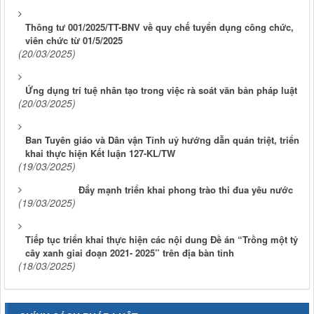
Thông tư 001/2025/TT-BNV về quy chế tuyển dụng công chức,
viên chức từ 01/5/2025
(20/03/2025)
Ứng dụng trí tuệ nhân tạo trong việc rà soát văn bản pháp luật
(20/03/2025)
Ban Tuyên giáo và Dân vận Tỉnh uỷ hướng dẫn quán triệt, triển
khai thực hiện Kết luận 127-KL/TW
(19/03/2025)
Đẩy mạnh triển khai phong trào thi đua yêu nước
(19/03/2025)
Tiếp tục triển khai thực hiện các nội dung Đề án “Trồng một tỷ
cây xanh giai đoạn 2021- 2025” trên địa bàn tỉnh
(18/03/2025)