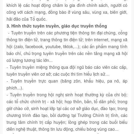
khích lệ các hoạt động chăm lo gia đình chính sách, người có
công với cách mạng, đồng bào ở vùng sâu, vùng xa, biên giới,
hải đảo của Tổ quốc.
3. Hình thức tuyên truyền, giáo dục truyền thống
- Tuyên truyền trên các phương tiện thông tin đại chúng, cổng
thông tin điện tử, trang thông tin điện tử; trên internet, mạng xã
hội (zalo, facebook, youtube, tiktok,...); các ấn phẩm mang tính
báo chí, chú trọng tuyên truyền trên các nền tảng mạng xã hội
có lượng tương tác lớn...
- Tuyên truyền miệng thông qua đội ngũ báo cáo viên các cấp,
tuyên truyền viên cơ sở; các cuộc thi tìm hiểu lịch sử…
- Tuyên truyền trực quan (băng zôn, khẩu hiệu, pa nô, áp
phích...).
- Tuyên truyền trong hội nghị sinh hoạt thường kỳ của chi bộ;
các tổ chức chính trị - xã hội; họp thôn, bản, tổ dân phố; trong
giờ chào cờ, sinh hoạt lớp tại các cơ sở giáo dục, đào tạo; trong
chương trình đào tạo, bồi dưỡng tại Trường Chính trị tỉnh, các
trung tâm chính trị cấp huyện; lồng ghép trong các buổi biểu
diễn nghệ thuật, thông tin lưu động, chiếu bóng vùng cao...