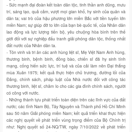
- Sức mạnh đại đoàn kết toàn dân tộc, tinh thần anh dũng, mưu
trí, sáng tạo, quả cảm, vượt mọi gian khổ, hy sinh của quân và
dân ta; vai trò của hậu phương lớn miền Bắc với tiền tuyến lớn
miền Nam; sự giúp đỡ to lớn của bạn bè quốc tế, của Nhân dân
lao động và lực lượng tiến bộ, yêu chuộng hòa bình trên thế
giới đối với sự nghiệp đấu tranh giải phóng dân tộc, thống nhất
đất nước của Nhân dân ta.
- Tôn vinh và tri ân các anh hùng liệt sĩ, Mẹ Việt Nam Anh hùng,
thương binh, bệnh binh, đồng bào, chiến sĩ đã hy sinh tính
mạng, cống hiến sức lực, trí tuệ và của cải làm nên Đại thắng
mùa Xuân 1975; kết quả thực hiện chủ trương, đường lối của
Đảng, chính sách, pháp luật của Nhà nước đối với công tác
thương binh, liệt sĩ, chăm lo cho các gia đình chính sách, người
có công với nước.
- Những thành tựu phát triển toàn diện trên các lĩnh vực của đất
nước; các tỉnh Nam Bộ, Tây Nguyên và Thành phố Hồ Chí Minh
sau 50 năm Giải phóng miền Nam; kết quả triển khai thực hiện
các nghị quyết về phát triển vùng trọng điểm của Bộ Chính trị
như: Nghị quyết số 24-NQ/TW, ngày 7/10/2022 về phát triển