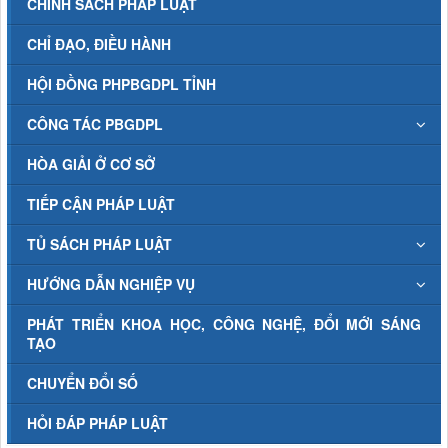
CHÍNH SÁCH PHÁP LUẬT
CHỈ ĐẠO, ĐIỀU HÀNH
HỘI ĐỒNG PHPBGDPL TỈNH
CÔNG TÁC PBGDPL
HÒA GIẢI Ở CƠ SỞ
TIẾP CẬN PHÁP LUẬT
TỦ SÁCH PHÁP LUẬT
HƯỚNG DẪN NGHIỆP VỤ
PHÁT TRIỂN KHOA HỌC, CÔNG NGHỆ, ĐỔI MỚI SÁNG
TẠO
CHUYỂN ĐỔI SỐ
HỎI ĐÁP PHÁP LUẬT