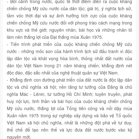
- Bối cảnh trong nước, quốc tế thời điểm diễn ra cuộc kháng
chiến chống Mỹ cứu nước của dân tộc; giá trị, ý nghĩa lịch sử,
tầm vóc thời đại và sự ảnh hưởng tích cực của cuộc kháng
chiến chống Mỹ cứu nước đối với phong trào cách mạng trong
khu vực và thế giới; nguyên nhân, bài học và những nhân tố
làm nên thắng lợi của Đại thắng mùa Xuân 1975.
- Tiến trình phát triển của cuộc kháng chiến chống Mỹ cứu
nước - những mốc son của hành trình lịch sử đấu tranh vì độc
lập dân tộc và khát vọng hòa bình, thống nhất đất nước của
dân tộc Việt Nam trong 21 năm kháng chiến; khẳng định nét
độc đáo, đặc sắc nhất của nghệ thuật quân sự Việt Nam.
- Khẳng định con đường phát triển của đất nước là độc lập dân
tộc và chủ nghĩa xã hội; nền tảng tư tưởng của Đảng là chủ
nghĩa Mác - Lênin, tư tưởng Hồ Chí Minh; tuyên truyền, phát
huy nội lực, tinh thần và bài học của cuộc kháng chiến chống
Mỹ cứu nước, thắng lợi của Tổng tiến công và nổi dậy mùa
Xuân năm 1975 trong sự nghiệp xây dựng và bảo vệ Tổ quốc
Việt Nam xã hội chủ nghĩa, nhất là những đột phá về tư duy,
thể chế để tạo nên thế và lực đưa đất nước bước vào kỷ
nguyên mới.