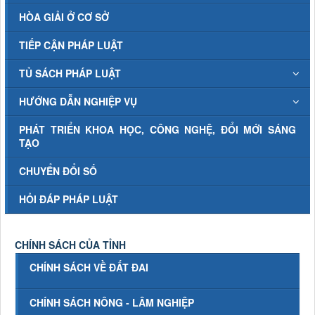
HÒA GIẢI Ở CƠ SỞ
TIẾP CẬN PHÁP LUẬT
TỦ SÁCH PHÁP LUẬT
HƯỚNG DẪN NGHIỆP VỤ
PHÁT TRIỂN KHOA HỌC, CÔNG NGHỆ, ĐỔI MỚI SÁNG
TẠO
CHUYỂN ĐỔI SỐ
HỎI ĐÁP PHÁP LUẬT
CHÍNH SÁCH CỦA TỈNH
CHÍNH SÁCH VỀ ĐẤT ĐAI
CHÍNH SÁCH NÔNG - LÂM NGHIỆP