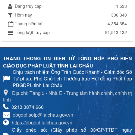
Đang truy cập
1,533
Hôm nay
306,340
Tháng hiện tại
4,354,654
Tổng lượt truy cập
91,513,132
TRANG THÔNG TIN ĐIỆN TỬ TỔNG HỢP PHỔ BIẾN
GIÁO DỤC PHÁP LUẬT TỈNH LAI CHÂU
Chịu trách nhiệm
Ông Trần Quốc Khanh - Giám đốc Sở
Tư pháp, Phó Chủ tịch Thường trực Hội đồng Phối hợp
PBGDPL tỉnh Lai Châu
Địa chỉ: Tầng 3 - Nhà E - Trung tâm hành chính, chính trị
tỉnh
0213.3874.666
pbgdpl.sotp@laichau.gov.vn
https://pbgdpl.laichau.gov.vn
Giấy phép số: (Giấy phép số 33/GP-TTĐT ngày