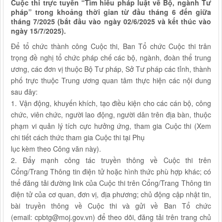
Cuộc thi trực tuyến “Tìm hiểu pháp luật về Bộ, ngành Tư
pháp” trong khoảng thời gian từ đầu tháng 6 đến giữa
tháng 7/2025 (bắt đầu vào ngày 02/6/2025 và kết thúc vào
ngày 15/7/2025).
Để tổ chức thành công Cuộc thi, Ban Tổ chức Cuộc thi trân
trọng đề nghị tổ chức pháp chế các bộ, ngành, đoàn thể trung
ương, các đơn vị thuộc Bộ Tư pháp, Sở Tư pháp các tỉnh, thành
phố trực thuộc Trung ương quan tâm thực hiện các nội dung
sau đây:
1. Vận động, khuyến khích, tạo điều kiện cho các cán bộ, công
chức, viên chức, người lao động, người dân trên địa bàn, thuộc
phạm vi quản lý tích cực hưởng ứng, tham gia Cuộc thi (Xem
chi tiết cách thức tham gia Cuộc thi tại Phụ
lục kèm theo Công văn này).
2. Đẩy mạnh công tác truyền thông về Cuộc thi trên
Cổng/Trang Thông tin điện tử hoặc hình thức phù hợp khác; có
thể đăng tải đường link của Cuộc thi trên Cổng/Trang Thông tin
điện tử của cơ quan, đơn vị, địa phương; chủ động cập nhật tin,
bài truyền thông về Cuộc thi và gửi về Ban Tổ chức
(email: cpbtg@moj.gov.vn) để theo dõi, đăng tải trên trang chủ