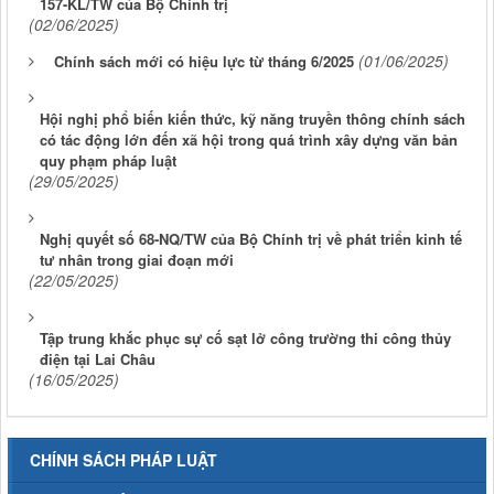
157-KL/TW của Bộ Chính trị
(02/06/2025)
(01/06/2025)
Chính sách mới có hiệu lực từ tháng 6/2025
Hội nghị phổ biến kiến thức, kỹ năng truyền thông chính sách
có tác động lớn đến xã hội trong quá trình xây dựng văn bản
quy phạm pháp luật
(29/05/2025)
Nghị quyết số 68-NQ/TW của Bộ Chính trị về phát triển kinh tế
tư nhân trong giai đoạn mới
(22/05/2025)
Tập trung khắc phục sự cố sạt lở công trường thi công thủy
điện tại Lai Châu
(16/05/2025)
CHÍNH SÁCH PHÁP LUẬT