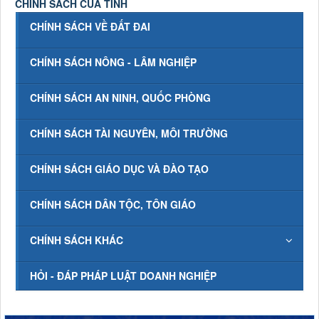
CHÍNH SÁCH CỦA TỈNH
CHÍNH SÁCH VỀ ĐẤT ĐAI
CHÍNH SÁCH NÔNG - LÂM NGHIỆP
CHÍNH SÁCH AN NINH, QUỐC PHÒNG
CHÍNH SÁCH TÀI NGUYÊN, MÔI TRƯỜNG
CHÍNH SÁCH GIÁO DỤC VÀ ĐÀO TẠO
CHÍNH SÁCH DÂN TỘC, TÔN GIÁO
CHÍNH SÁCH KHÁC
HỎI - ĐÁP PHÁP LUẬT DOANH NGHIỆP