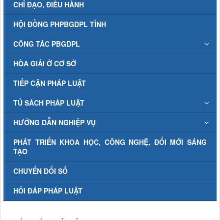
CHỈ ĐẠO, ĐIỀU HÀNH
HỘI ĐỒNG PHPBGDPL TỈNH
CÔNG TÁC PBGDPL
HÒA GIẢI Ở CƠ SỞ
TIẾP CẬN PHÁP LUẬT
TỦ SÁCH PHÁP LUẬT
HƯỚNG DẪN NGHIỆP VỤ
PHÁT TRIỂN KHOA HỌC, CÔNG NGHỆ, ĐỔI MỚI SÁNG
TẠO
CHUYỂN ĐỔI SỐ
HỎI ĐÁP PHÁP LUẬT