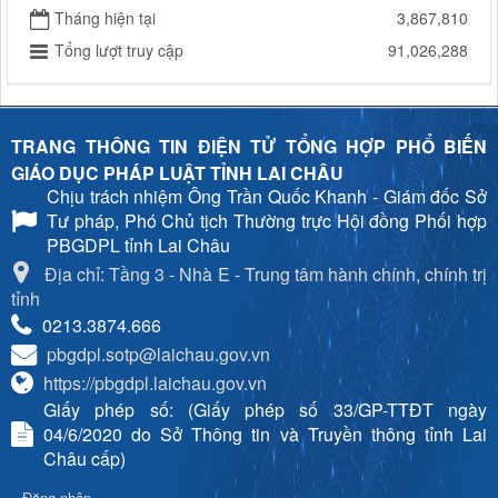
Tháng hiện tại
3,867,810
Tổng lượt truy cập
91,026,288
TRANG THÔNG TIN ĐIỆN TỬ TỔNG HỢP PHỔ BIẾN
GIÁO DỤC PHÁP LUẬT TỈNH LAI CHÂU
Chịu trách nhiệm
Ông Trần Quốc Khanh - Giám đốc Sở
Tư pháp, Phó Chủ tịch Thường trực Hội đồng Phối hợp
PBGDPL tỉnh Lai Châu
Địa chỉ: Tầng 3 - Nhà E - Trung tâm hành chính, chính trị
tỉnh
0213.3874.666
pbgdpl.sotp@laichau.gov.vn
https://pbgdpl.laichau.gov.vn
Giấy phép số: (Giấy phép số 33/GP-TTĐT ngày
04/6/2020 do Sở Thông tin và Truyền thông tỉnh Lai
Châu cấp)
Đăng nhập