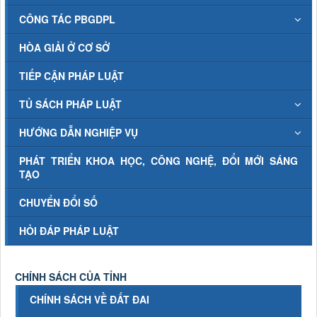
CÔNG TÁC PBGDPL
HÒA GIẢI Ở CƠ SỞ
TIẾP CẬN PHÁP LUẬT
TỦ SÁCH PHÁP LUẬT
HƯỚNG DẪN NGHIỆP VỤ
PHÁT TRIỂN KHOA HỌC, CÔNG NGHỆ, ĐỔI MỚI SÁNG
TẠO
CHUYỂN ĐỔI SỐ
HỎI ĐÁP PHÁP LUẬT
CHÍNH SÁCH CỦA TỈNH
CHÍNH SÁCH VỀ ĐẤT ĐAI