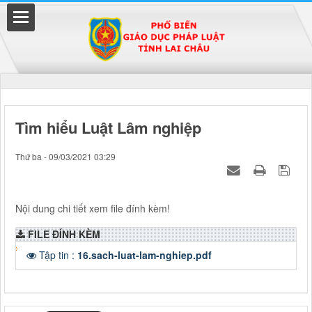
Đã kết nối EMC
Tìm hiểu Luật Lâm nghiệp
uyền
Thứ ba - 09/03/2021 03:29
Nội dung chi tiết xem file đính kèm!
FILE ĐÍNH KÈM
Tập tin :
16.sach-luat-lam-nghiep.pdf