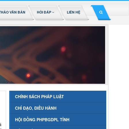
THẢO VĂN BẢN
HỎI ĐÁP
LIÊN HỆ
CHÍNH SÁCH PHÁP LUẬT
CHỈ ĐẠO, ĐIỀU HÀNH
HỘI ĐỒNG PHPBGDPL TỈNH
ã