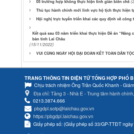
(
05 trường hợp không thực hiện tinh giản biên chế
Thủ tục hành chính mới lĩnh vực hộ tịch thực hiện tạ
Hội nghị trực tuyến triển khai các quy định về công 
Kết quả sau 03 năm triển khai thực hiện Đề án “Nâng c
bàn tỉnh Lai Châu
(15/11/2022)
VUI CÙNG NGÀY HỘI ĐẠI ĐOÀN KẾT TOÀN DÂN TỘC 
TRANG THÔNG TIN ĐIỆN TỬ TỔNG HỢP PHỔ B
Chịu trách nhiệm
Ông Trần Quốc Khanh - Giám
Địa chỉ: Tầng 3 - Nhà E - Trung tâm hành chính, 
0213.3874.666
pbgdpl.sotp@laichau.gov.vn
https://pbgdpl.laichau.gov.vn
Giấy phép số: (Giấy phép số 33/GP-TTĐT ngày 0