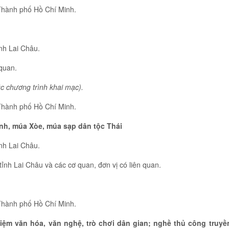
 Thành phố Hồ Chí Minh.
ỉnh Lai Châu.
 quan.
úc chương trình khai mạc).
 Thành phố Hồ Chí Minh.
ính, múa Xòe, múa sạp dân tộc Thái
ỉnh Lai Châu.
ỉnh Lai Châu và các cơ quan, đơn vị có liên quan.
 Thành phố Hồ Chí Minh.
ghiệm văn hóa, văn nghệ, trò chơi dân gian; nghề thủ công truyề