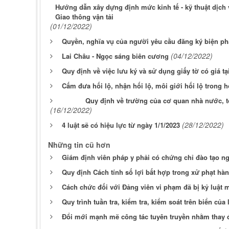
Hướng dẫn xây dựng định mức kinh tế - kỹ thuật dịch
Giao thông vận tải
(01/12/2022)
Quyền, nghĩa vụ của người yêu cầu đăng ký biện p
(04/12/2022)
Lai Châu - Ngọc sáng biên cương
Quy định về việc lưu ký và sử dụng giấy tờ có giá 
Cấm đưa hối lộ, nhận hối lộ, môi giới hối lộ trong h
Quy định về trường của cơ quan nhà nước, tổ 
(16/12/2022)
(28/12/2022)
4 luật sẽ có hiệu lực từ ngày 1/1/2023
Những tin cũ hơn
Giám định viên pháp y phải có chứng chỉ đào tạo n
Quy định Cách tính số lợi bất hợp trong xử phạt hà
Cách chức đối với Đảng viên vi phạm đã bị kỷ luật 
Quy trình tuần tra, kiểm tra, kiểm soát trên biển củ
Đổi mới mạnh mẽ công tác tuyên truyền nhằm thay đ