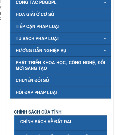
i
CÔNG TÁC PBGDPL
u
g
HÒA GIẢI Ở CƠ SỞ
c
TIẾP CẬN PHÁP LUẬT
TỦ SÁCH PHÁP LUẬT
HƯỚNG DẪN NGHIỆP VỤ
PHÁT TRIỂN KHOA HỌC, CÔNG NGHỆ, ĐỔI
MỚI SÁNG TẠO
CHUYỂN ĐỔI SỐ
HỎI ĐÁP PHÁP LUẬT
CHÍNH SÁCH CỦA TỈNH
CHÍNH SÁCH VỀ ĐẤT ĐAI