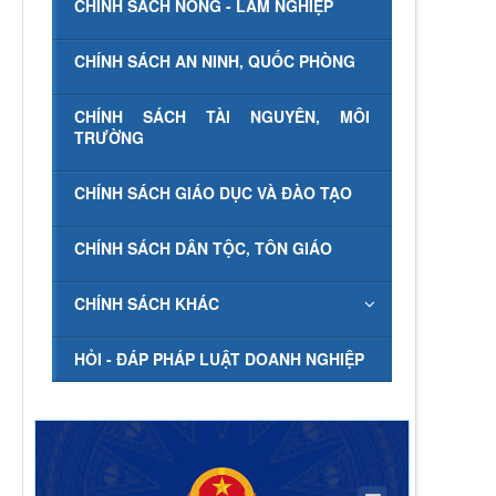
CHÍNH SÁCH NÔNG - LÂM NGHIỆP
CHÍNH SÁCH AN NINH, QUỐC PHÒNG
CHÍNH SÁCH TÀI NGUYÊN, MÔI
TRƯỜNG
CHÍNH SÁCH GIÁO DỤC VÀ ĐÀO TẠO
CHÍNH SÁCH DÂN TỘC, TÔN GIÁO
CHÍNH SÁCH KHÁC
HỎI - ĐÁP PHÁP LUẬT DOANH NGHIỆP