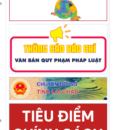
m
.
n