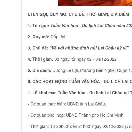
I.TÊN GỌI, QUY MÔ, CHỦ ĐỀ, THỜI GIAN, ĐỊA ĐIỂM
1. Tên gọi:
Tuần Văn hóa - Du lịch Lai Châu năm 20
2. Quy mô:
Cấp tỉnh
3. Chủ đề:
“Về với những đỉnh núi Lai Châu kỳ vĩ”
4. Thời gian:
03 ngày, từ ngày 02 - 04/12/2022
5. Địa điểm:
Đường Lê Lợi, Phường Bến Nghé, Quận 1
II. CÁC HOẠT ĐỘNG TUẦN VĂN HÓA - DU LỊCH LAI
1. Lễ khai mạc Tuần Văn hóa - Du lịch Lai Châu tạ
- Cơ quan thực hiện: UBND tỉnh Lai Châu.
- Cơ quan phối hợp: UBND Thành phố Hồ Chí Minh
- Thời gian: Từ 20h00’ đến 21h00’ ngày 02/12/2022
(Th