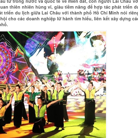
ầu tư trong nước và quốc tế về miền đất, con người Lai Châu vớ
uan thiên nhiên hùng vĩ, giàu tiềm năng để hợp tác phát triển d
t triển du lịch giữa Lai Châu với thành phố Hồ Chí Minh nói riên
hội cho các doanh nghiệp lữ hành tìm hiểu, liên kết xây dựng cá
phố.