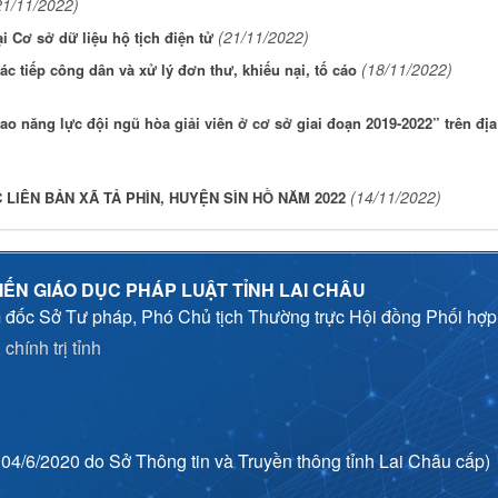
21/11/2022)
(21/11/2022)
i Cơ sở dữ liệu hộ tịch điện tử
(18/11/2022)
tác tiếp công dân và xử lý đơn thư, khiếu nại, tố cáo
ao năng lực đội ngũ hòa giải viên ở cơ sở giai đoạn 2019-2022” trên địa
(14/11/2022)
LIÊN BẢN XÃ TẢ PHÌN, HUYỆN SÌN HỒ NĂM 2022
IẾN GIÁO DỤC PHÁP LUẬT TỈNH LAI CHÂU
 đốc Sở Tư pháp, Phó Chủ tịch Thường trực Hội đồng Phối hợ
chính trị tỉnh
4/6/2020 do Sở Thông tin và Truyền thông tỉnh Lai Châu cấp)